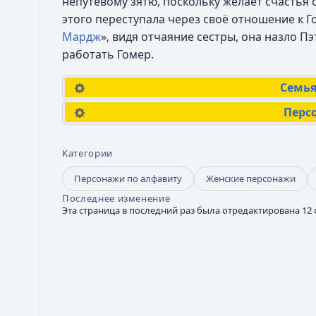
непутевому зятю, поскольку желает счастья 
этого переступала через своё отношение к Гом
Мардж
», видя отчаяние сестры, она назло П
работать Гомер.
Семья
Перс
Категории
Персонажи по алфавиту
Женские персонажи
Последнее изменение
Эта страница в последний раз была отредактирована 12 с