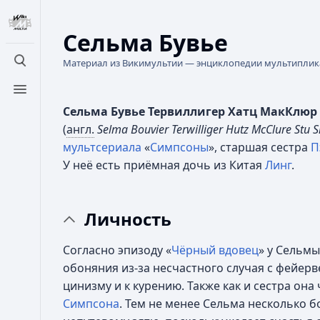
Сельма Бувье
Материал из Викимультии — энциклопедии мультипли
Открыть поиск
Открыть меню
Сельма Бувье Тервиллигер Хатц МакКлюр
(
англ.
Selma Bouvier Terwilliger Hutz McClure Stu
мультсериала
«
Симпсоны
», старшая сестра
П
У неё есть приёмная дочь из Китая
Линг
.
Личность
Согласно эпизоду «
Чёрный вдовец
» у Сельмы
обоняния из-за несчастного случая с фейерв
цинизму и к курению. Также как и сестра он
Симпсона
. Тем не менее Сельма несколько б