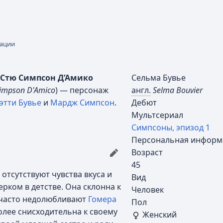
кации
 Стю Симпсон Д’Амико
Сельма Бувье
 Simpson D'Amico
) — персонаж
англ.
Selma Bouvier
этти Бувье
и
Мардж Симпсон
.
Дебют
Мультсериал
Симпсоны, эпизод 1
Персональная информ
Возраст
45
 отсутствуют чувства вкуса и
Вид
ерком в детстве. Она склонна к
Человек
а часто недолюбливают
Гомера
Пол
олее снисходительна к своему
Женский