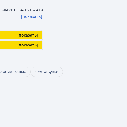
тамент транспорта
[показать]
[
показать
]
[
показать
]
ла «Симпсоны»
Семья Бувье