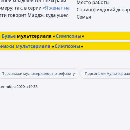
своей младшей сестре и ради
Место работы
еру: так, в серии «
Я женат на
Спрингфилдский депар
этти говорит Мардж, куда ушел
Семья
 Бувье
мультсериала «
Симпсоны
»
онажи
мультсериала
«
Симпсоны
»
Персонажи мультсериалов по алфавиту
Персонажи мультсериа
ентября 2020 в 19:35.