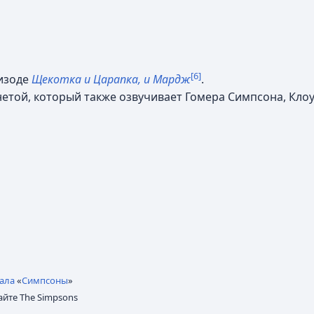
[6]
пизоде
Щекотка и Царапка, и Мардж
.
етой, который также озвучивает Гомера Симпсона, Клоу
ала
«
Симпсоны
»
йте The Simpsons