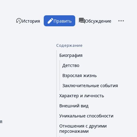
Дополни
Просмотры
associated-pages
Читать
История
Править
Статья
Обсуждение
Содержание
Биография
Детство
Взрослая жизнь
Заключительные события
Характер и личность
Внешний вид
Уникальные способности
я
Отношения с другими
персонажами