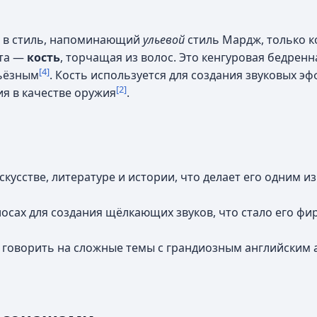
е в стиль, напоминающий
ульевой
стиль Мардж, только к
рта —
кость
, торчащая из волос. Это кенгуровая бедренн
[4]
рьёзным
. Кость используется для создания звуковых эф
[2]
ия в качестве оружия
.
кусстве, литературе и истории, что делает его одним и
лосах для создания щёлкающих звуков, что стало его ф
 говорить на сложные темы с грандиозным английским 