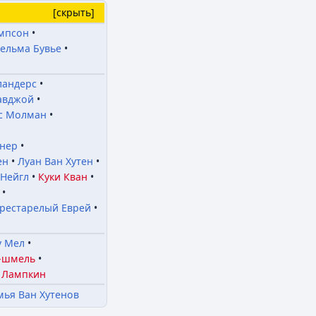
[
скрыть
]
мпсон
ельма Бувье
ландерс
авджой
с Молман
ннер
ен
Луан Ван Хутен
 Нейгл
Куки Кван
рестарелый Еврей
 Мел
-шмель
 Лампкин
мья Ван Хутенов