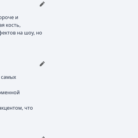
ороче и
ая кость,
фектов на шоу, но
з самых
ирменной
акцентом, что