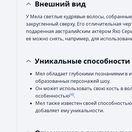
Внешний вид
У Мела светлые кудрявые волосы, собранны
закругленный сверху. Его отличительная че
подаренная австралийским актёром Яхо Се
её можно снять, например, для использован
Уникальные способности
Мел обладает глубокими познаниями в ис
образованных персонажей шоу.
Он может использовать свою кость в во
[4]
особенностью
.
Мел также известен своей способностью
добавляет ему уникальности.