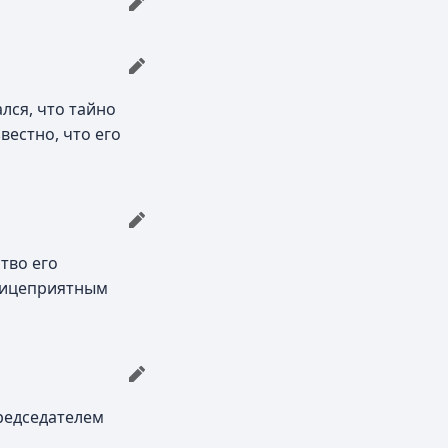
лся, что тайно
звестно, что его
тво его
елицеприятным
редседателем