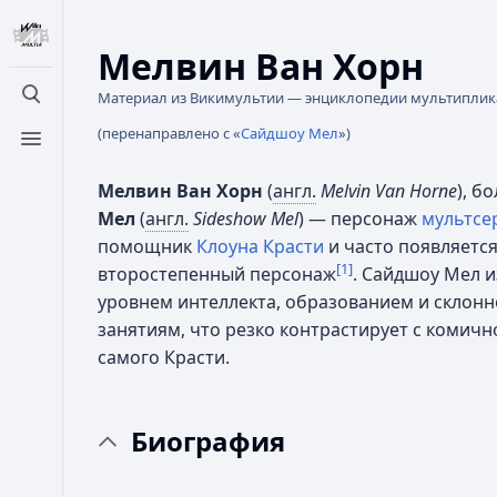
Мелвин Ван Хорн
Материал из Викимультии — энциклопедии мультипли
Открыть поиск
(перенаправлено с «
Сайдшоу Мел
»)
Открыть меню
Мелвин Ван Хорн
(
англ.
Melvin Van Horne
), б
Мел
(
англ.
Sideshow Mel
) — персонаж
мультсе
помощник
Клоуна Красти
и часто появляется
[1]
второстепенный персонаж
. Сайдшоу Мел 
уровнем интеллекта, образованием и склон
занятиям, что резко контрастирует с комичн
самого Красти.
Биография