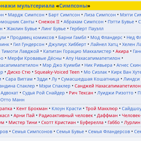
онажи
мультсериала
«
Симпсоны
»
он
Мардж Симпсон
Барт Симпсон
Лиза Симпсон
Мэгги Си
омощник Санты
Снежок II
Абрахам Симпсон
Пэтти Бувье
С
н
Жаклин Бувье
Линг Бувье
Герберт Пауэлл
дли
Продавец комиксов
Барни Гамбл
Мод Фландерс
Нед Ф
ринк
Гил Гундерсон
Джулиус Хибберт
Лайнел Хатц
Хелен Л
 Тимоти Лавджой
Капитан Горацио Маккалистер
Акира
Ган
ро
Мерфи Кровавые Дёсны
Апу Нахасапимапетилон
хасапимапетилон
Мэр Джо Куимби
Ник Ривьера
Агнес Ски
ер
Диско Стю
Squeaky-Voiced Teen
Мо Сизлак
Кирк Ван Хут
м
Сара Виггам
Эдди
Лу
Сумасшедшая Кошатница
Линдси
андина Спаклер
Мэри Спаклер
Санджей Нахасапимапетилон
 Адвокат
Судья Рой Снайдер
Рич Тексан
Луиджи Ризотто
П
Отто Манн
рапка
Кент Брокман
Клоун Красти
Трой Макклюр
Сайдшоу
касл
Арни Пай
Радиоактивный человек
Даффман
Человек
ум
Мистер Тини
Скотт Кристиан
Буферелла
Габбо
Лурлин
ров
Семья Симпсонов
Семья Бувье
Семья Фландерсов
Се