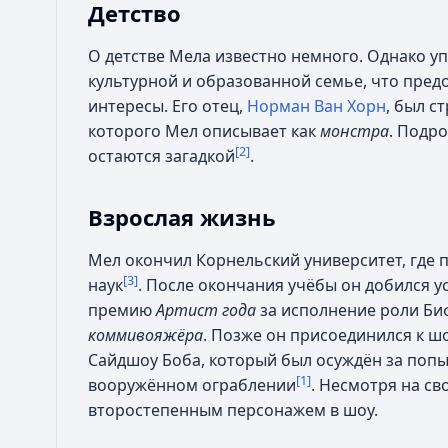
Детство
О детстве Мела известно немного. Однако уп
культурной и образованной семье, что пред
интересы. Его отец,
Норман Ван Хорн
, был с
которого Мел описывает как
монстра
. Подро
[2]
остаются загадкой
.
Взрослая жизнь
Мел окончил Корнельский университет, где 
[3]
наук
. После окончания учёбы он добился ус
премию
Артист года
за исполнение роли Би
коммивояжёра
. Позже он присоединился к ш
Сайдшоу Боба, который был осуждён за попы
[1]
вооружённом ограблении
. Несмотря на св
второстепенным персонажем в шоу.