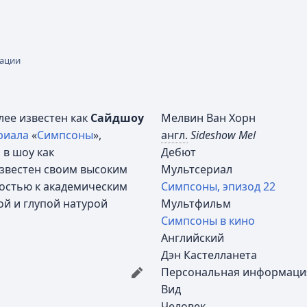
кации
олее известен как
Сайдшоу
Мелвин Ван Хорн
риала
«
Симпсоны
»,
англ.
Sideshow Mel
 в шоу как
Дебют
известен своим высоким
Мультсериал
ностью к академическим
Симпсоны, эпизод 22
ой и глупой натурой
Мультфильм
Симпсоны в кино
Английский
Дэн Кастелланета
Персональная информаци
Вид
Человек