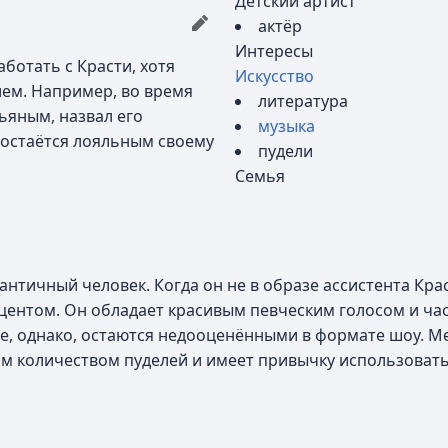
Детский артист
актёр
Интересы
ботать с Красти, хотя
Искусство
ем. Например, во время
литература
ьяным, назвал его
музыка
н остаётся лояльным своему
пудели
Семья
тичный человек. Когда он не в образе ассистента Краст
ентом. Он обладает красивым певческим голосом и ча
е, однако, остаются недооценёнными в формате шоу. Ме
м количеством пуделей и имеет привычку использовать 