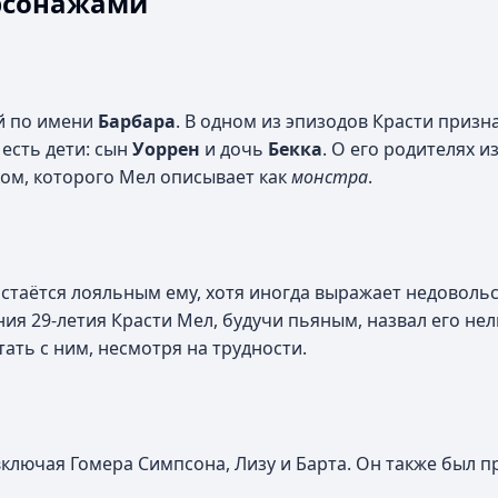
рсонажами
й по имени
Барбара
. В одном из эпизодов Красти призна
 есть дети: сын
Уоррен
и дочь
Бекка
. О его родителях и
ком, которого Мел описывает как
монстра
.
остаётся лояльным ему, хотя иногда выражает недовольс
ия 29-летия Красти Мел, будучи пьяным, назвал его н
тать с ним, несмотря на трудности.
лючая Гомера Симпсона, Лизу и Барта. Он также был п