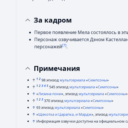
За кадром
Первое появление Мела состоялось в э
Персонаж озвучивается Дэном Кастеллан
[7]
персонажей
.
Примечания
1
2
↑
98 эпизод
мультсериала
«
Симпсоны
»
1
2
3
4
5
↑
545 эпизод
мультсериала
«
Симпсоны
»
↑
«
Лизина пони
», эпизод
мультсериала
«
Симпсоны
»
1
2
3
↑
370 эпизод
мультсериала
«
Симпсоны
»
↑
93 эпизод
мультсериала
«
Симпсоны
»
↑
«
Щекотка и Царапка, и Мардж
», эпизод
мультсери
↑
Информация озвучки доступна на официальном са