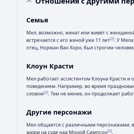
Отношения с другими пе
Семья
Мел, возможно, женат или живёт с женщино
[2]
встречается с его женой уже 11 лет
. У Мела
отец, Норман Ван Хорн, был строгим челове
Клоун Красти
Мел работает ассистентом Клоуна Красти и 
поведением. Например, во время празднован
[2]
словом
. Тем не менее, он продолжает рабо
Другие персонажи
Мел общается с различными персонажами, вк
[5]
жюри на суде над Моной Симпсон
.