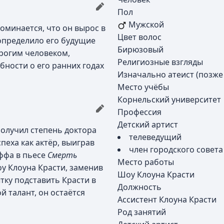
Пол
Мужской
оминается, что он вырос в
Цвет волос
определило его будущие
Бирюзовый
трогим человеком,
Религиозные взгляды
бности о его ранних годах
Изначально атеист (позже
Место учёбы
Корнельский университет
Профессия
Детский артист
получил степень доктора
телеведущий
пеха как актёр, выиграв
член городского совет
ффа в пьесе
Смерть
Место работы
оу Клоуна Красти, заменив
Шоу Клоуна Красти
тку подставить Красти в
Должность
ой талант, он остаётся
Ассистент Клоуна Красти
Род занятий