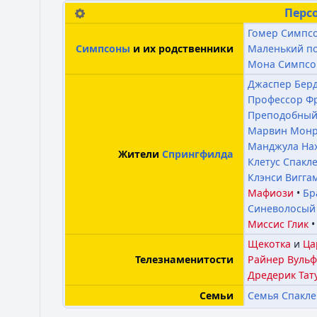
Перс
Гомер Симпс
Маленький п
Симпсоны
и их родственники
Мона Симпсо
Джаспер Бер
Профессор Ф
Преподобный
Марвин Мон
Манджула На
Жители
Спрингфилда
Клетус Спакл
Клэнси Вигга
Мафиози
Бр
Синеволосый
Миссис Глик
Щекотка
и
Ца
Райнер Вульф
Телезнаменитости
Дредерик Тат
Семья Спакле
Семьи