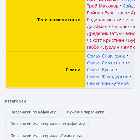
Трой Макклюр
Сайдшо
Райнер Вульфкасл
Арн
Радиоактивный челове
Телезнаменитости
Даффман
Человек-шм
Дредерик Татум
Мисте
Скотт Кристиан
Буфе
Габбо
Лурлин Лампки
Семья Спаклеров
Семья Симпсонов
Семья Бувье
Семьи
Семья Фландерсов
Семья Ван Хутенов
Категории
Персонажи по алфавиту
Мужские персонажи
Персонажи мультсериалов по алфавиту
Персонажи мультсериала «Симпсоны»