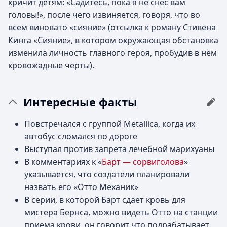
кричит детям: «Садитесь, пока я не снёс вам
головы!», после чего извиняется, говоря, что во
всем виновато «сияние» (отсылка к роману Стивена
Кинга «Сияние», в котором окружающая обстановка
изменила личность главного героя, пробудив в нём
кровожадные черты).
Интересные факты
Повстречался с группой Metallica, когда их
автобус сломался по дороге
Выступал против запрета лечебной марихуаны
В комментариях к «
Барт — сорвиголова
»
указывается, что создатели планировали
назвать его «Отто Механик»
В серии, в которой Барт сдает кровь для
мистера Бернса, можно видеть Отто на станции
приема крови, он говорит что подрабатывает