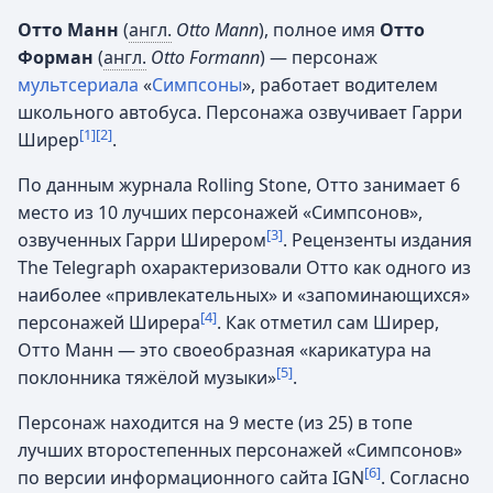
Отто Манн
(
англ.
Otto Mann
), полное имя
Отто
Форман
(
англ.
Otto Formann
) — персонаж
мультсериала
«
Симпсоны
», работает водителем
школьного автобуса. Персонажа озвучивает Гарри
[1]
[2]
Ширер
.
По данным журнала Rolling Stone, Отто занимает 6
место из 10 лучших персонажей «Симпсонов»,
[3]
озвученных Гарри Ширером
. Рецензенты издания
The Telegraph охарактеризовали Отто как одного из
наиболее «привлекательных» и «запоминающихся»
[4]
персонажей Ширера
. Как отметил сам Ширер,
Отто Манн — это своеобразная «карикатура на
[5]
поклонника тяжёлой музыки»
.
Персонаж находится на 9 месте (из 25) в топе
лучших второстепенных персонажей «Симпсонов»
[6]
по версии информационного сайта IGN
. Согласно