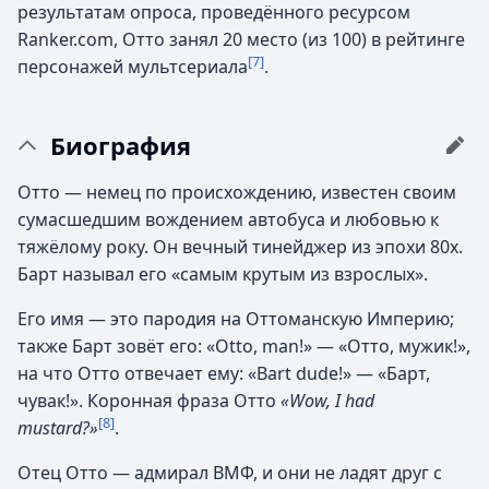
результатам опроса, проведённого ресурсом
Ranker.com, Отто занял 20 место (из 100) в рейтинге
[7]
персонажей мультсериала
.
Биография
Отто — немец по происхождению, известен своим
сумасшедшим вождением автобуса и любовью к
тяжёлому року. Он вечный тинейджер из эпохи 80х.
Барт называл его «самым крутым из взрослых».
Его имя — это пародия на Оттоманскую Империю;
также Барт зовёт его: «Otto, man!» — «Отто, мужик!»,
на что Отто отвечает ему: «Bart dude!» — «Барт,
чувак!». Коронная фраза Отто
«Wow, I had
[8]
mustard?»
.
Отец Отто — адмирал ВМФ, и они не ладят друг с