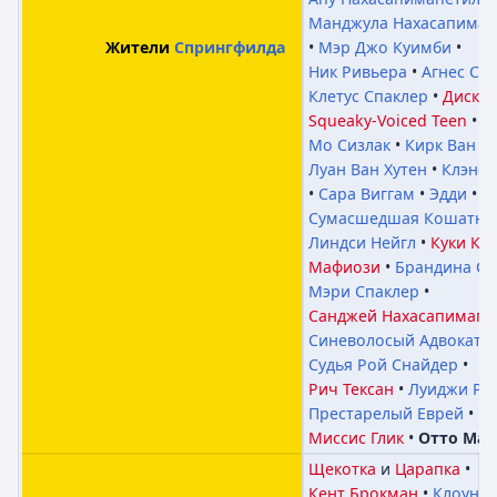
Манджула Нахасапимап
Мэр Джо Куимби
Жители
Спрингфилда
Ник Ривьера
Агнес Ск
Клетус Спаклер
Диско 
Squeaky-Voiced Teen
Мо Сизлак
Кирк Ван Х
Луан Ван Хутен
Клэнси
Сара Виггам
Эдди
Л
Сумасшедшая Кошатни
Линдси Нейгл
Куки Кв
Мафиози
Брандина Сп
Мэри Спаклер
Санджей Нахасапимапе
Синеволосый Адвокат
Судья Рой Снайдер
Рич Тексан
Луиджи Ри
Престарелый Еврей
Миссис Глик
Отто Ман
Щекотка
и
Царапка
Кент Брокман
Клоун К