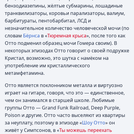
бензодиазепины, жёлтые субмарины, лошадиные
транквилизаторы, коровьи парализаторы, валиум,
барбитураты, пентобарбитал, ЛСД и
незначительное количество человеческой мочи (по
словам
Бёрнса
в «
Тюремная крыса
», после того как
Отто подменил образец мочи Гомера своим). В
некоторых эпизодах Отто говорит о своей подружке
Кристал, возможно, это шутка с намёком на
употребление им кристаллического
метамфетамина.
Отто является поклонником металла и виртуозно
играет на гитаре, говоря, что это — единственное,
чем он занимался в старшей школе. Любимые
группы Отто — Grand Funk Railroad, Deep Purple,
Poison и другие. Отто часто выселяют из квартиры
за неуплату, поэтому в эпизоде «
Шоу Отто
» он
живёт у Симпсонов, в «
Ты можешь переехать