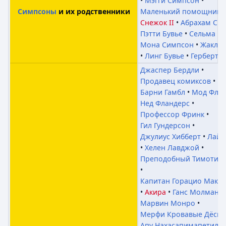
Мэгги Симпсон
Маленький помощник 
Симпсоны
и их родственники
Снежок II
Абрахам Си
Пэтти Бувье
Сельма Бу
Мона Симпсон
Жаклин
Линг Бувье
Герберт П
Джаспер Бердли
Продавец комиксов
Барни Гамбл
Мод Флан
Нед Фландерс
Профессор Фринк
Гил Гундерсон
Джулиус Хибберт
Лайн
Хелен Лавджой
Преподобный Тимоти 
Капитан Горацио Макка
Акира
Ганс Молман
Марвин Монро
Мерфи Кровавые Дёсн
Апу Нахасапимапетило