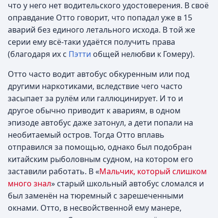
что у него нет водительского удостоверения. В своё
оправдание Отто говорит, что попадал уже в 15
аварий без единого летального исхода. В той же
серии ему всё-таки удаётся получить права
(благодаря их с
Пэтти
общей нелюбви к Гомеру).
Отто часто водит автобус обкуренным или под
другими наркотиками, вследствие чего часто
засыпает за рулём или галлюцинирует. И то и
другое обычно приводит к авариям, в одном
эпизоде автобус даже затонул, а дети попали на
необитаемый остров. Тогда Отто вплавь
отправился за помощью, однако был подобран
китайским рыболовным судном, на котором его
заставили работать. В «
Мальчик, который слишком
много знал
» старый школьный автобус сломался и
был заменён на тюремный с зарешеченными
окнами. Отто, в несвойственной ему манере,