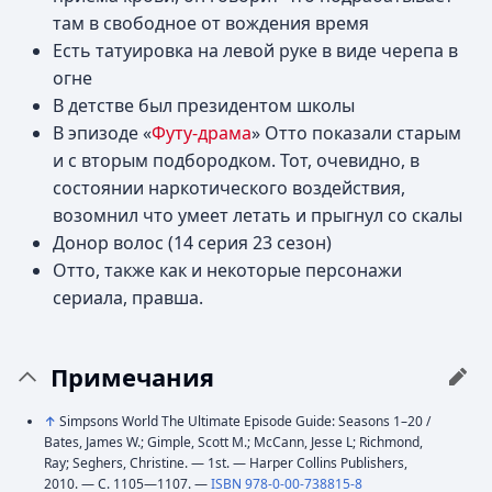
там в свободное от вождения время
Есть татуировка на левой руке в виде черепа в
огне
В детстве был президентом школы
В эпизоде «
Футу-драма
» Отто показали старым
и с вторым подбородком. Тот, очевидно, в
состоянии наркотического воздействия,
возомнил что умеет летать и прыгнул со скалы
Донор волос (14 серия 23 сезон)
Отто, также как и некоторые персонажи
сериала, правша.
Примечания
↑
Simpsons World The Ultimate Episode Guide: Seasons 1–20 /
Bates, James W.; Gimple, Scott M.; McCann, Jesse L; Richmond,
Ray; Seghers, Christine. — 1st. — Harper Collins Publishers,
2010. — С. 1105—1107. —
ISBN 978-0-00-738815-8