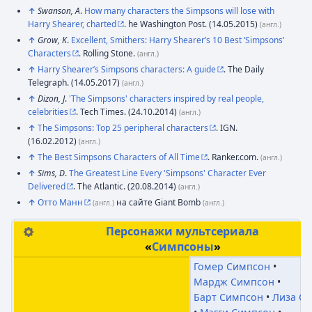
↑
Swanson, A
.
How many characters the Simpsons will lose with
Harry Shearer, charted
. he Washington Post. (14.05.2015)
(англ.)
↑
Grow, K
.
Excellent, Smithers: Harry Shearer’s 10 Best ‘Simpsons’
Characters
. Rolling Stone.
(англ.)
↑
Harry Shearer’s Simpsons characters: A guide
. The Daily
Telegraph. (14.05.2017)
(англ.)
↑
Dizon, J
.
'The Simpsons' characters inspired by real people,
celebrities
. Tech Times. (24.10.2014)
(англ.)
↑
The Simpsons: Top 25 peripheral characters
. IGN.
(16.02.2012)
(англ.)
↑
The Best Simpsons Characters of All Time
. Ranker.com.
(англ.)
↑
Sims, D
.
The Greatest Line Every 'Simpsons' Character Ever
Delivered
. The Atlantic. (20.08.2014)
(англ.)
↑
Отто Манн
на сайте Giant Bomb
(англ.)
(англ.)
Персонажи
мультсериала
[
с
«
Симпсоны
»
Гомер Симпсон
Мардж Симпсон
Барт Симпсон
Лиза С