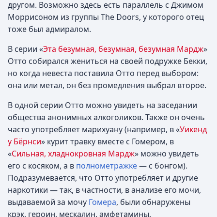
другом. Возможно здесь есть параллель с Джимом
Моррисоном из группы The Doors, у которого отец
тоже был адмиралом.
В серии «
Эта безумная, безумная, безумная Мардж
»
Отто собирался жениться на своей подружке Бекки,
но когда невеста поставила Отто перед выбором:
она или метал, он без промедления выбрал второе.
В одной серии Отто можно увидеть на заседании
общества анонимных алкоголиков. Также он очень
часто употребляет марихуану (например, в «
Уикенд
у Бёрнси
» курит травку вместе с Гомером, в
«
Сильная, хладнокровная Мардж
» можно увидеть
его с косяком, а в
полнометражке
— с бонгом).
Подразумевается, что Отто употребляет и другие
наркотики — так, в частности, в анализе его мочи,
выдаваемой за мочу
Гомера
, были обнаружены
крэк, героин, мескалин, амфетамины,