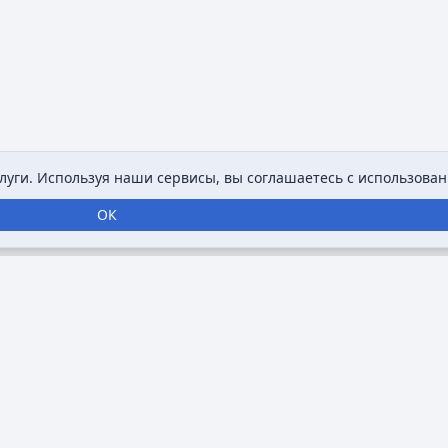
уги. Используя наши сервисы, вы соглашаетесь с использован
ОК
нтернет-энциклопедия, посвященная анимации,
ровать информацию о мультфильмах,
занимающихся анимацией. Основная цель