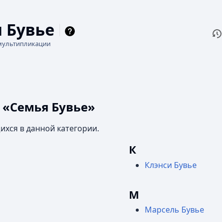
 Бувье
П
Чи
мультипликации
 «Семья Бувье»
ихся в данной категории.
К
Клэнси Бувье
М
Марсель Бувье