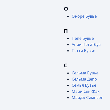
О
Оноре Бувье
П
Пепе Бувье
Анри Петитбуа
Пэтти Бувье
С
Сельма Бувье
Сельма Депо
Семья Бувье
Мари Сен-Жак
Мардж Симпсон