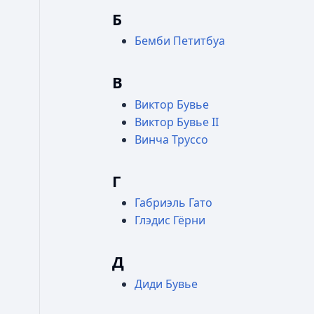
Б
Бемби Петитбуа
В
Виктор Бувье
Виктор Бувье II
Винча Труссо
Г
Габриэль Гато
Глэдис Гёрни
Д
Диди Бувье