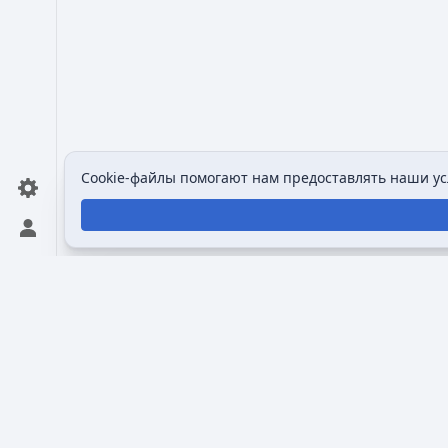
Cookie-файлы помогают нам предоставлять наши усл
Открыть персональное меню
Викимультия (
англ.
Wikimultia
) — общедоступная и
созданная для того, чтобы собрать и систематизи
анимационных сериалах, персонажах и студиях, 