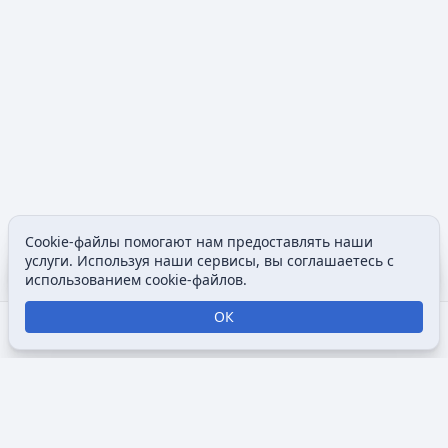
Cookie-файлы помогают нам предоставлять наши
Содержание
Допол
услуги. Используя наши сервисы, вы соглашаетесь с
Просмотры
associated
использованием cookie-файлов.
ОК
Открыть поиск
Открыть меню
Отк