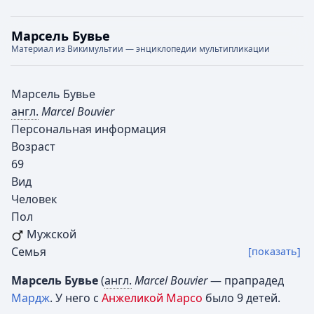
Марсель Бувье
Материал из Викимультии — энциклопедии мультипликации
Марсель Бувье
англ.
Marcel Bouvier
Персональная информация
Возраст
69
Вид
Человек
Пол
Мужской
Семья
[показать]
Марсель Бувье
(
англ.
Marcel Bouvier
— прапрадед
Мардж
. У него с
Анжеликой Марсо
было 9 детей.