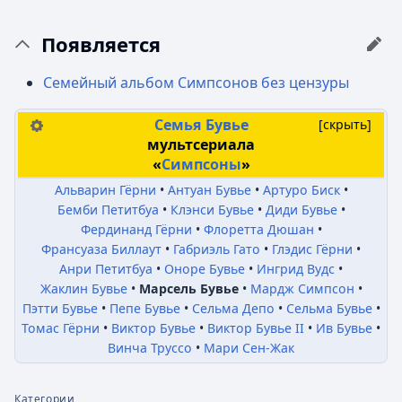
Появляется
Семейный альбом Симпсонов без цензуры
Семья Бувье
[
скрыть
]
мультсериала
«
Симпсоны
»
Альварин Гёрни
Антуан Бувье
Артуро Биск
Бемби Петитбуа
Клэнси Бувье
Диди Бувье
Фердинанд Гёрни
Флоретта Дюшан
Франсуаза Биллаут
Габриэль Гато
Глэдис Гёрни
Анри Петитбуа
Оноре Бувье
Ингрид Вудс
Жаклин Бувье
Марсель Бувье
Мардж Симпсон
Пэтти Бувье
Пепе Бувье
Сельма Депо
Сельма Бувье
Томас Гёрни
Виктор Бувье
Виктор Бувье II
Ив Бувье
Винча Труссо
Мари Сен-Жак
Категории