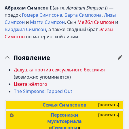
Абрахам Симпсон I
(
англ.
Abraham Simpson I
) —
предок
Гомера Симпсона
,
Барта Симпсона
,
Лизы
Симпсон
и
Мэгги Симпсон
. Сын
Мейбл Симпсон
и
Вирджил Симпсон
, а также сводный брат
Элизы
Симпсон
по материнской линии.
Появление
Дедушка против сексуального бессилия
(возможно упоминается)
Цвета жёлтого
The Simpsons: Tapped Out
Семья Симпсонов
[
показать
]
Персонажи
[
показать
]
мультсериала
«
Симпсоны
»