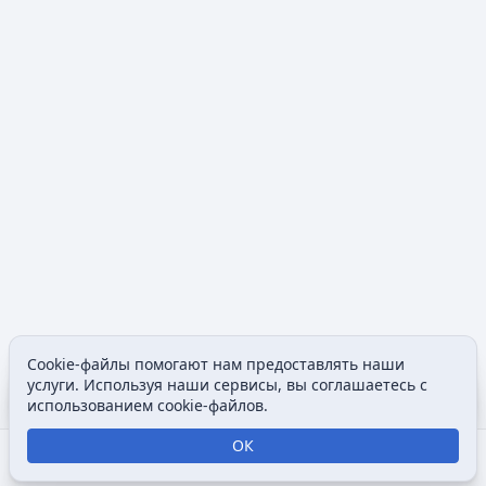
Cookie-файлы помогают нам предоставлять наши
Содержание
Допол
услуги. Используя наши сервисы, вы соглашаетесь с
Просмотры
associated
использованием cookie-файлов.
ОК
Открыть поиск
Открыть меню
Отк