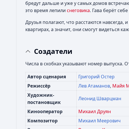
бредут дальше и уже у самых домов встреча
это время лепили
снеговика
. Гава берёт себ
Друзья полагают, что расстаются навсегда, 
квартирах, а значит, они смогут видеться ка
Создатели
Числа в скобках указывают номер выпуска. От
Автор сценария
Григорий Остер
Режиссёр
Лев Атаманов
,
Майя 
Художник-
Леонид Шварцман
постановщик
Кинооператор
Михаил Друян
Композитор
Михаил Меерович