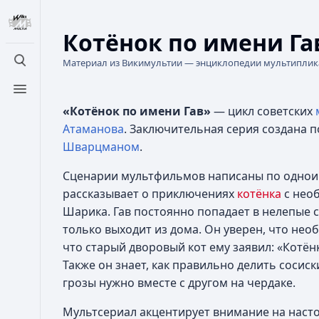
Котёнок по имени Га
Материал из Викимультии — энциклопедии мультипли
Открыть поиск
Открыть меню
«Котёнок по имени Гав»
— цикл советских
Атаманова
. Заключительная серия создана 
Шварцманом
.
Сценарии мультфильмов написаны по одно
рассказывает о приключениях
котёнка
с нео
Шарика. Гав постоянно попадает в нелепые с
только выходит из дома. Он уверен, что не
что старый дворовый кот ему заявил: «Котён
Также он знает, как правильно делить сосис
грозы нужно вместе с другом на чердаке.
Мультсериал акцентирует внимание на насто