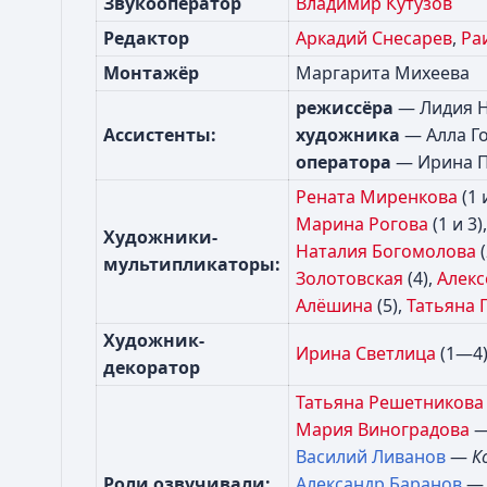
Звукооператор
Владимир Кутузов
Редактор
Аркадий Снесарев
,
Ра
Монтажёр
Маргарита Михеева
режиссёра
— Лидия Н
Ассистенты:
художника
— Алла Го
оператора
— Ирина Пе
Рената Миренкова
(1 
Марина Рогова
(1 и 3)
Художники-
Наталия Богомолова
(
мультипликаторы:
Золотовская
(4),
Алекс
Алёшина
(5),
Татьяна
Художник-
Ирина Светлица
(1—4
декоратор
Татьяна Решетникова
Мария Виноградова
Василий Ливанов
—
К
Роли озвучивали:
Александр Баранов