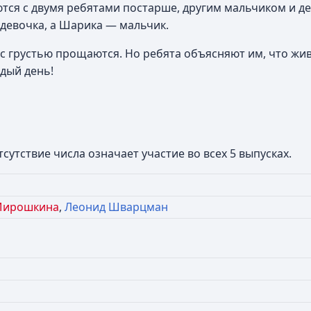
ются с двумя ребятами постарше, другим мальчиком и де
е девочка, а Шарика — мальчик.
и с грустью прощаются. Но ребята объясняют им, что жив
ждый день!
сутствие числа означает участие во всех 5 выпусках.
Мирошкина
,
Леонид Шварцман