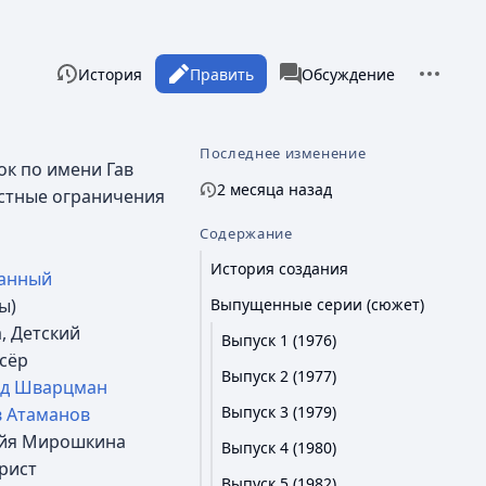
Дополни
Просмотры
associated-pages
Читать
История
Править
Статья
Обсуждение
Последнее изменение
ок по имени Гав
2 месяца назад
стные ограничения
Содержание
История создания
анный
Выпущенные серии (сюжет)
ы)
, Детский
Выпуск 1 (1976)
сёр
Выпуск 2 (1977)
д Шварцман
Выпуск 3 (1979)
в Атаманов
йя Мирошкина
Выпуск 4 (1980)
рист
Выпуск 5 (1982)