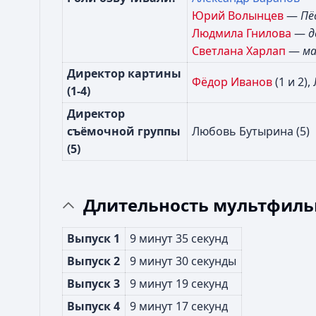
Юрий Волынцев
—
Пё
Людмила Гнилова
—
д
Светлана Харлап
—
ма
Директор картины
Фёдор Иванов
(1 и 2)
(1-4)
Директор
съёмочной группы
Любовь Бутырина (5)
(5)
Длительность мультфил
Выпуск 1
9 минут 35 секунд
Выпуск 2
9 минут 30 секунды
Выпуск 3
9 минут 19 секунд
Выпуск 4
9 минут 17 секунд