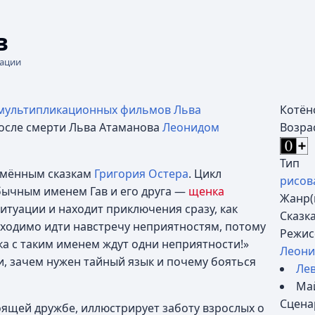
в
кации
мультипликационных фильмов
Льва
Котён
после смерти Льва Атаманова
Леонидом
Возра
Тип
имённым сказкам
Григория Остера
. Цикл
рисов
бычным именем Гав и его друга —
щенка
Жанр(
итуации и находит приключения сразу, как
Сказка
обходимо идти навстречу неприятностям, потому
Режис
ка с таким именем ждут одни неприятности!»
Леони
ки, зачем нужен тайный язык и почему бояться
Ле
Ма
Сцена
ящей дружбе, иллюстрирует заботу взрослых о