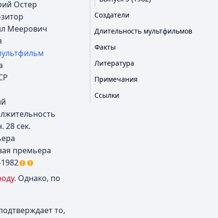
рий Остер
Создатели
зитор
л Меерович
Длительность мультфильмов
я
Факты
ультфильм
Литература
а
СР
Примечания
Ссылки
ий
лжительность
. 28 сек.
ьера
ая премьера
1982
роду
. Однако, по
 подтверждает то,