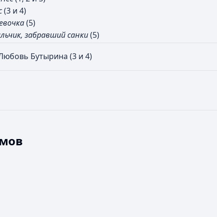
с
(3 и 4)
евочка
(5)
льчик, забравший санки
(5)
, Любовь Бутырина (3 и 4)
ьмов