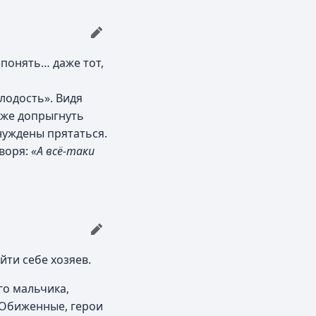
 понять… даже тот,
олодость». Видя
даже допрыгнуть
ынуждены прятаться.
оворя:
«А всё-таки
йти себе хозяев.
го мальчика,
. Обиженные, герои