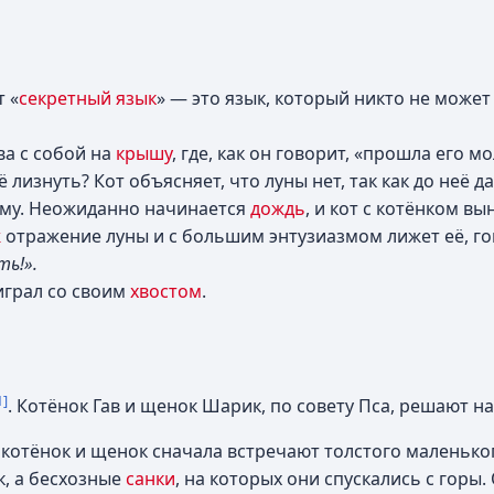
 «
секретный язык
» — это язык, который никто не может
ва с собой на
крышу
, где, как он говорит, «прошла его м
её лизнуть? Кот объясняет, что луны нет, так как до неё 
 ему. Неожиданно начинается
дождь
, и кот с котёнком в
ж
отражение луны и с большим энтузиазмом лижет её, г
ть!».
 играл со своим
хвостом
.
1]
. Котёнок Гав и щенок Шарик, по совету Пса, решают на
 котёнок и щенок сначала встречают толстого маленько
к, а бесхозные
санки
, на которых они спускались с горы