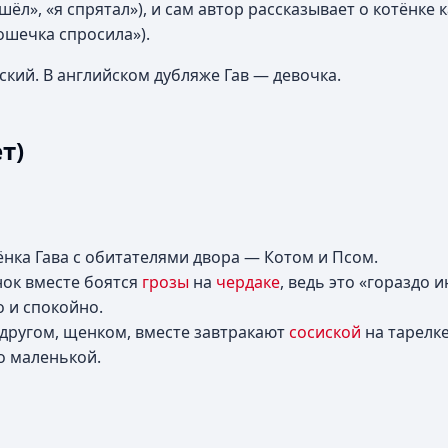
шёл», «я спрятал»), и сам автор рассказывает о котёнке 
кошечка спросила»).
кий. В английском дубляже Гав — девочка.
т)
нка Гава с обитателями двора — Котом и Псом.
нок вместе боятся
грозы
на
чердаке
, ведь это «гораздо 
о и спокойно.
другом, щенком, вместе завтракают
сосиской
на тарелке
о маленькой.