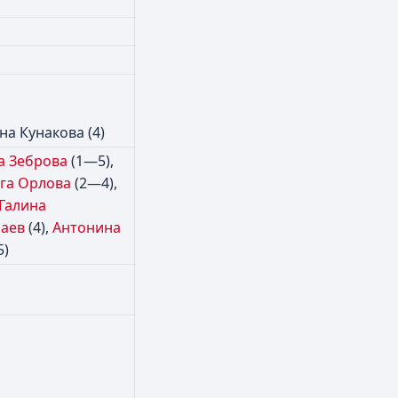
на Кунакова (4)
а Зеброва
(1—5),
га Орлова
(2—4),
Галина
заев
(4),
Антонина
5)