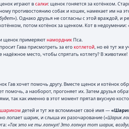
-щенок играют в
салки
: щенок гоняется за котёнком. Стар
чному противостоянию собак и кошек, намекает им на это
 будет»
). Однако друзья не согласны с этой враждой, и 
 котёнком, потом котёнок за щенком. Кот в недоумении:
 и щенок примеряют
намордник
Пса.
росит Гава присмотреть за его
котлетой
, но её тут же у
е надёжное место, чтобы спрятать котлету? В животике!
нок Гав хочет помочь другу. Вместе щенок и котёнок об
ет помочь, а наоборот, прогоняет их. Затем друзья обрат
и, так как именно в этот момент прятал вкусную косто
 шариком
детей и тут же вспоминает своё имя —
«Шари
но лопает шарик, и слыша их разочарование (
«Шарик ло
уга:
«Так это не ты лопнул! Это лопнул тот шарик, возд