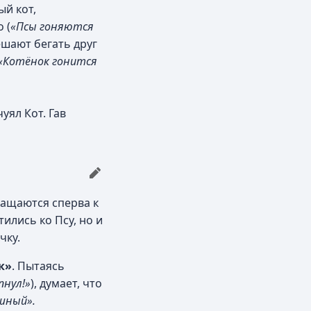
ый кот,
 (
«Псы гоняются
решают бегать друг
«Котёнок гонится
чуял Кот. Гав
ращаются сперва к
ились ко Псу, но и
чку.
к»
. Пытаясь
пнул!»
), думает, что
ушный».