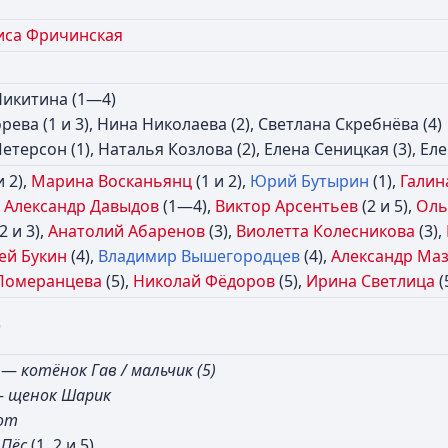
иса Фричинская
икитина (1—4)
рева (1 и 3), Нина Николаева (2), Светлана Скребнёва (4)
терсон (1), Наталья Козлова (2), Елена Сеницкая (3), Еле
и 2),
Марина Восканьянц
(1 и 2),
Юрий Бутырин
(1),
Галин
,
Александр Давыдов
(1—4),
Виктор Арсентьев
(2 и 5),
Оль
2 и 3),
Анатолий Абаренов
(3),
Виолетта Колесникова
(3),
ей Букин
(4),
Владимир Вышегородцев
(4),
Александр Ма
 Померанцева
(5),
Николай Фёдоров
(5),
Ирина Светлица
(
)
—
котёнок Гав / мальчик (5)
—
щенок Шарик
от
—
Пёс
(1, 2 и 5)