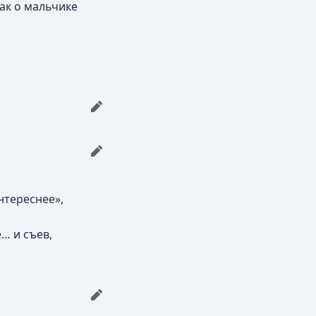
как о мальчике
интереснее»,
… и съев,