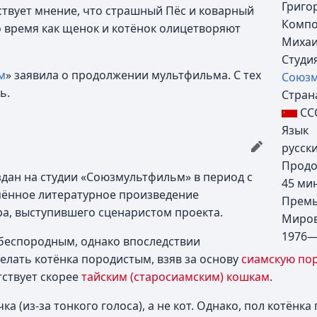
Григо
ствует мнение, что страшный Пёс и коварный
Компо
о время как щенок и котёнок олицетворяют
Михаи
Студи
м
» заявила о продолжении мультфильма. С тех
Союзм
ь.
Стран
СС
Язык
русск
Продо
здан на студии «Союзмультфильм» в период с
45 мин
имённое литературное произведение
Прем
ра, выступившего сценаристом проекта.
Миров
1976—
беспородным, однако впоследствии
елать котёнка породистым, взяв за основу
сиамскую по
тствует скорее
тайским (старосиамским) кошкам
.
а (из-за тонкого голоса), а не кот. Однако, пол котёнка