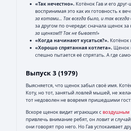
«Так нечестно».
Котёнок Гав и его друг
воспринимая это как их готовность к ве
за котами… Так всегда было, и так всегда
за другом по очереди: сначала щенок за
за щенком!!! Так не бывает!»
«Когда начинают кусаться?».
Котёнок
«Хорошо спрятанная котлета».
Щенок п
спешно пытается её спрятать. А где само
Выпуск 3 (1979)
Выясняется, что щенок забыл своё имя. Котё
Коту, но тот, занятый ловлей мышей, не жела
тот недоволен не вовремя пришедшими гостям
Вскоре щенок видит играющих с
воздушным
привлечь внимание ребят, он ловит и случай
они говорят про него. Но Гав успокаивает др