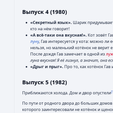
Выпуск 4 (1980)
«Секретный язык».
Шарик придумывает
кто на нём говорит!
«А всё-таки она вкусная!».
Кот зовёт Га
луну
, Гав интересуется у кота: можно ли 
нельзя, но маленький котёнок не верит
После дождя Гав замечает в одной из
лу
луна вкусная! Я её лизнул, а значит, она ес
«Дрыг и прыг».
Про то, как котёнок Гав
Выпуск 5 (1982)
[
Приближаются холода. Дом и двор опустели
По пути от родного двора до больших домов
которого заинтересовали не котёнок и щено