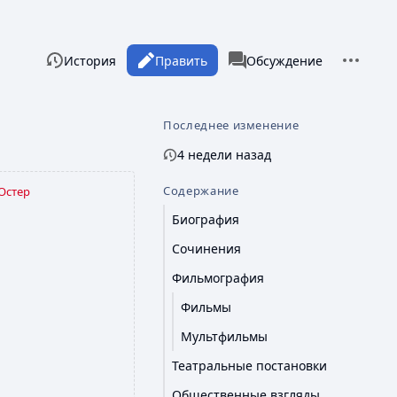
Дополни
Просмотры
associated-pages
Читать
История
Править
Статья
Обсуждение
Последнее изменение
4 недели назад
Содержание
Остер
Биография
Сочинения
Фильмография
Фильмы
Мультфильмы
Театральные постановки
Общественные взгляды