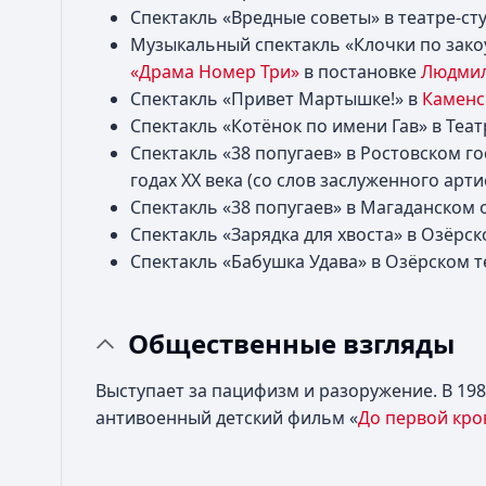
Спектакль «Вредные советы» в театре-ст
Музыкальный спектакль «Клочки по зак
«Драма Номер Три»
в постановке
Людмил
Спектакль «Привет Мартышке!» в
Каменс
Спектакль «Котёнок по имени Гав» в Теа
Спектакль «38 попугаев» в Ростовском гос
годах XX века (со слов заслуженного арт
Спектакль «38 попугаев» в Магаданском 
Спектакль «Зарядка для хвоста» в Озёрс
Спектакль «Бабушка Удава» в Озёрском 
Общественные взгляды
Выступает за пацифизм и разоружение. В 19
антивоенный детский фильм «
До первой кро