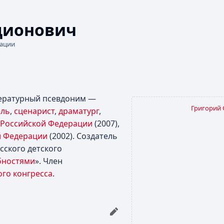
нционович
кации
ературный псевдоним —
Григорий 
ель
,
сценарист
,
драматург
,
 Российской Федерации
(2007),
й Федерации
(2002). Создатель
усского детского
бностями
». Член
ого конгресса
.