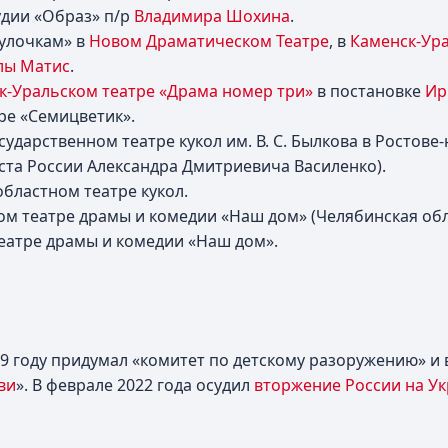
удии «Образ» п/р
Владимира Шохина
.
оулочкам» в
Новом Драматическом Театре
, в
Каменск-Ур
ы Матис
.
к-Уральском театре «Драма номер три»
в постановке
Ир
тре «Семицветик».
ударственном театре кукол им. В. С. Былкова в Ростове-
иста России Александра Дмитриевича Василенко).
областном театре кукол.
ком театре драмы и комедии «Наш дом» (Челябинская обл
театре драмы и комедии «Наш дом».
89 году придумал «комитет по детскому разоружению» и
ви
». В феврале 2022 года осудил
вторжение России на Ук