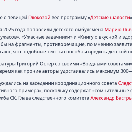
те с певицей
Глюкозой
вёл программу «
Детские шалости
я 2025 года попросили детского омбудсмена
Марию Льв
ужасов», «Ужасные задачники» и «Книгу о вкусной и зд
обы на фрагменты, противоречащие, по мнению заявите
ают, что подобные тексты способны вредить детской п
ратуры Григорий Остер со своими «Вредными советами
время как прочие авторы удостаивались максимум 300—
суждались на заседании координационного совета
Следс
ативного примера», поскольку содержат «сомнительные 
ужба СК. Глава следственного комитета
Александр Бастр