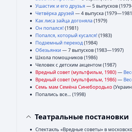
Ушастик и его друзья
— 5 выпусков (197
Четвёрка друзей
— 4 выпуска (1979—1981
Как лиса зайца догоняла
(1979)
Он попался!
(1981)
Попался, который кусался!
(1983)
Подземный переход
(1984)
Обезьянки
— 7 выпусков (1983—1997)
Школа помощников (1986)
Человек с детским акцентом (1987)
Вредный совет (мультфильм, 1980)
—
Вес
Вредный совет (мультфильм, 1986)
—
Вес
Семь мам Семёна Синебородько
(Украина
Попались все… (1998)
Театральные постановки
Спектакль «Вредные советы» в московск