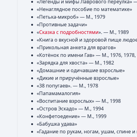
«Легенды и мифы Лаврового переулка» —
«Ненаглядное пособие по математике»
«Петька-микроб» — М., 1979
«Противные задачи»
«
Сказка с подробностями
». — М., 1989
«Книга о вкусной и здоровой пище людо
«Прикольная анкета для врагов»
«Котёнок по имени Гав» — М., 1976, 1978, 
«Зарядка для хвоста» — М., 1982
«Домашние и одичавшие взрослые»
«Дикие и приручённые взрослые»
«38 попугаев». — М., 1978
«Папамамалогия»
«Воспитание взрослых» — М., 1998
«Остров Эскадо» — М., 1994
«Конфетоедение» — М., 1999
«Бабушка удава»
«Гадание по рукам, ногам, ушам, спине и