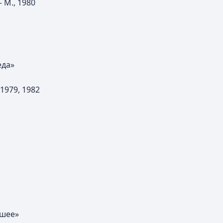
 М., 1980
еда»
1979, 1982
 шее»