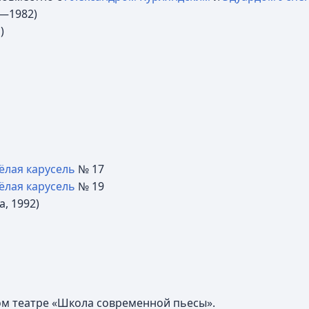
9—1982)
)
ёлая карусель
№ 17
ёлая карусель
№ 19
, 1992)
ом театре «Школа современной пьесы».