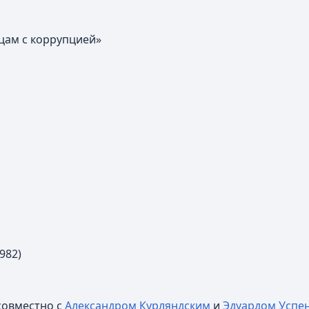
цам с коррупцией»
982)
совместно с
Александром Курляндским
и
Эдуардом Успе