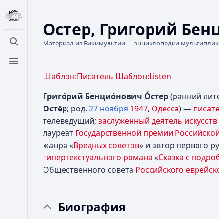
Остер, Григорий Бе
Материал из Викимультии — энциклопедии мультипли
Открыть поиск
Открыть меню
Шаблон:Писатель
Шаблон:Listen
Григо́рий Бенцио́нович О́стер
(ранний лит
Остёр
; род.
27 ноября
1947
,
Одесса
) —
писат
телеведущий;
заслуженный деятель искусств
лауреат
Государственной премии Российско
жанра «
Вредных советов
» и автор первого р
гипертекстуального
романа
«
Сказка с подро
Общественного совета
Российского еврейск
Биография