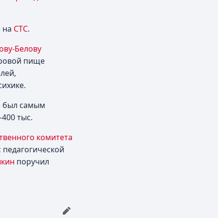
» на
СТС
.
ову-Белову
оровой пище
лей,
сихике.
» был самым
400 тыс.
твенного комитета
с педагогической
ыкин
поручил