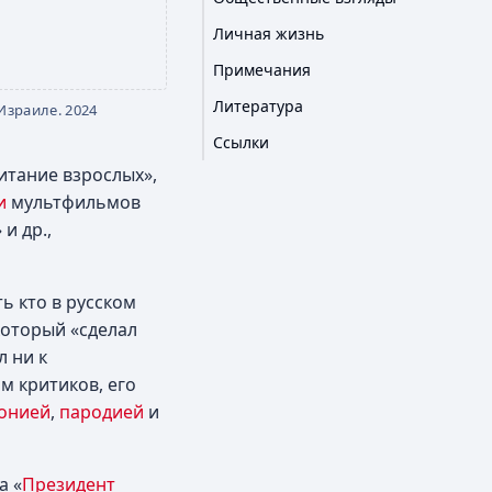
Личная жизнь
Примечания
Литература
Израиле. 2024
Ссылки
итание взрослых»,
и
мультфильмов
и др.,
ь кто в русском
который «сделал
л ни к
м критиков, его
онией
,
пародией
и
а «
Президент