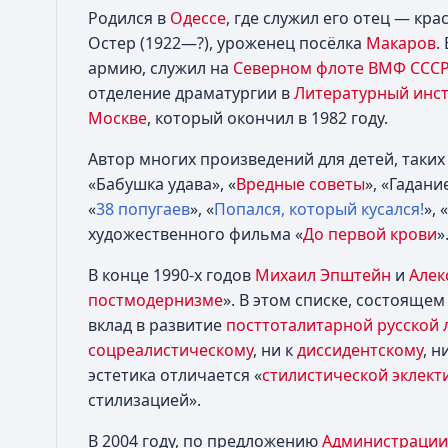
Родился в
Одессе
, где служил его отец — к
Остер (1922—?), уроженец посёлка
Макаров
.
армию, служил на
Северном флоте ВМФ СССР
отделение драматургии в
Литературный инст
Москве
, который окончил в 1982 году.
Автор многих произведений для детей, таких
«Бабушка удава», «
Вредные советы
», «Гадани
«
38 попугаев
», «
Попался, который кусался!
», «
художественного фильма «
До первой крови
»
В конце 1990-х годов
Михаил Эпштейн
и
Алек
постмодернизме
». В этом списке, состояще
вклад в развитие
посттоталитарной
русской 
соцреалистическому
, ни к
диссидентскому
, н
эстетика отличается «
стилистической
эклект
стилизацией».
В 2004 году, по предложению
Администрации