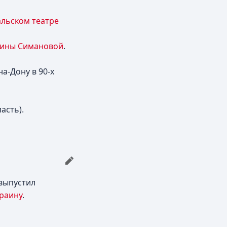
альском театре
ины Симановой
.
на-Дону в 90-х
асть).
 выпустил
раину
.