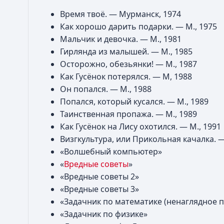
Время твоё. — Мурманск, 1974
Как хорошо дарить подарки. — М., 1975
Мальчик и девочка. — М., 1981
Гирлянда из малышей. — М., 1985
Осторожно, обезьянки! — М., 1987
Как Гусёнок потерялся. — М, 1988
Он попался. — М., 1988
Попался, который кусался. — М., 1989
Таинственная пропажа. — М., 1989
Как Гусёнок на Лису охотился. — М., 1991
Визгкультура, или Прикольная качалка. —
«Волшебный компьютер»
«
Вредные советы
»
«Вредные советы 2»
«Вредные советы 3»
«Задачник по математике (ненаглядное 
«Задачник по физике»