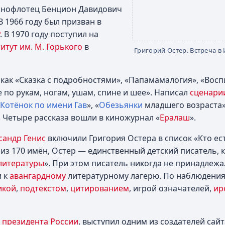
раснофлотец Бенцион Давидович
 В 1966 году был призван в
. В 1970 году поступил на
итут им. М. Горького
в
Григорий Остер. Встреча в 
 как «Сказка с подробностями», «Папамамалогия», «Восп
е по рукам, ногам, ушам, спине и шее». Написал
сценари
Котёнок по имени Гав
», «
Обезьянки
младшего возраста» 
. Четыре рассказа вошли в киножурнал «
Ералаш
».
сандр Генис
включили Григория Остера в список «Кто ест
м из 170 имён, Остер — единственный детский писатель, 
литературы
». При этом писатель никогда не принадлежа
и к
авангардному
литературному лагерю. По наблюдения
икой
,
подтекстом
,
цитированием
, игрой означателей,
ир
 президента России
, выступил одним из создателей сайт