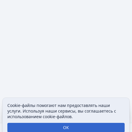
Cookie-файлы помогают нам предоставлять наши
Содержание
Допол
услуги. Используя наши сервисы, вы соглашаетесь с
Просмотры
associated
использованием cookie-файлов.
ОК