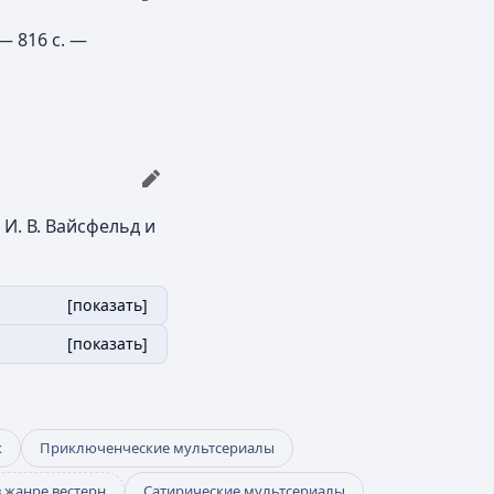
— 816 с. —
 И. В. Вайсфельд и
[
показать
]
[
показать
]
к
Приключенческие мультсериалы
 жанре вестерн
Сатирические мультсериалы