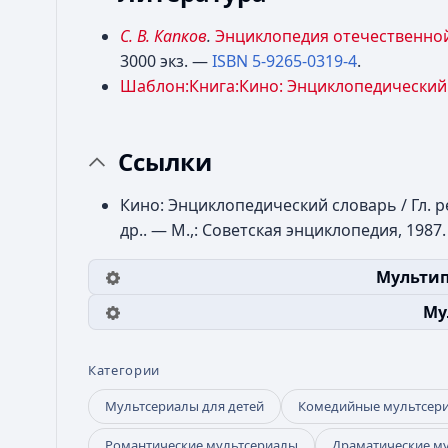
С. В. Капков
.
Энциклопедия отечественно
3000 экз.
—
ISBN 5-9265-0319-4
.
Шаблон:Книга:Кино: Энциклопедический
Ссылки
Кино: Энциклопедический словарь / Гл. ред
др.. — М.,: Советская энциклопедия, 1987.
Мультип
Му
Категории
Мультсериалы для детей
Комедийные мультсер
Романтические мультсериалы
Драматические м