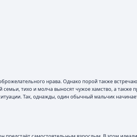
оброжелательного нрава. Однако порой также встречаю
ей семьи, тихо и молча выносят чужое хамство, а также
ситуации. Так, однажды, один обычный мальчик начинае
 он предстаёт самостоятельным взрослым. В этом идеа