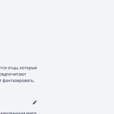
тся отцы, которые
 предпочитают
т фантазировать,
лизированном мире