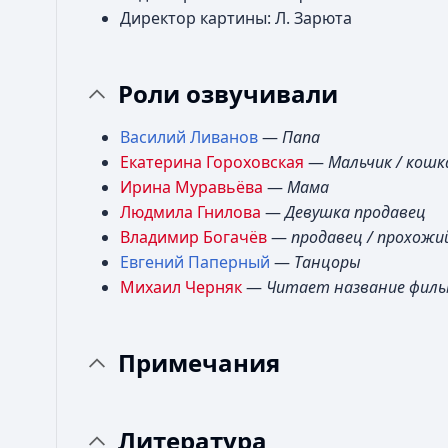
Директор картины: Л. Зарюта
Роли озвучивали
Василий Ливанов
—
Папа
Екатерина Гороховская
—
Мальчик / кошк
Ирина Муравьёва
—
Мама
Людмила Гнилова
—
Девушка продавец
Владимир Богачёв
—
продавец / прохожий
Евгений Паперный
—
Танцоры
Михаил Черняк
—
Читает название фильм
Примечания
Литература