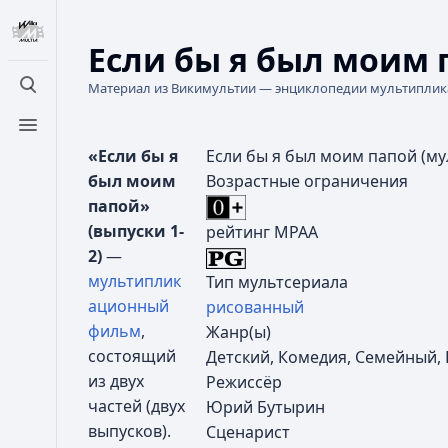
Если бы я был моим
Материал из Викимультии — энциклопедии мультипли
Открыть поиск
Открыть меню
«Если бы я
Если бы я был моим папой (му
был моим
Возрастные ограничения
папой»
(выпуски 1-
рейтинг MPAA
2)
—
мультиплик
Тип мультсериала
ационный
рисованный
фильм
,
Жанр(ы)
состоящий
Детский, Комедия, Семейный,
из двух
Режиссёр
частей (двух
Юрий Бутырин
выпусков).
Сценарист