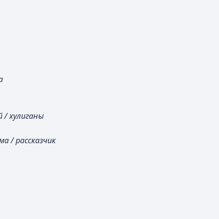
а
 / хулиганы
а / рассказчик