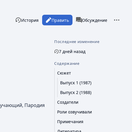
Дополни
Просмотры
associated-pages
Читать
История
Править
Статья
Обсуждение
Последнее изменение
7 дней назад
Содержание
Сюжет
Выпуск 1 (1987)
Выпуск 2 (1988)
Создатели
Обучающий, Пародия
Роли озвучивали
Примечания
Литература