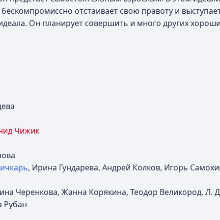
, бескомпромиссно отстаивает свою правоту и выступа
 идеала. Он планирует совершить и много других хороши
цева
нид Чижик
нова
Сичкарь
, Ирина Гундарева, Андрей Колков, Игорь Самох
рина Черенкова, Жанна Корякина, Теодор Великород, Л. 
а Рубан