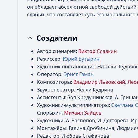
он обладает абсолютной свободой действий
слабых, что составляет суть его морального
Создатели
Автор сценария:
Виктор Славкин
Режиссёр:
Юрий Бутырин
Художник-постановщик: Наталья Кудряв
Оператор:
Эрнст Гаман
Композиторы:
Владимир Львовский
,
Лео
Звукооператор: Нелли Кудрина
Ассистенты: Зоя Кредушинская, А. Гриша
Художники-мультипликаторы:
Светлана 
Спорыхин,
Михаил Зайцев
Художники: А. Распопов, И. Дегтярева, И
Монтажёры: Галина Дробинина, Людмил
Редактор: Любовь Стефанова