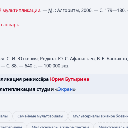
й мультипликации
. —
М.
: Алгоритм, 2006. — С. 179—180. 
 словарь
. С. И. Юткевич; Редкол. Ю. С. Афанасьев, В. Е. Баскаков,
 — С. 88. — 640 с. —
100 000 экз.
ликация режиссёра
Юрия Бутырина
льтипликация студии «
Экран
»
иалы
Семейные мультсериалы
Мультсериалы в жанре боеви
ультсериалы
Мультсериалы в жанре фэнтези
Мультсериалы в