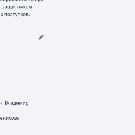
ет защитником
х поступков.
ин, Владимир
Денисова