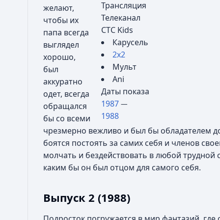
Трансляция
желают,
Телеканал
чтобы их
СТС Kids
папа всегда
Карусель
выглядел
2х2
хорошо,
Мульт
был
Ani
аккуратно
Даты показа
одет, всегда
1987
—
обращался
1988
бы со всеми
чрезмерно вежливо и был бы обладателем д
боятся постоять за самих себя и членов сво
молчать и бездействовать в любой трудной 
каким бы он был отцом для самого себя.
Выпуск 2 (1988)
Подросток погружается в мир фантазий, где