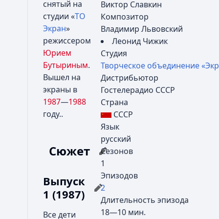
снятый на
Виктор Славкин
студии «
ТО
Композитор
Экран
»
Владимир Львовский
режиссером
Леонид Чижик
Юрием
Студия
Бутыриным
.
Творческое объединение «Эк
Вышел на
Дистрибьютор
экраны в
Гостелерадио СССР
1987
—
1988
Страна
году..
СССР
Язык
русский
Сюжет
Сезонов
1
Эпизодов
Выпуск
2
1 (1987)
Длительность эпизода
18—10 мин.
Все дети