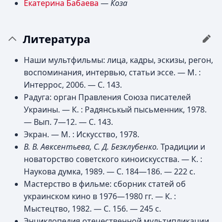
Екатерина Бабаева
—
Коза
Литература
Наши мультфильмы: лица, кадры, эскизы, регон,
воспоминания, интервью, статьи эссе. —
М.
:
Интеррос, 2006. — С. 143.
Радуга: орган Правления Союза писателей
Украины. —
К.
: Радянськый пысьменник, 1978.
— Вып. 7—12. — С. 143.
Экран. —
М.
: Искусство, 1978.
В. В. Авксентьева, С. Д. Безклубенко.
Традиции и
новаторство советского киноискусства. —
К.
:
Наукова думка, 1989. — С. 184—186. — 222 с.
Мастерство в фильме: сборник статей об
украинском кино в 1976—1980 гг. —
К.
:
Мыстецтво, 1982. — С. 156. — 245 с.
Энциклопедия отечественной мультипликации.