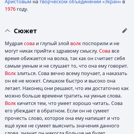
Аристовым
на
творческом объединении «Экран»
в
1976
году.
Сюжет
Мудрая
сова
и глупый злой
волк
поспорили и не
могут никак прийти к здравому смыслу.
Сова
все
время обижается на волка, так как он считает себя
самым умным и не слушает то, что она ему говорит.
Волк
злиться. Сова вечно всему поучает, а наказать
он её не может. Слишком быстро и высоко она
летает. Наконец они решают, что им достаточно как
можно больше времени тратить на умные слова.
Волк
кичится тем, что умеет хорошо читать. Сова
его убеждает в обратном. Если он не сумеет
прочесть слово, которое она ему напишет и что
ещё хуже не сумеет выяснить значения данного
слова, значит он никогда больше не будет