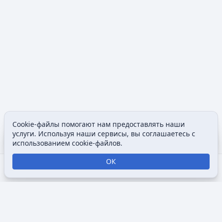
Cookie-файлы помогают нам предоставлять наши
Содержание
Допол
услуги. Используя наши сервисы, вы соглашаетесь с
Просмотры
associated
использованием cookie-файлов.
ОК
Открыть поиск
Открыть меню
Отк