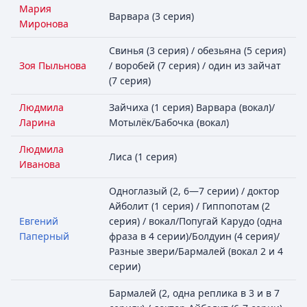
Мария
Варвара (3 серия)
Миронова
Свинья (3 серия) / обезьяна (5 серия)
Зоя Пыльнова
/ воробей (7 серия) / один из зайчат
(7 серия)
Людмила
Зайчиха (1 серия) Варвара (вокал)/
Ларина
Мотылёк/Бабочка (вокал)
Людмила
Лиса (1 серия)
Иванова
Одноглазый (2, 6—7 серии) / доктор
Айболит (1 серия) / Гиппопотам (2
Евгений
серия) / вокал/Попугай Карудо (одна
Паперный
фраза в 4 серии)/Болдуин (4 серия)/
Разные звери/Бармалей (вокал 2 и 4
серии)
Бармалей (2, одна реплика в 3 и в 7