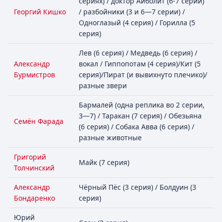
сериях) / доктор Айболит (6-7 серии)
Георгий Кишко
/ разбойники (3 и 6—7 серии) /
Одноглазый (4 серия) / Горилла (5
серия)
Лев (6 серия) / Медведь (6 серия) /
Александр
вокал / Гиппопотам (4 серия)/Кит (5
Бурмистров
серия)/Пират (и вывихнуто плечико)/
разные звери
Бармалей (одна реплика во 2 серии,
3—7) / Таракан (7 серия) / Обезьяна
Семён Фарада
(6 серия) / Собака Авва (6 серия) /
разные животные
Григорий
Майк (7 серия)
Толчинский
Александр
Чёрный Пёс (3 серия) / Болдуин (3
Бондаренко
серия)
Юрий