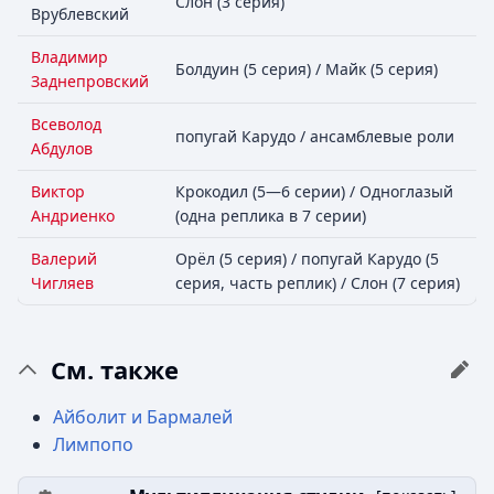
Слон (3 серия)
Врублевский
Владимир
Болдуин (5 серия) / Майк (5 серия)
Заднепровский
Всеволод
попугай Карудо / ансамблевые роли
Абдулов
Виктор
Крокодил (5—6 серии) / Одноглазый
Андриенко
(одна реплика в 7 серии)
Валерий
Орёл (5 серия) / попугай Карудо (5
Чигляев
серия, часть реплик) / Слон (7 серия)
См. также
Айболит и Бармалей
Лимпопо