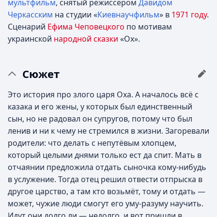
мультфильм
, снятый режиссёром
Давидом
Черкасским
на студии «
Киевнаучфильм
» в
1971 году
.
Сценарий
Ефима Чеповецкого
по мотивам
украинской
народной сказки
«Ох».
Сюжет
Это история про злого царя Оха. А началось всё с
казака и его жены, у которых был единственный
сын, но не радовал он супругов, потому что был
ленив и ни к чему не стремился в жизни. Загоревали
родители: что делать с непутёвым хлопцем,
который целыми днями только ест да спит. Мать в
отчаянии предложила отдать сыночка кому-нибудь
в услужение. Тогда отец решил отвести отпрыска в
другое царство, а там кто возьмёт, тому и отдать —
может, чужие люди смогут его уму-разуму научить.
Идут они долго ли — недолго, и вот пришли в