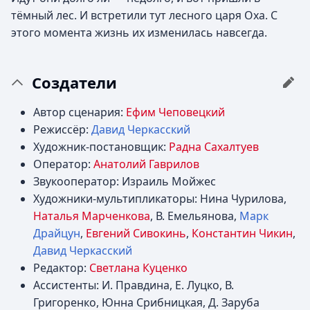
тёмный лес. И встретили тут лесного царя Оха. С
этого момента жизнь их изменилась навсегда.
Создатели
Автор сценария:
Ефим Чеповецкий
Режиссёр:
Давид Черкасский
Художник-постановщик:
Радна Сахалтуев
Оператор:
Анатолий Гаврилов
Звукооператор: Израиль Мойжес
Художники-мультипликаторы: Нина Чурилова,
Наталья Марченкова
, В. Емельянова,
Марк
Драйцун
,
Евгений Сивокинь
,
Константин Чикин
,
Давид Черкасский
Редактор:
Светлана Куценко
Ассистенты: И. Правдина, Е. Луцко, В.
Григоренко, Юнна Срибницкая, Д. Заруба