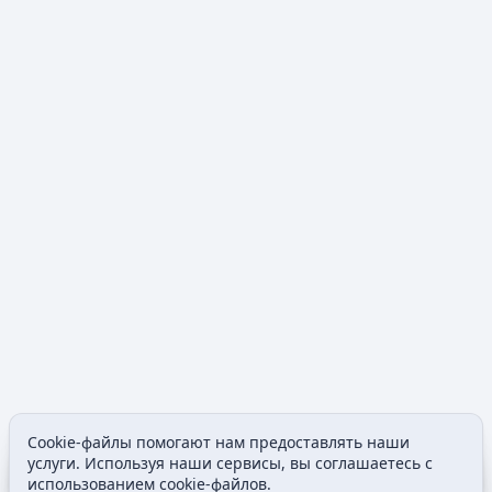
Cookie-файлы помогают нам предоставлять наши
Содержание
Допол
услуги. Используя наши сервисы, вы соглашаетесь с
Просмотры
associated
использованием cookie-файлов.