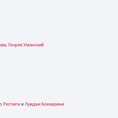
ова
,
Генрих Уманский
о Респиги
и
Луиджи Боккерини