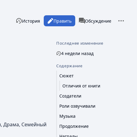
Дополни
Просмотры
associated-pages
Читать
История
Править
Статья
Обсуждение
Последнее изменение
4 недели назад
Содержание
Сюжет
Отличия от книги
Создатели
Роли озвучивали
Музыка
я, Драма, Семейный
Продолжение
Награды