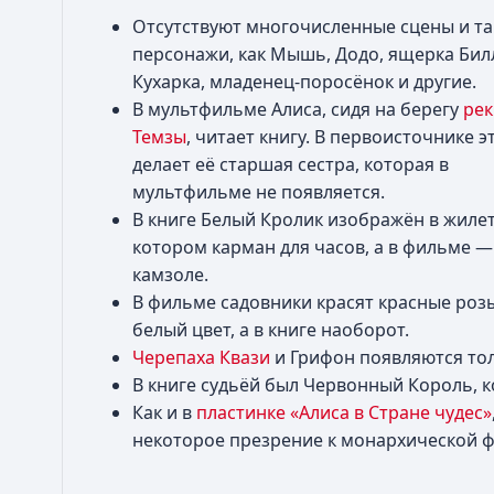
Отсутствуют многочисленные сцены и та
персонажи, как Мышь, Додо, ящерка Бил
Кухарка, младенец-поросёнок и другие.
В мультфильме Алиса, сидя на берегу
рек
Темзы
, читает книгу. В первоисточнике э
делает её старшая сестра, которая в
мультфильме не появляется.
В книге Белый Кролик изображён в жилет
котором карман для часов, а в фильме —
камзоле.
В фильме садовники красят красные роз
белый цвет, а в книге наоборот.
Черепаха Квази
и Грифон появляются толь
В книге судьёй был Червонный Король, 
Как и в
пластинке «Алиса в Стране чудес»
некоторое презрение к монархической ф