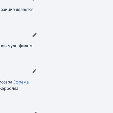
позиция является
сняв мультфильм
жиссёра
Ефрема
 Кэрролла