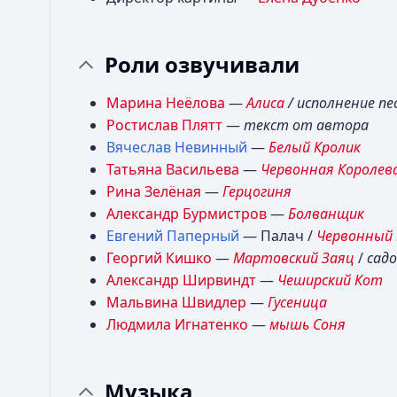
Роли озвучивали
Марина Неёлова
—
Алиса
/ исполнение пе
Ростислав Плятт
—
текст от автора
Вячеслав Невинный
—
Белый Кролик
Татьяна Васильева
—
Червонная Королев
Рина Зелёная
—
Герцогиня
Александр Бурмистров
—
Болванщик
Евгений Паперный
— Палач /
Червонный
Георгий Кишко
—
Мартовский Заяц
/
сад
Александр Ширвиндт
—
Чеширский Кот
Мальвина Швидлер
—
Гусеница
Людмила Игнатенко
—
мышь Соня
Музыка