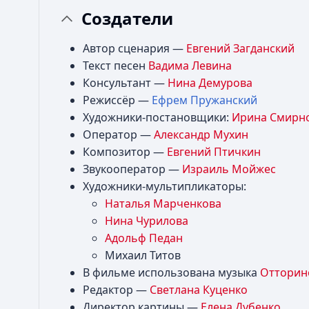
Создатели
Автор сценария —
Евгений Загданский
Текст песен
Вадима Левина
Консультант —
Нина Демурова
Режиссёр —
Ефрем Пружанский
Художники-постановщики:
Ирина Смирн
Оператор —
Александр Мухин
Композитор —
Евгений Птичкин
Звукооператор —
Израиль Мойжес
Художники-мультипликаторы:
Наталья Марченкова
Нина Чурилова
Адольф Педан
Михаил Титов
В фильме использована музыка
Отторин
Редактор —
Светлана Куценко
Директор картины —
Елена Дубенко