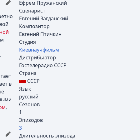
Ефрем Пружанский
Сценарист
ретно
Евгений Загданский
рвой
Композитор
ной
Евгений Птичкин
ом
Студия
Киевнаучфильм
ь
Дистрибьютор
Гостелерадио СССР
Страна
итает
СССР
ает в
Язык
ые
русский
нными
Сезонов
ом
,
1
Эпизодов
3
Длительность эпизода