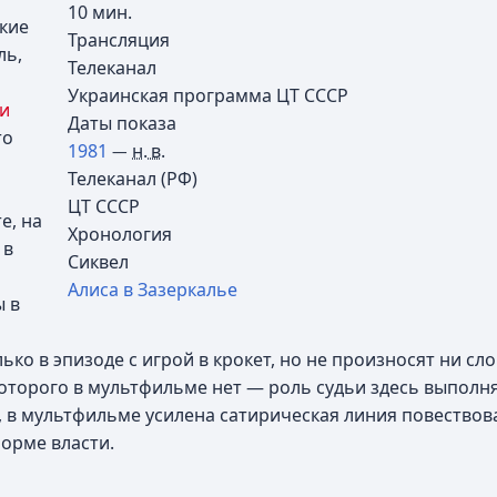
10 мин.
кие
Трансляция
ль,
Телеканал
Украинская программа ЦТ СССР
и
Даты показа
то
1981
н. в.
—
Телеканал (РФ)
ЦТ СССР
е, на
Хронология
 в
Сиквел
Алиса в Зазеркалье
ы в
ко в эпизоде с игрой в крокет, но не произносят ни сло
которого в мультфильме нет — роль судьи здесь выполн
, в мультфильме усилена сатирическая линия повествов
орме власти.