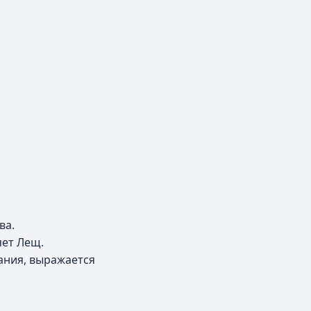
ва.
яет Лещ.
ания, выражается