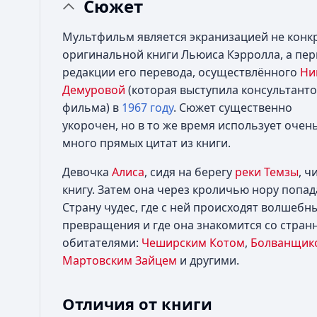
Сюжет
Мультфильм является экранизацией не конк
оригинальной книги Льюиса Кэрролла, а пе
редакции его перевода, осуществлённого
Ни
Демуровой
(которая выступила консультант
фильма) в
1967 году
. Сюжет существенно
укорочен, но в то же время использует очен
много прямых цитат из книги.
Девочка
Алиса
, сидя на берегу
реки Темзы
, ч
книгу. Затем она через кроличью нору попад
Страну чудес, где с ней происходят волшебн
превращения и где она знакомится со стра
обитателями:
Чеширским Котом
,
Болванщик
Мартовским Зайцем
и другими.
Отличия от книги