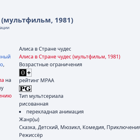
с
(мультфильм, 1981)
кации
Алиса в Стране чудес
нный
Алиса в Стране чудес (мультфильм, 1981)
го
,
Возрастные ограничения
ла
на
рейтинг MPAA
зу
дению
Тип мультсериала
рисованная
перекладная анимация
Жанр(ы)
Сказка, Детский, Мюзикл, Комедия, Приключени
Режиссёр