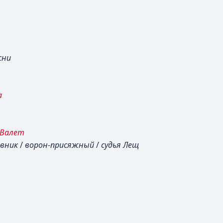
сни
а
 Валет
овник
/
ворон-присяжный
/
судья Лещ