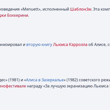
оизведения «Menuett», исполненный
Шаблон:Iw
. Эта ком
джи Боккерини
.
анизировал и
вторую книгу
Льюиса Кэрролла
об Алисе, 
с» (1981) и «
Алиса в Зазеркалье
» (1982) советского ре
инофестивале
награду «За лучшую экранизацию Льюиса