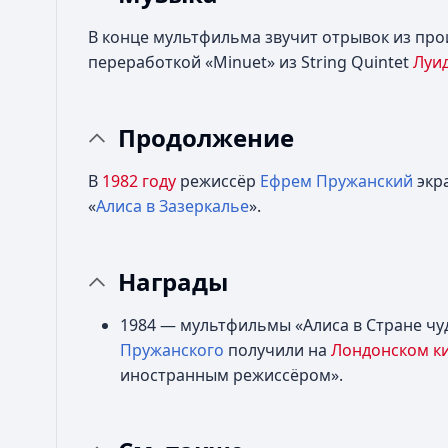
В конце мультфильма звучит отрывок из пр
переработкой «Minuet» из String Quintet
Луи
Продолжение
В
1982 году
режиссёр
Ефрем Пружанский
экр
«
Алиса в Зазеркалье
».
Награды
1984 — мультфильмы «Алиса в Стране чуде
Пружанского
получили на
Лондонском к
иностранным режиссёром».