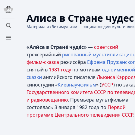
Алиса в Стране чуде
Материал из Викимультии — энциклопедии мультипли
Открыть поиск
Открыть меню
«Али́са в Стране́ чуде́с»
—
советский
трёхсерийный
рисованный
мультипликацио
фильм-сказка
режиссёра
Ефрема Пружанско
снятый в
1981 году
по мотивам
одноимённой
сказки
английского писателя
Льюиса Кэррол
киностудии «
Киевнаучфильм
» (
УССР
) по зака
Государственного комитета СССР по телеви
и радиовещанию
. Премьера мультфильма
состоялась 3 января 1982 года по
Первой
программе Центрального телевидения СССР
.