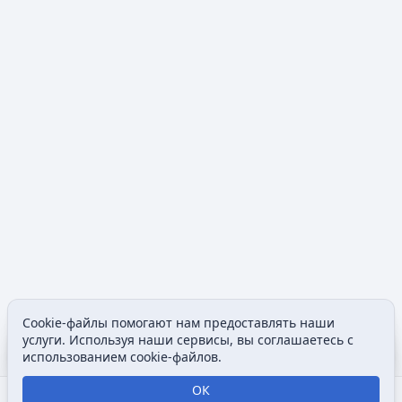
Cookie-файлы помогают нам предоставлять наши
Содержание
Допол
услуги. Используя наши сервисы, вы соглашаетесь с
Просмотры
associated
использованием cookie-файлов.
ОК