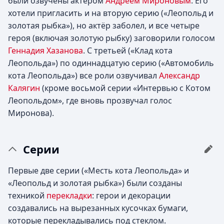
были озвучены актёром
Андреем Мироновым
. Его
хотели пригласить и на вторую серию («Леопольд и
золотая рыбка»), но актёр заболел, и все четыре
героя (включая золотую рыбку) заговорили голосом
Геннадия Хазанова
. С третьей («Клад кота
Леопольда») по одиннадцатую серию («Автомобиль
кота Леопольда») все роли озвучивал
Александр
Калягин
(кроме восьмой серии «Интервью с Котом
Леопольдом», где вновь прозвучал голос
Миронова).
Серии
Первые две серии («Месть кота Леопольда» и
«Леопольд и золотая рыбка») были созданы
техникой
перекладки
: герои и декорации
создавались на вырезанных кусочках бумаги,
которые перекладывались под стеклом.