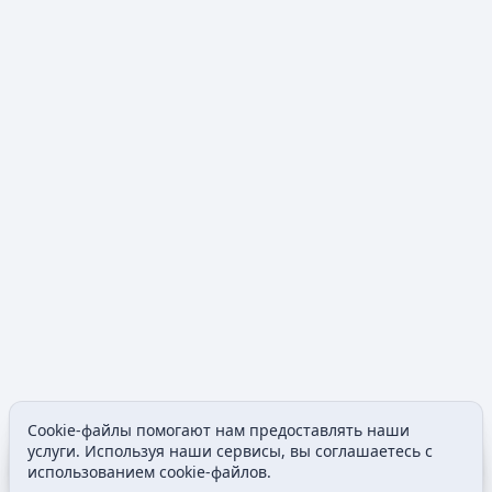
Cookie-файлы помогают нам предоставлять наши
Содержание
Допол
услуги. Используя наши сервисы, вы соглашаетесь с
Просмотры
associated
использованием cookie-файлов.