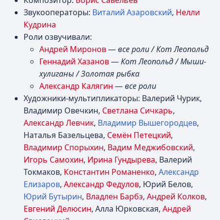
Композитор:
Борис Савельев
Звукооператоры:
Виталий Азаровский
,
Нелли
Кудрина
Роли озвучивали:
Андрей Миронов
—
все роли / Кот Леопольд
Геннадий Хазанов
—
Кот Леопольд / Мыши-
хулиганы / Золотая рыбка
Александр Калягин
—
все роли
Художники-мультипликаторы: Валерий Чурик,
Владимир Овечкин,
Светлана Сичкарь
,
Александр Левчик
,
Владимир Вышегородцев
,
Наталья Базельцева,
Семён Петецкий
,
Владимир Спорыхин
,
Вадим Меджибовский
,
Игорь Самохин
,
Ирина Гундырева
, Валерий
Токмаков,
Константин Романенко
,
Александр
Елизаров
,
Александр Федулов
, Юрий Белов,
Юрий Бутырин
,
Владлен Барбэ
,
Андрей Колков
,
Евгений Делюсин
, Алла Юрковская,
Андрей