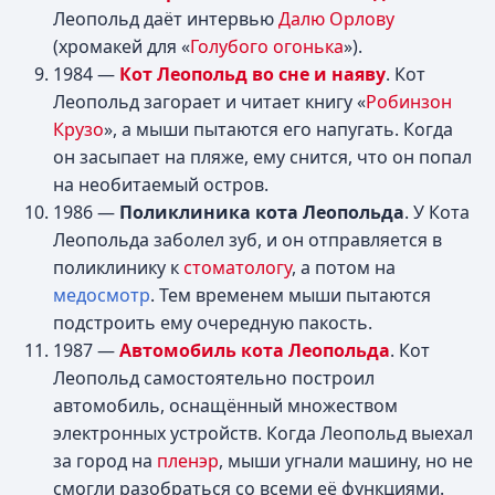
Леопольд даёт интервью
Далю Орлову
(хромакей для «
Голубого огонька
»).
1984 —
Кот Леопольд во сне и наяву
. Кот
Леопольд загорает и читает книгу «
Робинзон
Крузо
», а мыши пытаются его напугать. Когда
он засыпает на пляже, ему снится, что он попал
на необитаемый остров.
1986 —
Поликлиника кота Леопольда
. У Кота
Леопольда заболел зуб, и он отправляется в
поликлинику к
стоматологу
, а потом на
медосмотр
. Тем временем мыши пытаются
подстроить ему очередную пакость.
1987 —
Автомобиль кота Леопольда
. Кот
Леопольд самостоятельно построил
автомобиль, оснащённый множеством
электронных устройств. Когда Леопольд выехал
за город на
пленэр
, мыши угнали машину, но не
смогли разобраться со всеми её функциями.