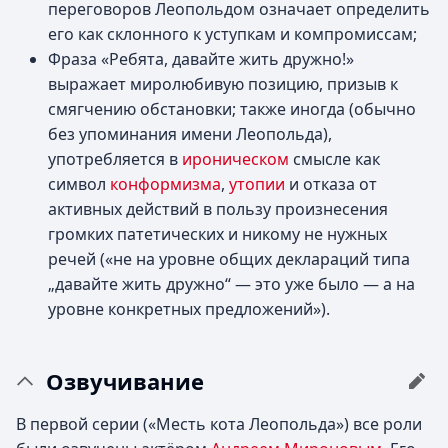
переговоров Леопольдом означает определить
его как склонного к уступкам и компромиссам;
Фраза «Ребята, давайте жить дружно!»
выражает миролюбивую позицию, призыв к
смягчению обстановки; также иногда (обычно
без упоминания имени Леопольда),
употребляется в
ироническом
смысле как
символ
конформизма
,
утопии
и отказа от
активных действий в пользу произнесения
громких патетических и никому не нужных
речей («не на уровне общих деклараций типа
„давайте жить дружно“ — это уже было — а на
уровне конкретных предложений»).
Озвучивание
В первой серии («Месть кота Леопольда») все роли