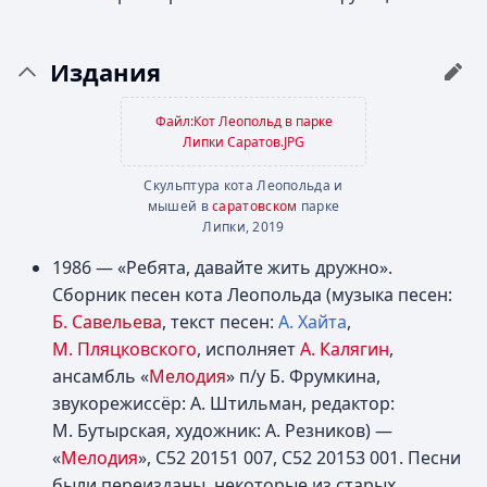
Издания
Файл:Кот Леопольд в парке
Липки Саратов.JPG
Скульптура кота Леопольда и
мышей в
саратовском
парке
Липки, 2019
1986 — «Ребята, давайте жить дружно».
Сборник песен кота Леопольда (музыка песен:
Б. Савельева
, текст песен:
А. Хайта
,
М. Пляцковского
, исполняет
А. Калягин
,
ансамбль «
Мелодия
» п/у Б. Фрумкина,
звукорежиссёр: А. Штильман, редактор:
М. Бутырская, художник: А. Резников) —
«
Мелодия
»,
С52 20151 007
,
С52 20153 001
. Песни
были переизданы, некоторые из старых