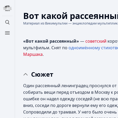
Вот какой рассеянн
Материал из Викимультии — энциклопедии мультипли
Открыть поиск
Открыть меню
«Вот какой рассеянный»
—
советский
коро
мультфильм. Снят по
одноимённому стихот
Маршака
.
Сюжет
Один рассеянный ленинградец проснулся от г
собирать вещи перед отъездом в Москву к р
ошибке он надел одежду соседей (не всю пр
вниз, соседи по дороге вернули ему его одеж
Сопроводили до трамвая. У него было очень