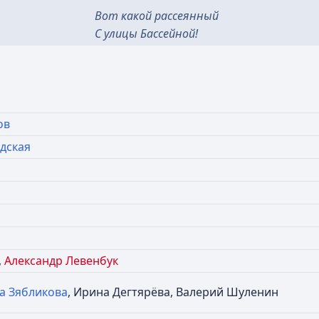
Вот какой рассеянный
С улицы Бассейной!
ов
дская
,
Александр Левенбук
а Зябликова
, Ирина Дегтярёва, Валерий Шуленин