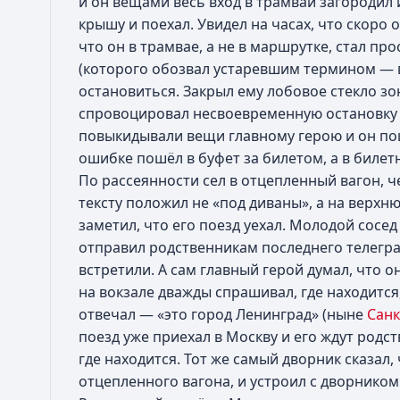
и он вещами весь вход в трамвай загородил 
крышу и поехал. Увидел на часах, что скоро 
что он в трамвае, а не в маршрутке, стал пр
(которого обозвал устаревшим термином —
остановиться. Закрыл ему лобовое стекло зо
спровоцировал несвоевременную остановку
повыкидывали вещи главному герою и он пош
ошибке пошёл в буфет за билетом, а в билетн
По рассеянности сел в отцепленный вагон, 
тексту положил не «под диваны», а на верхню
заметил, что его поезд уехал. Молодой сосед
отправил родственникам последнего телегра
встретили. А сам главный герой думал, что он
на вокзале дважды спрашивал, где находится
отвечал — «это город Ленинград» (ныне
Санк
поезд уже приехал в Москву и его ждут родс
где находится. Тот же самый дворник сказал
отцепленного вагона, и устроил с дворником