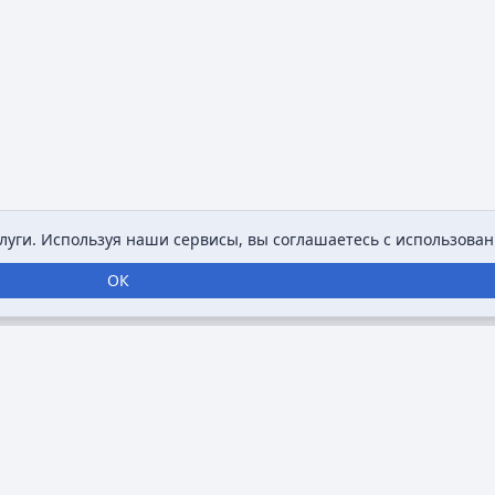
уги. Используя наши сервисы, вы соглашаетесь с использован
ОК
нтернет-энциклопедия, посвященная анимации,