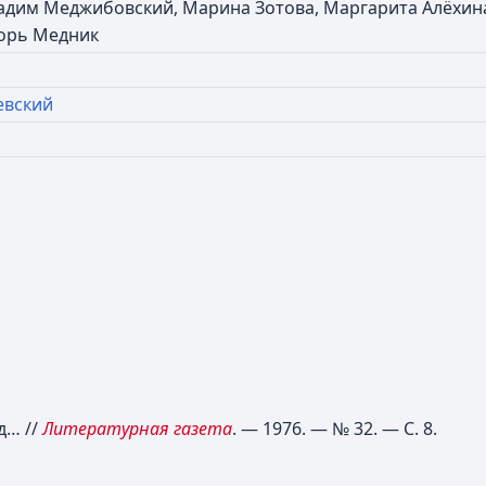
Вадим Меджибовский, Марина Зотова, Маргарита Алёхин
орь Медник
евский
д… //
Литературная газета
. — 1976. — № 32. — С. 8.