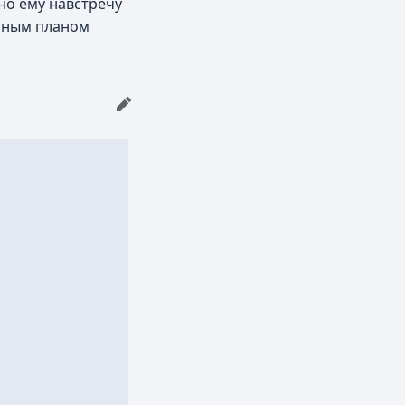
 но ему навстречу
упным планом