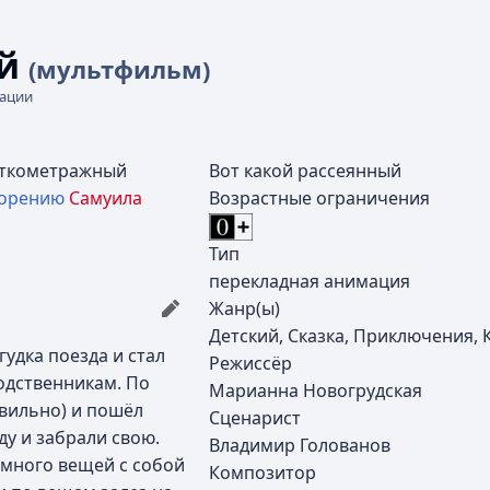
ый
(мультфильм)
кации
ткометражный
Вот какой рассеянный
ворению
Самуила
Возрастные ограничения
Тип
перекладная анимация
Жанр(ы)
Детский, Сказка, Приключения,
удка поезда и стал
Режиссёр
одственникам. По
Марианна Новогрудская
авильно) и пошёл
Сценарист
ду и забрали свою.
Владимир Голованов
 много вещей с собой
Композитор