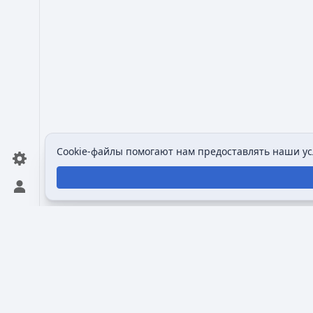
Cookie-файлы помогают нам предоставлять наши усл
Открыть персональное меню
Викимультия (
англ.
Wikimultia
) — общедоступная и