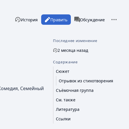
Дополни
Просмотры
associated-pages
Читать
История
Править
Статья
Обсуждение
Последнее изменение
2 месяца назад
Содержание
Сюжет
Отрывок из стихотворения
 Комедия, Семейный
Съёмочная группа
См. также
Литература
Ссылки