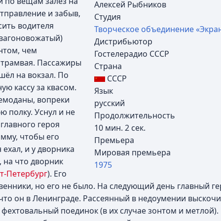
и по вещам залез на
Алексей Рыбников
отправление и забыв,
Студия
осить водителя
Творческое объединение «Экра
 вагоновожатый)
Дистрибьютор
нтом, чем
Гостелерадио СССР
 трамвая. Пассажиры
Страна
ёл на вокзал. По
СССР
ую кассу за квасом.
Язык
чемоданы, вопреки
русский
ю полку. Уснул и не
Продолжительность
 главного героя
10 мин. 2 сек.
мму, чтобы его
Премьера
 ехал, и у дворника
Мировая премьера
, на что дворник
1975
т-Петербург
). Его
твенники, но его не было. На следующий день главный ге
, что он в Ленинграде. Рассеянный в недоумении выскочи
 фехтовальный поединок (в их случае зонтом и метлой).