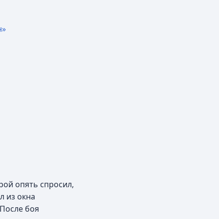
н»
рой опять спросил,
л из окна
 После боя