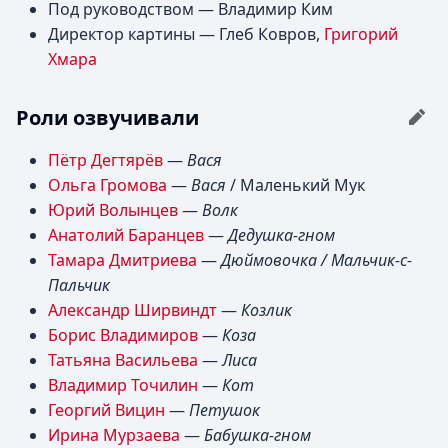
Под руководством — Владимир Ким
Директор картины — Глеб Ковров,
Григорий
Хмара
Роли озвучивали
Пётр Дегтярёв
—
Вася
Ольга Громова
—
Вася
/ Маленький Мук
Юрий Волынцев
—
Волк
Анатолий Баранцев
—
Дедушка-гном
Тамара Дмитриева
—
Дюймовочка / Мальчик-с-
Пальчик
Александр Ширвиндт
—
Козлик
Борис Владимиров
—
Коза
Татьяна Васильева
—
Лиса
Владимир Точилин
—
Кот
Георгий Вицин
—
Петушок
Ирина Мурзаева
—
Бабушка-гном