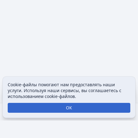
Cookie-файлы помогают нам предоставлять наши
Содержание
Допол
услуги. Используя наши сервисы, вы соглашаетесь с
Просмотры
associated
использованием cookie-файлов.
ОК
Открыть поиск
Открыть меню
Отк