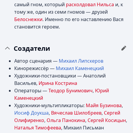
самый гном, который
расколдовал Нильса
и, к
тому же, один из семи гномов — друзей
Белоснежки
. Именно по его наставлению Вася
становится героем.
Создатели
Автор сценария —
Михаил Липскеров
Кинорежиссёр —
Михаил Каменецкий
Художники-постановщики — Анатолий
Васильев,
Ирина Кострина
Операторы —
Теодор Бунимович
,
Юрий
Каменецкий
Художники-мультипликаторы:
Майя Бузинова
,
Иосиф Доукша
,
Вячеслав Шилобреев
,
Сергей
Олифиренко
,
Ольга Панокина
,
Сергей Косицын
,
Наталья Тимофеева
, Михаил Письман