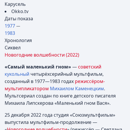
Карусель
Оkko.tv
Даты показа
1977
—
1983
Хронология
Сиквел
Новогодние волшебности (2022)
«Самый маленький гном»
—
советский
кукольный
четырёхсерийный мультфильм,
созданный в 1977—1983 годах
режиссёром-
мультипликатором
Михаилом Каменецким
.
Мультсериал создан по книге детского писателя
Михаила Липскерова «Маленький гном Вася».
25 декабря 2022 года студия «Союзмультфильм»
выпустила мультфильм-продолжение —
«
Новогодние волшебности
» (режиссёр — Светлана