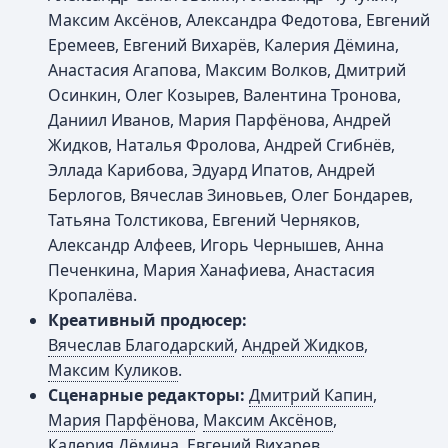
Максим Аксёнов, Александра Федотова, Евгений
Еремеев, Евгений Вихарёв, Калерия Дёмина,
Анастасия Агапова, Максим Волков, Дмитрий
Осинкин, Олег Козырев, Валентина Тронова,
Даниил Иванов, Мария Парфёнова, Андрей
Жидков, Наталья Фролова, Андрей Сгибнёв,
Эллада Карибова, Эдуард Ипатов, Андрей
Берлогов, Вячеслав Зиновьев, Олег Бондарев,
Татьяна Толстикова, Евгений Черняков,
Александр Алфеев, Игорь Чернышев, Анна
Печенкина, Мария Ханафиева, Анастасия
Кропалёва.
Креативный продюсер:
Вячеслав Благодарский
,
Андрей Жидков
,
Максим Куликов
.
Сценарные редакторы:
Дмитрий Капин
,
Мария Парфёнова
,
Максим Аксёнов
,
Калерия Дёмина
,
Евгений Вихарев
,