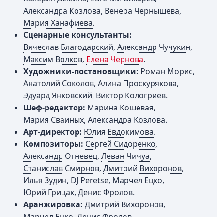
Александра Козлова
,
Венера Чернышева
,
Мария Ханафиева
.
Сценарные консультанты:
Вячеслав Благодарский
,
Александр Чучукин
,
Максим Волков
,
Елена Чернова
.
Художники-постановщики:
Роман Морис
,
Анатолий Соколов
,
Алина Проскурякова
,
Эдуард Янковский
,
Виктор Кологриев
.
Шеф-редактор:
Марина Кошевая
,
Мария Сваиных
,
Александра Козлова
.
Арт-директор:
Юлия Евдокимова
.
Композиторы:
Сергей Сидоренко
,
Александр Огневец
,
Леван Чичуа
,
Станислав Смирнов
,
Дмитрий Вихоронов
,
Илья Зудин
,
DJ Peretse
,
Марчел Ецко
,
Юрий Грицак
,
Денис Фролов
.
Аранжировка:
Дмитрий Вихоронов
,
Марчел Ецко
,
Денис Фролов
,