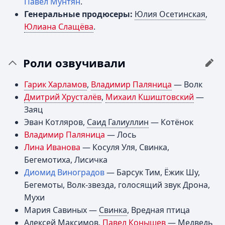
Павел Мунтян
.
Генеральные продюсеры:
Юлия Осетинская
,
Юлиана Слащёва
.
Роли озвучивали
Гарик Харламов
,
Владимир Паляница
— Волк
Дмитрий Хрусталёв
,
Михаил Кшиштовский
—
Заяц
Эван Котляров,
Саид Галиуллин
— Котёнок
Владимир Паляница
— Лось
Лина Иванова
— Косуля Уля, Свинка,
Бегемотиха, Лисичка
Диомид Виноградов
— Барсук Тим, Ёжик Шу,
Бегемоты, Волк-звезда, голосящий звук Дрона,
Мухи
Мария Савиных —
Свинка
, Вредная птица
Алексей Максимов,
Павел Конышев
— Медведь