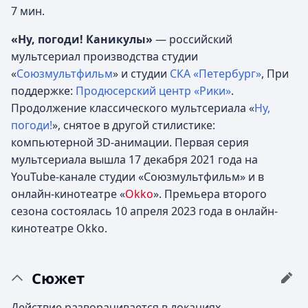
7 мин.
«Ну, погоди! Каникулы»
— российский
мультсериал производства студии
«
Союзмультфильм
» и студии
СКА «Петербург»
, При
поддержке:
Продюсерский центр «Рики»
.
Продолжение классического мультсериала «
Ну,
погоди!
», снятое в другой стилистике:
компьютерной 3D-анимации. Первая серия
мультсериала вышла 17 декабря 2021 года на
YouTube-канале студии «Союзмультфильм» и в
онлайн-кинотеатре «
Okko
». Премьера второго
сезона состоялась 10 апреля 2023 года в онлайн-
кинотеатре Okko.
Сюжет
Действие разворачивается в локациях