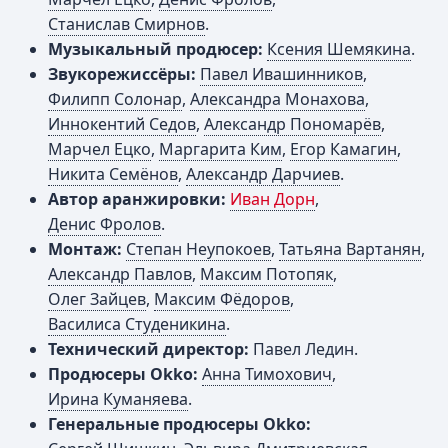
Станислав Смирнов
.
Музыкальный продюсер:
Ксения Шемякина
.
Звукорежиссёры:
Павел Ивашинников
,
Филипп Солонар
,
Александра Монахова
,
Иннокентий Седов
,
Александр Пономарёв
,
Марчел Ецко
,
Маргарита Ким
,
Егор Камагин
,
Никита Семёнов
,
Александр Дарчиев
.
Автор аранжировки:
Иван Дорн
,
Денис Фролов
.
Монтаж:
Степан Неупокоев
,
Татьяна Вартанян
,
Александр Павлов
,
Максим Потопяк
,
Олег Зайцев
,
Максим Фёдоров
,
Василиса Студеникина
.
Технический директор:
Павел Ледин.
Продюсеры Okko:
Анна Тимохович
,
Ирина Куманяева
.
Генеральные продюсеры Okko: