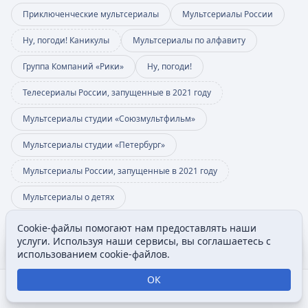
Приключенческие мультсериалы
Мультсериалы России
Ну, погоди! Каникулы
Мультсериалы по алфавиту
Группа Компаний «Рики»
Ну, погоди!
Телесериалы России, запущенные в 2021 году
Мультсериалы студии «Союзмультфильм»
Мультсериалы студии «Петербург»
Мультсериалы России, запущенные в 2021 году
Мультсериалы о детях
Компьютерные мультсериалы России
Cookie-файлы помогают нам предоставлять наши
Содержание
Допол
услуги. Используя наши сервисы, вы соглашаетесь с
Просмотры
associated
Ремейки советских мультфильмов
использованием cookie-файлов.
Последнее изменение
ОК
Эта страница в последний раз была отредактирована 30 июля 2026 в
12:45.
Открыть поиск
Открыть меню
Отк