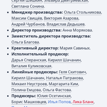
Сергей Шишкин
,
Эльвира Дмитриевская
,
Светлана Сонина
.
Менеджер производства:
Ольга Стольникова
,
Максим Свищёв
,
Виктория Азарова
,
Андрей Чурбанов
,
Владислав Дедышев
.
Директор производства:
Анна Морякова.
Заместитель директора производства:
Ольга Благова
.
Креативный директор:
Мария Савиных.
Исполнительный продюсер:
Дарья Сперанская
,
Кирилл Шачанин
,
Виталия Куликовская
.
Линейные продюсеры:
Геля Скитович
,
Кирилл Шачанин
,
Наталья Патракова
,
Михаил Неустроев
,
Маргарита Ким
,
Полина Емцова
,
Ольга Фастова
.
Продюсеры:
Юлия Осетинская
,
Борис Машковцев
,
Илья Попов
,
Лика Бланк
,