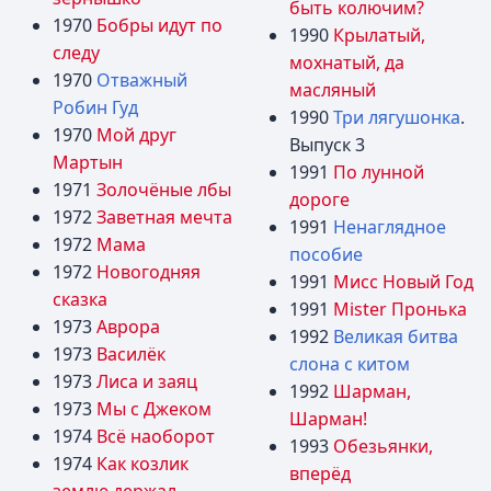
быть колючим?
1970
Бобры идут по
1990
Крылатый,
следу
мохнатый, да
1970
Отважный
масляный
Робин Гуд
1990
Три лягушонка
.
1970
Мой друг
Выпуск 3
Мартын
1991
По лунной
1971
Золочёные лбы
дороге
1972
Заветная мечта
1991
Ненаглядное
1972
Мама
пособие
1972
Новогодняя
1991
Мисс Новый Год
сказка
1991
Mister Пронька
1973
Аврора
1992
Великая битва
1973
Василёк
слона с китом
1973
Лиса и заяц
1992
Шарман,
1973
Мы с Джеком
Шарман!
1974
Всё наоборот
1993
Обезьянки,
1974
Как козлик
вперёд