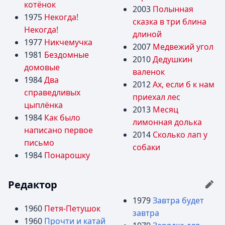
котёнок
2003
Полынная
1975
Некогда!
сказка в три блина
Некогда!
длиной
1977
Никчемучка
2007
Медвежий угол
1981
Бездомные
2010
Дедушкин
домовые
валенок
1984
Два
2012
Ах, если б к нам
справедливых
приехал лес
цыплёнка
2013
Месяц
1984
Как было
лимонная долька
написано первое
2014
Сколько лап у
письмо
собаки
1984
Понарошку
Редактор
1979
Завтра будет
1960
Петя-Петушок
завтра
1960
Прочти и катай