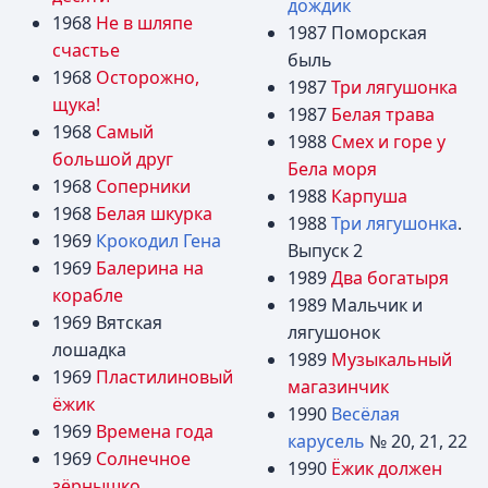
дождик
1968
Не в шляпе
1987 Поморская
счастье
быль
1968
Осторожно,
1987
Три лягушонка
щука!
1987
Белая трава
1968
Самый
1988
Смех и горе у
большой друг
Бела моря
1968
Соперники
1988
Карпуша
1968
Белая шкурка
1988
Три лягушонка
.
1969
Крокодил Гена
Выпуск 2
1969
Балерина на
1989
Два богатыря
корабле
1989 Мальчик и
1969 Вятская
лягушонок
лошадка
1989
Музыкальный
1969
Пластилиновый
магазинчик
ёжик
1990
Весёлая
1969
Времена года
карусель
№ 20, 21, 22
1969
Солнечное
1990
Ёжик должен
зёрнышко