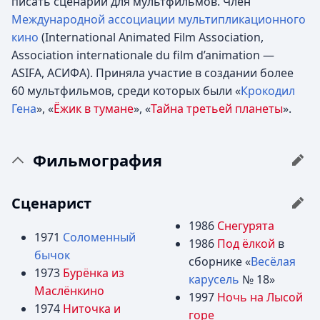
писать сценарии для мультфильмов. Член
Международной ассоциации мультипликационного
кино
(International Animated Film Association,
Association internationale du film d’animation —
ASIFA, АСИФА). Приняла участие в создании более
60 мультфильмов, среди которых были «
Крокодил
Гена
», «
Ёжик в тумане
», «
Тайна третьей планеты
».
Фильмография
Сценарист
1986
Снегурята
1971
Соломенный
1986
Под ёлкой
в
бычок
сборнике «
Весёлая
1973
Бурёнка из
карусель
№ 18»
Маслёнкино
1997
Ночь на Лысой
1974
Ниточка и
горе