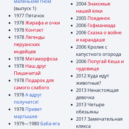
маленький гном
2004
Знакомые
(выпуск 1)
нашей ёлки
1977 Пятачок
2005
Поединок
1978
Жирафа и очки
2006
Гофманиада
1978
Контакт
2006
Сказка о войне
1978
Легенды
и карандаше
перуанских
2006 Кролик с
индейцев
капустного огорода
1978
Метаморфоза
2006
Попугай Кеша и
1978
Наш друг
чудовище
Пишичитай
2012 Куда идут
1978
Подарок для
животные?
самого слабого
2013 Ненастоящая
1978
А вдруг
девочка
получится!
2013 Четыре
1978
Привет
обезьяны
мартышке
2017 Замечательная
1979—1980
Баба-яга
клякса