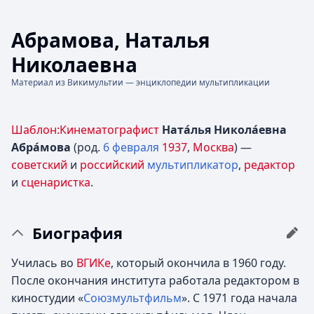
Абрамова, Наталья
Николаевна
Материал из Викимультии — энциклопедии мультипликации
Шаблон:Кинематографист
Ната́лья Никола́евна
Абра́мова
(род.
6 февраля
1937
,
Москва
) —
советский
и
российский
мультипликатор
,
редактор
и
сценаристка
.
Биография
Училась во
ВГИКе
, который окончила в 1960 году.
После окончания института работала редактором в
киностудии «
Союзмультфильм
». С 1971 года начала