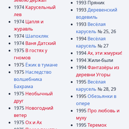
землю держал
1993 Пряник
1974
Карусельный
1993
Деревенский
лев
водевиль
1974
Цапля и
1993
Весёлая
журавль
карусель
№ 25, 26
1974
Шапокляк
1994
Весёлая
1974
Ваня Датский
карусель
№ 27
1975
В гостях у
1994
Ах, эти жмурки!
гномов
1994 Жили-были
1975
Ёжик в тумане
1994
Фантазёры из
1975
Наследство
деревни Угоры
волшебника
1995
Весёлая
Бахрама
карусель
№ 28, 29
1975
Необычный
1995
Обезьянки в
друг
опере
1975
Новогодний
1995
Про любовь и
ветер
муху
1975
Ох и Ах
1995
Теремок