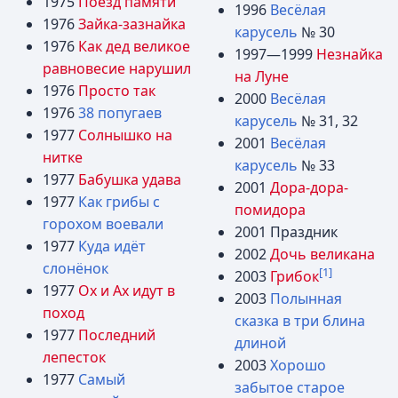
1975
Поезд памяти
1996
Весёлая
1976
Зайка-зазнайка
карусель
№ 30
1976
Как дед великое
1997—1999
Незнайка
равновесие нарушил
на Луне
1976
Просто так
2000
Весёлая
1976
38 попугаев
карусель
№ 31, 32
1977
Солнышко на
2001
Весёлая
нитке
карусель
№ 33
1977
Бабушка удава
2001
Дора-дора-
1977
Как грибы с
помидора
горохом воевали
2001 Праздник
1977
Куда идёт
2002
Дочь великана
слонёнок
[1]
2003
Грибок
1977
Ох и Ах идут в
2003
Полынная
поход
сказка в три блина
1977
Последний
длиной
лепесток
2003
Хорошо
1977
Самый
забытое старое