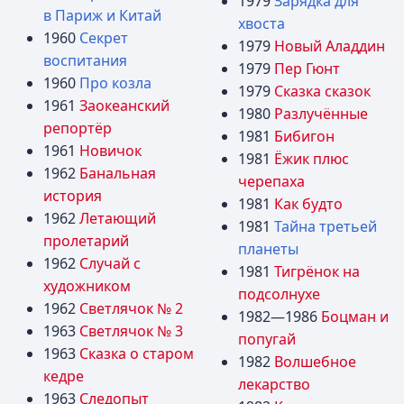
1979
Зарядка для
в Париж и Китай
хвоста
1960
Секрет
1979
Новый Аладдин
воспитания
1979
Пер Гюнт
1960
Про козла
1979
Сказка сказок
1961
Заокеанский
1980
Разлучённые
репортёр
1981
Бибигон
1961
Новичок
1981
Ёжик плюс
1962
Банальная
черепаха
история
1981
Как будто
1962
Летающий
1981
Тайна третьей
пролетарий
планеты
1962
Случай с
1981
Тигрёнок на
художником
подсолнухе
1962
Светлячок № 2
1982—1986
Боцман и
1963
Светлячок № 3
попугай
1963
Сказка о старом
1982
Волшебное
кедре
лекарство
1963
Следопыт