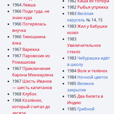
1982
Каша из топора
1964
Левша
1982
Рыбья упряжка
1966
Поди туда, не
1983
Весёлая
знаю куда
карусель
№ 14, 15
1966
Потерялась
1983
Жил у бабушки
внучка
козёл
1966
Тимошкина
1983
ёлка
Увеличительное
1967
Варежка
стекло
1967
Паровозик из
1983
Чебурашка идёт
Ромашкова
в школу
1967
Приключения
1984
Волк и телёнок
барона Мюнхаузена
1984
Ночной цветок
1967
Шесть Иванов
1985
Великое
— шесть капитанов
закрытие
1968
Клубок
1985
Два билета в
1968
Козлёнок,
Индию
который считал до
1985
Грибной
десяти