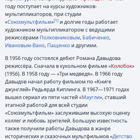
году поступает на курсы художников-
мультипликаторов, при студии
[1]
«
Союзмультфильм
»
и долгие годы работает
художником мультипликатором с ведущими
режиссёрами
Полковниковым
,
Бабиченко
,
Ивановым-Вано
,
Пащенко
и другими.
В 1956 году состоялся дебют Романа Давыдова
режиссёра. Сначала в кукольном фильме «
Колобок
»
(1956). В 1958 году — «Три медведя». В 1966 году
Давыдов начал работу фильмом по «Книге
джунглей» Редьярда Киплинга. В 1967—1971 годах
вышел сериал из пяти частей «
Маугли
», ставший
этапной работой для всей студии
«Союзмультфильм» заслужившим высокую оценку
коллег и любовь зрителей. Большую известность
также получили работы Давыдова в жанре
исторических и сказочных мультфильмов «
Детство