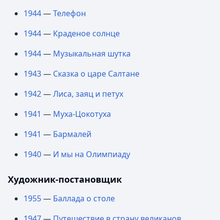
1944
—
Телефон
1944
—
Краденое солнце
1944
—
Музыкальная шутка
1943
—
Сказка о царе Салтане
1942
—
Лиса, заяц и петух
1941
—
Муха-Цокотуха
1941
—
Бармалей
1940
—
И мы на Олимпиаду
Художник-постановщик
1955
—
Баллада о столе
1947
—
Путешествие в страну великанов