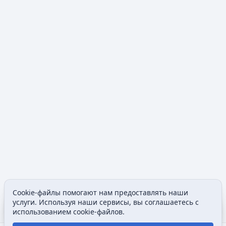
Cookie-файлы помогают нам предоставлять наши
Содержание
Допол
услуги. Используя наши сервисы, вы соглашаетесь с
Просмотры
associated
использованием cookie-файлов.