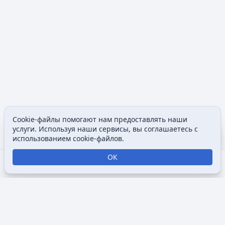
Cookie-файлы помогают нам предоставлять наши
Допол
услуги. Используя наши сервисы, вы соглашаетесь с
Просмотры
associated
использованием cookie-файлов.
ОК
Открыть поиск
Открыть меню
Отк