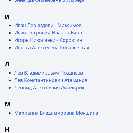
Зинаида Семёновна Брумберг
И
Иван Леонидович Максимов
Иван Петрович Иванов-Вано
Игорь Николаевич Сорохтин
Инесса Алексеевна Ковалевская
Л
Лев Владимирович Позднеев
Лев Константинович Атаманов
Леонид Алексеевич Амальрик
М
Марианна Владимировна Мокшина
Н