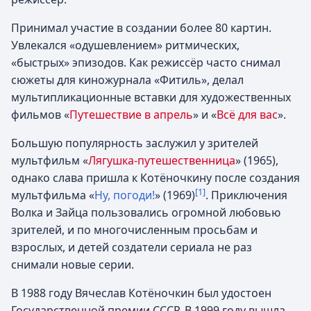
Принимал участие в создании более 80 картин.
Увлекался «одушевлением» ритмических,
«быстрых» эпизодов. Как режиссёр часто снимал
сюжеты для киножурнала «Фитиль», делал
мультипликационные вставки для художественных
фильмов «
Путешествие в апрель
» и «
Всё для вас
».
Большую популярность заслужил у зрителей
мультфильм «
Лягушка-путешественница
» (1965),
однако слава пришла к Котёночкину после создания
[1]
мультфильма «
Ну, погоди!
» (1969)
. Приключения
Волка и Зайца пользовались огромной любовью
зрителей, и по многочисленным просьбам и
взрослых, и детей создатели сериала не раз
снимали новые серии.
В 1988 году Вячеслав Котёночкин был удостоен
Государственной премии СССР. В 1999 году вышла