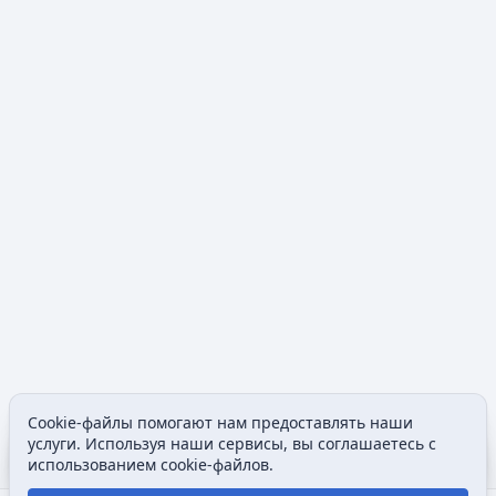
Cookie-файлы помогают нам предоставлять наши
Содержание
Допол
услуги. Используя наши сервисы, вы соглашаетесь с
Просмотры
associated
использованием cookie-файлов.