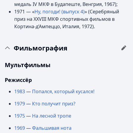
медаль IV МКФ в Будапеште, Венгрия, 1967);
1971 — «
Ну, погоди! (выпуск 4)
» (Серебряный
приз на XXVIII МКФ спортивных фильмов в
Кортина-д’Ампеццо, Италия, 1972).
Фильмография
Мультфильмы
Режиссёр
1983
—
Попался, который кусался!
1979
—
Кто получит приз?
1975
—
На лесной тропе
1969
—
Фальшивая нота