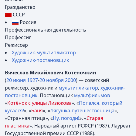
Гражданство
СССР
Россия
Профессиональная деятельность
Профессия
Режиссёр
Художник-мультипликатор
Художник-постановщик
Вячеслав Михайлович Котёночкин
(
20 июня
1927
-
20 ноября
2000
) — советский
режиссёр, художник и
мультипликатор
,
художник-
постановщик
. Постановщик
мультфильмов
«
Котёнок с улицы Лизюкова
», «
Попался, который
кусался!
», «
Баня
», «
Лягушка-путешественница
»,
«Странная птица», «
Ну, погоди!
», «
Старая
пластинка
». Народный артист РСФСР (1987). Лауреат
Государственной премии СССР (1988).