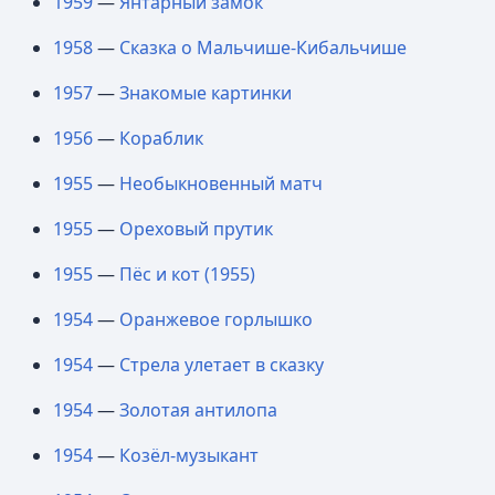
1959
—
Янтарный замок
1958
—
Сказка о Мальчише-Кибальчише
1957
—
Знакомые картинки
1956
—
Кораблик
1955
—
Необыкновенный матч
1955
—
Ореховый прутик
1955
—
Пёс и кот (1955)
1954
—
Оранжевое горлышко
1954
—
Стрела улетает в сказку
1954
—
Золотая антилопа
1954
—
Козёл-музыкант