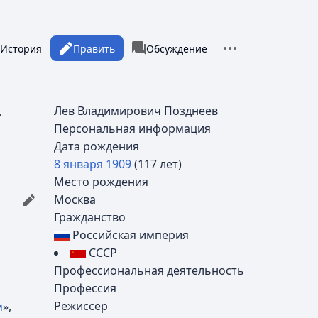
Дополнительные 
росмотры
associated-pages
тать
История
Править
Статья
Обсуждение
,
Лев Владимирович Позднеев
Персональная информация
Дата рождения
8 января
1909
(117 лет)
Место рождения
Москва
Гражданство
Российская империя
СССР
Профессиональная деятельность
Профессия
Режиссёр
м
»,