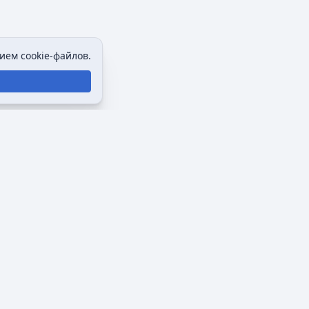
ием cookie-файлов.
Политика конфиденциальности
Описание Викимультии
Отказ от ответственности