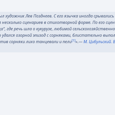
 художник Лев Позднеев. С его язычка иногда срывались
 несколько сценариев в стихотворной форме. По его сце
“, где речь шла о кукурузе, любимой сельскохозяйственн
нно удался озорной эпизод с сорняками, блистательно вы
[1]
отив сорняки лихо танцевали и пели
».
—
М. Цибульский.