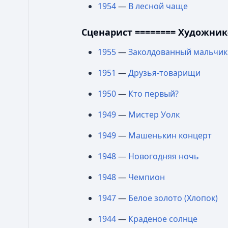
1954
—
В лесной чаще
Сценарист ======== Художни
1955
—
Заколдованный мальчик
1951
—
Друзья-товарищи
1950
—
Кто первый?
1949
—
Мистер Уолк
1949
—
Машенькин концерт
1948
—
Новогодняя ночь
1948
—
Чемпион
1947
—
Белое золото (Хлопок)
1944
—
Краденое солнце