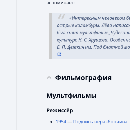
вспоминает:
«
Интересным человеком был
острые каламбуры. Лёва написал
был снят мультфильм „Чудесница
культуре Н. С. Хрущёва. Особе
Б. П. Дежкиным. Под блатной м
Фильмография
Мультфильмы
Режиссёр
1954
—
Подпись неразборчива