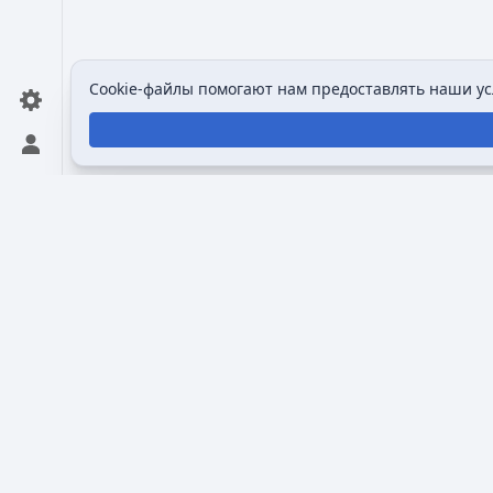
Cookie-файлы помогают нам предоставлять наши усл
Открыть персональное меню
Викимультия (
англ.
Wikimultia
) — общедоступная и
созданная для того, чтобы собрать и систематизи
анимационных сериалах, персонажах и студиях, 
Викимультии — предоставить пользователям дост
анимации, включая её истории, развитие, стили 
Community Powered Wikimultia™ ❤