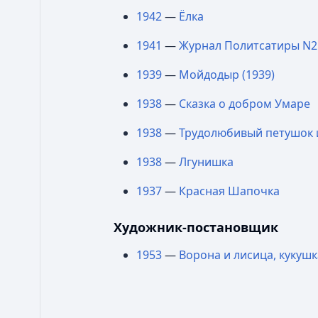
1942
—
Ёлка
1941
—
Журнал Политсатиры N2
1939
—
Мойдодыр (1939)
1938
—
Сказка о добром Умаре
1938
—
Трудолюбивый петушок 
1938
—
Лгунишка
1937
—
Красная Шапочка
Художник-постановщик
1953
—
Ворона и лисица, кукушк