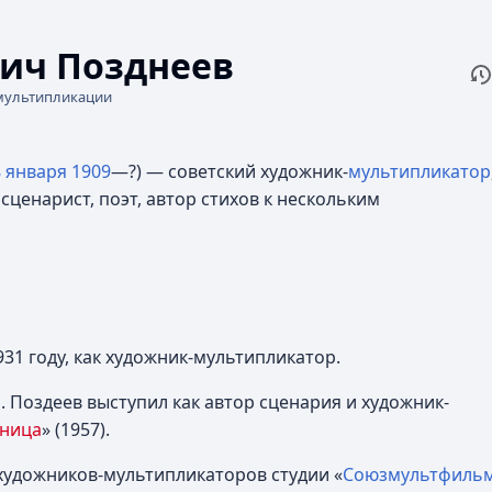
ич Позднеев
П
Чи
мультипликации
8 января
1909
—?) — советский художник-
мультипликатор
 сценарист, поэт, автор стихов к нескольким
31 году, как художник-мультипликатор.
. Поздеев выступил как автор сценария и художник-
сница
» (1957).
художников-мультипликаторов студии «
Союзмультфиль