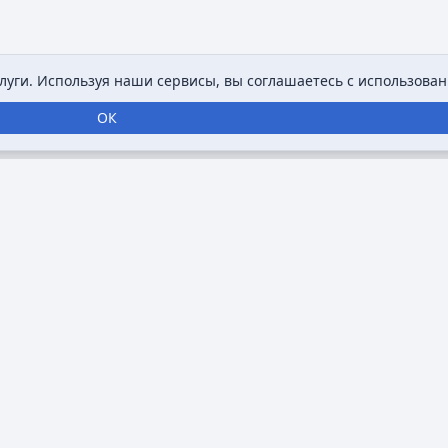
уги. Используя наши сервисы, вы соглашаетесь с использован
ОК
нтернет-энциклопедия, посвященная анимации,
ровать информацию о мультфильмах,
занимающихся анимацией. Основная цель
уп к разнообразным и подробным данным об
и ключевые произведения.