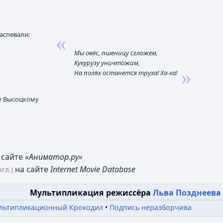
аспевали:
Мы овёс, пшеницу сгложем,
Кукурузу уничтожим,
На полях останется труха! Ха-ха!
у Высоцкому
 сайте
«Аниматор.ру»
на сайте
Internet Movie Database
нгл.)
Мультипликация режиссёра
Льва Позднеева
льтипликационный Крокодил
Подпись неразборчива