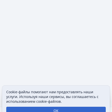
Cookie-файлы помогают нам предоставлять наши
Содержание
Допол
услуги. Используя наши сервисы, вы соглашаетесь с
Просмотры
associated
использованием cookie-файлов.
ОК