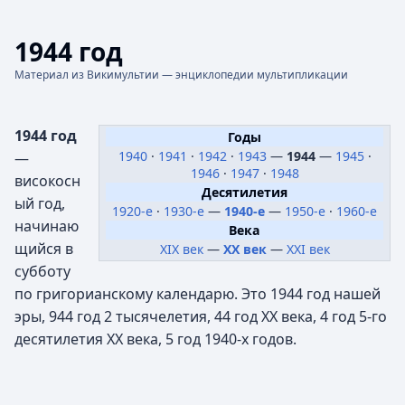
1944 год
Материал из Викимультии — энциклопедии мультипликации
1944 год
Годы
1940
·
1941
·
1942
·
1943
—
1944
—
1945
·
—
1946
·
1947
·
1948
високосн
Десятилетия
ый год,
1920-е
·
1930-е
—
1940-е
—
1950-е
·
1960-е
начинаю
Века
щийся в
XIX век
—
XX век
—
XXI век
субботу
по григорианскому календарю. Это 1944 год нашей
эры, 944 год 2 тысячелетия, 44 год XX века, 4 год 5-го
десятилетия XX века, 5 год 1940-х годов.