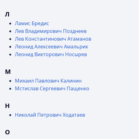
Л
Ламис Бредис
Лев Владимирович Позднеев
Лев Константинович Атаманов
Леонид Алексеевич Амальрик
Леонид Викторович Носырев
М
Михаил Павлович Калинин
Мстислав Сергеевич Пащенко
Н
Николай Петрович Ходатаев
О