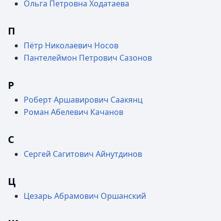
Ольга Петровна Ходатаева
П
Пётр Николаевич Носов
Пантелеймон Петрович Сазонов
Р
Роберт Аршавирович Саакянц
Роман Абелевич Качанов
С
Сергей Сагитович Айнутдинов
Ц
Цезарь Абрамович Оршанский