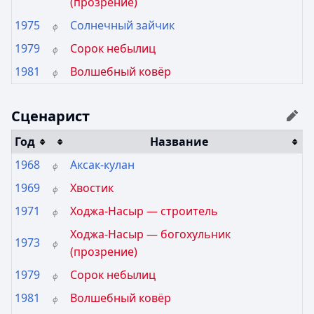
(прозрение)
1975
Солнечный зайчик
ф
1979
Сорок небылиц
ф
1981
Волшебный ковёр
ф
Сценарист
Год
Название
1968
Аксак-кулан
ф
1969
Хвостик
ф
1971
Ходжа-Насыр — строитель
ф
Ходжа-Насыр — богохульник
1973
ф
(прозрение)
1979
Сорок небылиц
ф
1981
Волшебный ковёр
ф