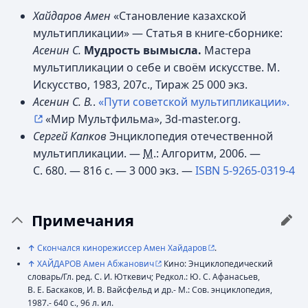
Хайдаров Амен
«Становление казахской
мультипликации» — Статья в книге-сборнике:
Асенин С.
Мудрость вымысла.
Мастера
мультипликации о себе и своём искусстве. М.
Искусство, 1983, 207с., Тираж 25 000 экз.
Асенин С. В.
.
«Пути советской мультипликации».
«Мир Мультфильма», 3d-master.org.
Сергей Капков
Энциклопедия отечественной
мультипликации. —
М.
: Алгоритм, 2006. —
С. 680. — 816 с. —
3 000 экз.
—
ISBN 5-9265-0319-4
Примечания
↑
Скончался кинорежиссер Амен Хайдаров
.
↑
ХАЙДАРОВ Амен Абжанович
Кино: Энциклопедический
словарь/Гл. ред. С. И. Юткевич; Редкол.: Ю. С. Афанасьев,
В. Е. Баскаков, И. В. Вайсфельд и др.- М.: Сов. энциклопедия,
1987.- 640 с., 96 л. ил.