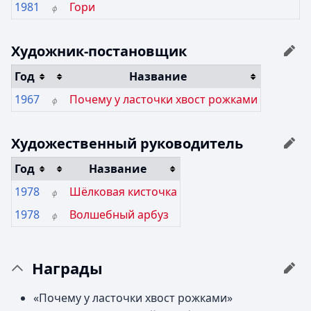
1981
Гори
ф
Художник-постановщик
Год
Название
1967
Почему у ласточки хвост рожками
ф
Художественный руководитель
Год
Название
1978
Шёлковая кисточка
ф
1978
Волшебный арбуз
ф
Награды
«Почему у ласточки хвост рожками»