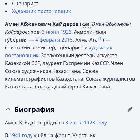
Сценарист
Художник-постановщик
Амен Абжанович Хайдаров
(
каз.
Әмен Әбжанұлы
Қайдаров
; род.
3 июня
1923
, Акмолинская
[1]
губерния —
4 февраля
2015
, Алма-Ата
) —
советский режиссёр, сценарист и
художник-
постановщик
. Заслуженный деятель искусств
Казахской ССР, лауреат Госпремии КазССР. Член
Союза художников Казахстана, Союза
кинематографистов Казахстана, Союза журналистов
Казахстана, Союза дизайнеров Казахстана.
Биография
Амен Хайдаров родился
3 июня
1923 году
.
В
1941 году
ушёл на фронт. Участник