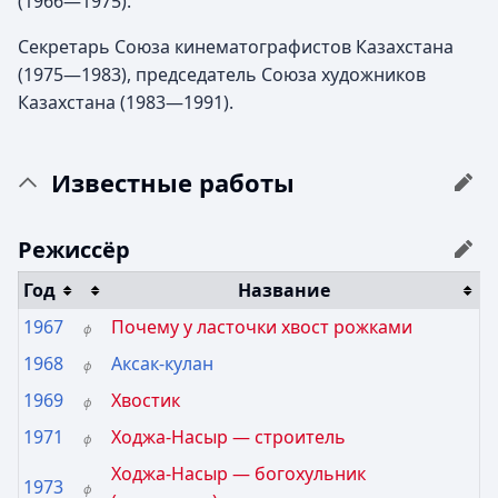
(1966—1975).
Секретарь Союза кинематографистов Казахстана
(1975—1983), председатель Союза художников
Казахстана (1983—1991).
Известные работы
Режиссёр
Год
Название
1967
Почему у ласточки хвост рожками
ф
1968
Аксак-кулан
ф
1969
Хвостик
ф
1971
Ходжа-Насыр — строитель
ф
Ходжа-Насыр — богохульник
1973
ф