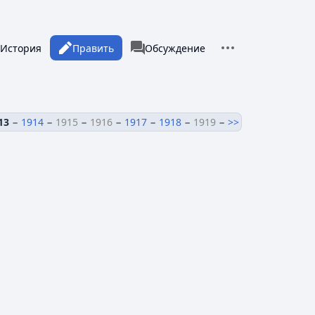
Дополнительные 
росмотры
associated-pages
тать
История
Править
Категория
Обсуждение
13
−
1914
−
1915
−
1916
−
1917
−
1918
−
1919
−
>>