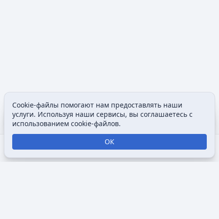
Cookie-файлы помогают нам предоставлять наши
Содержание
Допол
услуги. Используя наши сервисы, вы соглашаетесь с
Просмотры
associated
использованием cookie-файлов.
ОК
Открыть поиск
Открыть меню
Отк
Викимультия (
англ.
Wikimultia
) — общедоступная интернет-