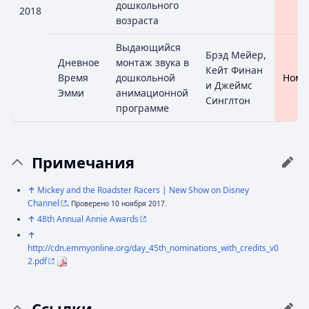
дошкольного
2018
возраста
Выдающийся
Брэд Мейер,
Дневное
монтаж звука в
Кейт Финан
Время
дошкольной
Номи
и Джеймс
Эмми
анимационной
Синглтон
программе
Примечания
↑
Mickey and the Roadster Racers | New Show on Disney
Channel
.
Проверено 10 ноября 2017.
↑
48th Annual Annie Awards
↑
http://cdn.emmyonline.org/day_45th_nominations_with_credits_v0
2.pdf
Ссылки