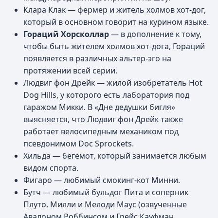
Клара Клак — фермер и житель холмов хот-дог,
который в основном говорит на курином языке.
Гораций Хорсколлар
— в дополнение к тому,
чтобы быть жителем холмов хот-дога, Гораций
появляется в различных альтер-эго на
протяжении всей серии.
Людвиг фон Дрейк — жилой изобретатель Hot
Dog Hills, у которого есть лаборатория под
гаражом Микки. В «Дне дедушки бигля»
выясняется, что Людвиг фон Дрейк также
работает велосипедным механиком под
псевдонимом Doc Sprockets.
Хильда — бегемот, который занимается любым
видом спорта.
Фигаро — любимый смокинг-кот Минни.
Бутч — любимый бульдог Пита и соперник
Плуто. Милли и Мелоди Маус (озвученные
Авалоном Роббинсом и Грейс Кауфман