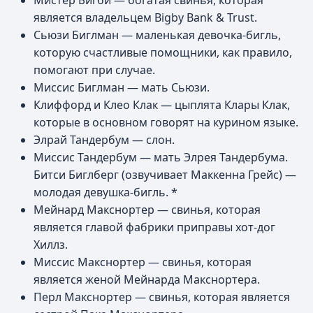
Мистер Бигби — богатая свинья, которая
является владельцем Bigby Bank & Trust.
Сьюзи Биглман — маленькая девочка-бигль,
которую счастливые помощники, как правило,
помогают при случае.
Миссис Биглман — мать Сьюзи.
Клиффорд и Клео Клак — цыплята Клары Клак,
которые в основном говорят на курином языке.
Элрай Тандербум — слон.
Миссис Тандербум — мать Элрея Тандербума.
Битси Биглберг (озвучивает Маккенна Грейс) —
молодая девушка-бигль. *
Мейнард Макснортер — свинья, которая
является главой фабрики приправы хот-дог
Хиллз.
Миссис Макснортер — свинья, которая
является женой Мейнарда Макснортера.
Перл Макснортер — свинья, которая является