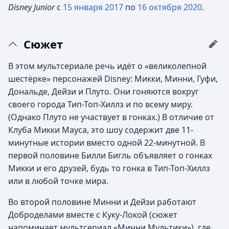
Disney Junior
с
15 января
2017
по
16 октября
2020
.
Сюжет
В этом мультсериале речь идёт о «великолепной
шестёрке» персонажей Disney: Микки, Минни, Гуфи,
Дональде, Дейзи и Плуто. Они гоняются вокруг
своего города Тип-Топ-Хиллз и по всему миру.
(Однако Плуто не участвует в гонках.) В отличие от
Клуба Микки Мауса, это шоу содержит две 11-
минутные истории вместо одной 22-минутной. В
первой половине Билли Бигль объявляет о гонках
Микки и его друзей, будь то гонка в Тип-Топ-Хиллз
или в любой точке мира.
Во второй половине Минни и Дейзи работают
Доброделами вместе с Куку-Локой (сюжет
напоминает мультсериал «Минни Мультики»), где