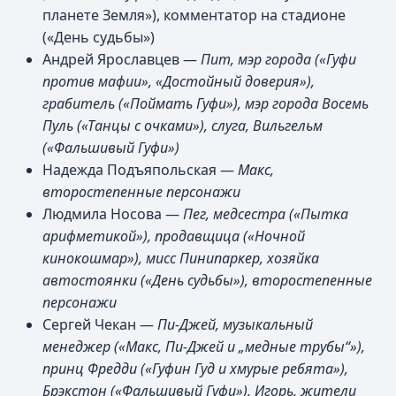
планете Земля»), комментатор на стадионе
(«День судьбы»)
Андрей Ярославцев —
Пит, мэр города («Гуфи
против мафии», «Достойный доверия»),
грабитель («Поймать Гуфи»), мэр города Восемь
Пуль («Танцы с очками»), слуга, Вильгельм
(«Фальшивый Гуфи»)
Надежда Подъяпольская —
Макс,
второстепенные персонажи
Людмила Носова —
Пег, медсестра («Пытка
арифметикой»), продавщица («Ночной
кинокошмар»), мисс Пинипаркер, хозяйка
автостоянки («День судьбы»), второстепенные
персонажи
Сергей Чекан —
Пи-Джей, музыкальный
менеджер («Макс, Пи-Джей и „медные трубы“»),
принц Фредди («Гуфин Гуд и хмурые ребята»),
Брэкстон («Фальшивый Гуфи»), Игорь, жители