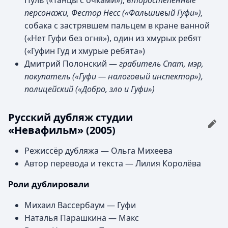
Пуль («Танцы с очками»),
второстепенные
персонажи, Фестор Несс («Фальшивый Гуфи»),
собака с застрявшем пальцем в кране ванной
(«Нет Гуфи без огня»), один из хмурых ребят
(«Гуфин Гуд и хмурые ребята»)
Дмитрий Полонский —
грабитель Спат, мэр,
покупатель («Гуфи — налоговый инспектор»),
полицейский («Добро, зло и Гуфи»)
Русский дубляж студии
«Невафильм» (2005)
Режиссёр дубляжа — Ольга Михеева
Автор перевода и текста — Лилия Королёва
Роли дублировали
Михаил Вассербаум — Гуфи
Наталья Парашкина — Макс