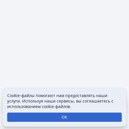
Cookie-файлы помогают нам предоставлять наши
Содержание
Допол
услуги. Используя наши сервисы, вы соглашаетесь с
Просмотры
associated
использованием cookie-файлов.
ОК
Открыть поиск
Открыть меню
Отк