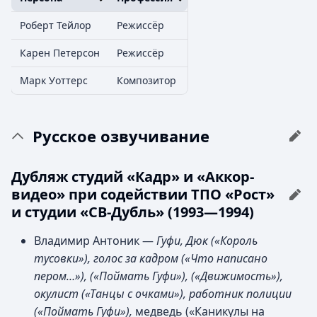
Роберт Тейлор
Режиссёр
Карен Петерсон
Режиссёр
Марк Уоттерс
Композитор
Русское озвучивание
Дубляж студий «Кадр» и «Аккор-
видео» при содействии ТПО «Рост»
и студии «СВ-Дубль» (1993—1994)
Владимир Антоник —
Гуфи, Дюк («Король
тусовки»), голос за кадром («Что написано
пером…»), («Поймать Гуфи»), («Движимость»),
окулист («Танцы с очками»), работник полиции
(«Поймать Гуфи»),
медведь («Каникулы на