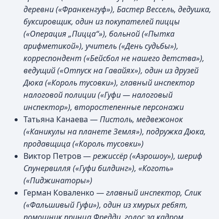
деревни («Франкенгуф»), Бастер Вессель, дедушка,
буксировщик, один из покупателей пиццы
(«Операция „Пицца“»), больной («Пытка
арифметикой»), учитель («День судьбы»),
корреспондент («Бейсбол не нашего детства»),
ведущий («Отпуск на Гавайях»), один из друзей
Дюка («Король тусовки»), главный инспектор
налоговой полиции («Гуфи — налоговый
инспектор»), второстепенные персонажи
Татьяна Канаева —
Пистоль, медвежонок
(«Каникулы на планете Земля»), подружка Дюка,
продавщица («Король тусовки»)
Виктор Петров —
режиссёр («Аэрошоу»), шериф
Спунервилля («Гуфи билдинг»), «Коготь»
(«Пиджинаторы»)
Герман Коваленко —
главный инспектор, Слик
(«Фальшивый Гуфи»), один из хмурых ребят,
помощник принца Фредди, голос за кадром,