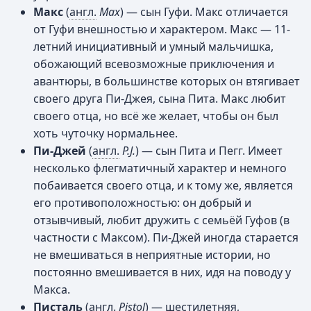
Макс
(
англ.
Max
) — сын Гуфи. Макс отличается
от Гуфи внешностью и характером. Макс — 11-
летний инициативный и умный мальчишка,
обожающий всевозможные приключения и
авантюры, в большинстве которых он втягивает
своего друга Пи-Джея, сына Пита. Макс любит
своего отца, но всё же желает, чтобы он был
хоть чуточку нормальнее.
Пи-Джей
(
англ.
P.J.
) — сын Пита и Пегг. Имеет
несколько флегматичный характер и немного
побаивается своего отца, и к тому же, является
его противоположностью: он добрый и
отзывчивый, любит дружить с семьёй Гуфов (в
частности с Максом). Пи-Джей иногда старается
не вмешиваться в неприятные истории, но
постоянно вмешивается в них, идя на поводу у
Макса.
Писталь
(
англ.
Pistol
) — шестилетняя,