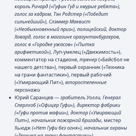
король Ричард («Гуфин Гуд и хмурые ребята»),
голос за кадром, Тэн Родстер («Победит
сильнейший»), Слэммер Маквист
(«Необыкновенный приз»), полицейский, доктор
Ховард, голос в магазине орагунтанбургеров,
голос в «Городке ужасов» («Пытка
арифметикой»),
Луп-умелец («Движимость»),
комментатор на стадионе,
тренер
(«Бейсбол не
нашего детства»), первый охранник («Техника
на грани фантастики»), первый рабочий
(«Умирающий Пит»),
второстепенные
персонажи
Юрий Саранцев —
грабитель Уолли, Генерал
Сперлхоб («Офицер Гуфи»), директор фабрики
(«Гуфи против мафии»), доктор («Умирающий
Пит»), начальник пожарной бригады,
мистер
Хьюдж
(«Нет Гуфи без огня»), начальник охраны
(«Техника на грани фантастики»)