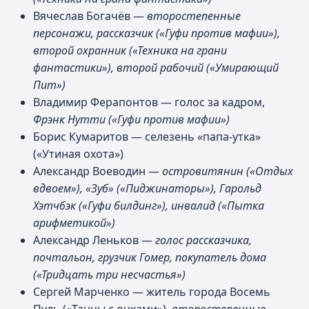
Вячеслав Богачёв —
второстепенные
персонажи, рассказчик («Гуфи против мафии»),
второй охранник («Техника на грани
фантастики»), второй рабочий («Умирающий
Пит»)
Владимир Ферапонтов — голос за кадром,
Фрэнк Нутти («Гуфи против мафии»)
Борис Кумаритов — селезень «папа-утка»
(«Утиная охота»)
Александр Воеводин —
островитянин («Отдых
вдвоем»), «Зуб» («Пиджинаторы»), Гарольд
Хэтчбэк («Гуфи билдинг»), инвалид («Пытка
арифметикой»)
Александр Леньков —
голос рассказчика,
почтальон, грузчик Гомер, покупатель дома
(«Тридцать три несчастья»)
Сергей Марченко — житель города Восемь