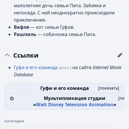
малолетняя дочь семьи Пита. Забияка и
непоседа. С ней неоднократно происходили
приключения.
Вафля
— кот семьи Гуфов.
Рашпиль
— собачонка семьи Пита.
Ссылки
Гуфи и его команда
на сайте
Internet Movie
(англ.)
Database
Гуфи и его команда
[
показать
]
Мультипликация студии
[
пока
«
Walt Disney Television Animation
»
Категории