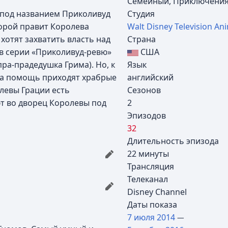
Семейный, Приключения
 под названием Приколивуд
Студия
оторой правит Королева
Walt Disney Television An
хотят захватить власть над
Страна
к в серии «Приколивуд-ревю»
США
ра-прадедушка Грима). Но, к
Язык
к на помощь приходят храбрые
английский
олевы Грации есть
Сезонов
т во дворец Королевы под
2
Эпизодов
32
Длительность эпизода
22 минуты
Трансляция
Телеканал
Disney Channel
Даты показа
7 июля
2014
—