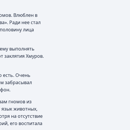
номов. Влюблен в
а». Ради нее стал
 половину лица
т ему выполнять
т заклятия Хмуров.
о есть. Очень
ом забрасывал
ифон.
вам гномов из
 язык животных,
отря на отсутствие
рий, его воспитала