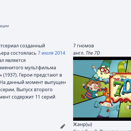
кации
ьтсериал созданный
7 гномов
мьера состоялась
7 июля
2014
англ.
The 7D
ал является
аменитого мультфильма
» (1937). Герои предстают в
 На данный момент выпущен
 серии. Выпуск второго
мент содержит 11 серий
Жанр(ы)