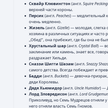
Сквайр Клювингтон
(англ.
Squire Pecking
верхней части короны.
Персик
(англ.
Peaches
) — медлительный к
очень медленно.
Жизель
(англ.
Gizelle
) — молодая, слегка
хозяина в различных ситуациях и часто р
,,Обед!", она прибежит, где бы она не бы
Хрустальный шар
(англ.
Crystal Ball
) — 
заклинание или камень, знает все, гово
раздражает Хильди.
Сназзи Шигги Шазам
(англ.
Snazzy Sha
самого детства. Всегда побеждает и прев
Бадди
(англ.
Buckets
) — девочка-призрак,
дяди Королевы.
Дядя Хьюмидор
(англ.
Uncle Humidor
) —
Лорд Зловредисон
(англ.
Lord Grudgemun
Приколивуд, но Семь Мудрецов отняли у н
него отняли власть Семь Гномов.