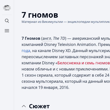
7 гномов
Материал из Викимультии — энциклопедии мультипли
Открыть поиск
Открыть меню
7 Гномов
(
англ.
The 7D
) — американский мул
компанией Disney Television Animation. Пре
года
, на канале Disney XD. Данный мультсери
переосмыслением заглавных персонажей зн
компании Disney «
Белоснежка и семь гномов
новом обличье и с новыми приключениями.
1 сезон сериала, который содержит в себе 24
сезона мультсериала, который на данный мо
начался 19 января, 2016.
Сюжет