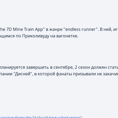
e 7D Mine Train App" в жанре "endless runner". В ней, 
щимся по Приколивуду на вагонетке.
 планируется завершить в сентябре, 2 сезон должен ста
пании "Дисней", в которой фанаты призывали не закачи
onvince-disney-the-7d-should-have-a-third-season?