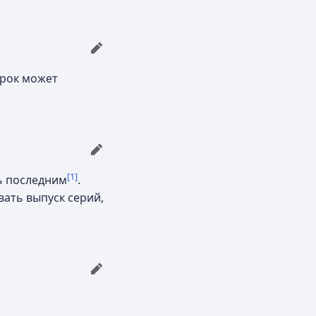
игрок может
[1]
ть последним
.
вать выпуск серий,