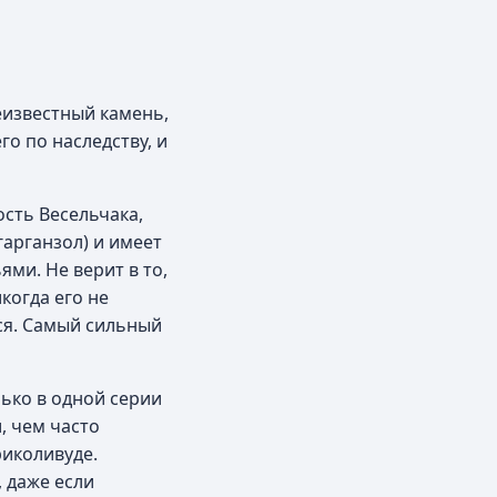
еизвестный камень,
го по наследству, и
сть Весельчака,
гарганзол) и имеет
ми. Не верит в то,
когда его не
ься. Самый сильный
лько в одной серии
, чем часто
риколивуде.
 даже если