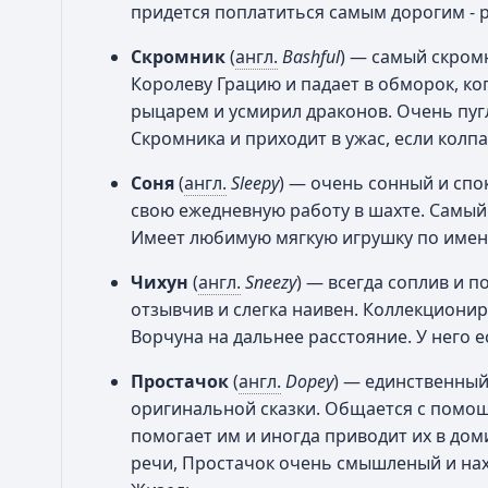
придется поплатиться самым дорогим - 
Скромник
(
англ.
Bashful
) — самый скром
Королеву Грацию и падает в обморок, ког
рыцарем и усмирил драконов. Очень пуг
Скромника и приходит в ужас, если колпа
Соня
(
англ.
Sleepy
) — очень сонный и спо
свою ежедневную работу в шахте. Самый
Имеет любимую мягкую игрушку по имен
Чихун
(
англ.
Sneezy
) — всегда соплив и п
отзывчив и слегка наивен. Коллекционир
Ворчуна на дальнее расстояние. У него
Простачок
(
англ.
Dopey
) — единственный
оригинальной сказки. Общается с помощь
помогает им и иногда приводит их в дом
речи, Простачок очень смышленый и нахо