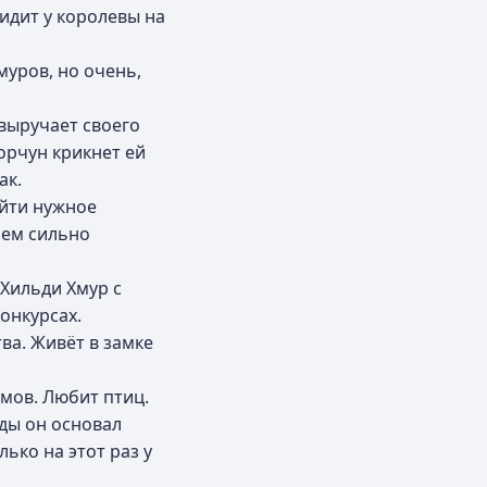
идит у королевы на
муров, но очень,
 выручает своего
Ворчун крикнет ей
ак.
айти нужное
чем сильно
 Хильди Хмур с
онкурсах.
ва. Живёт в замке
мов. Любит птиц.
жды он основал
ько на этот раз у