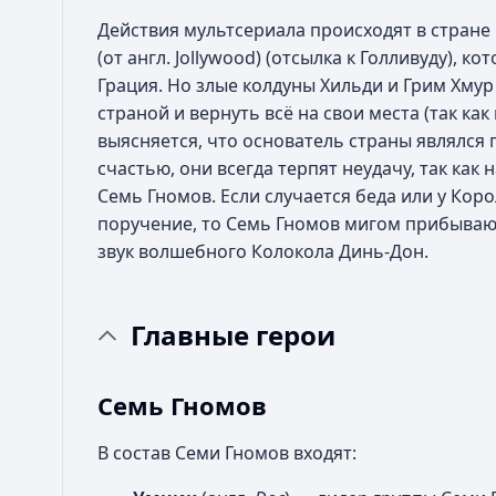
Действия мультсериала происходят в стране
(от англ. Jollywood) (отсылка к Голливуду), к
Грация. Но злые колдуны Хильди и Грим Хмур 
страной и вернуть всё на свои места (так ка
выясняется, что основатель страны являлся п
счастью, они всегда терпят неудачу, так ка
Семь Гномов. Если случается беда или у Кор
поручение, то Семь Гномов мигом прибываю
звук волшебного Колокола Динь-Дон.
Главные герои
Семь Гномов
В состав Семи Гномов входят: