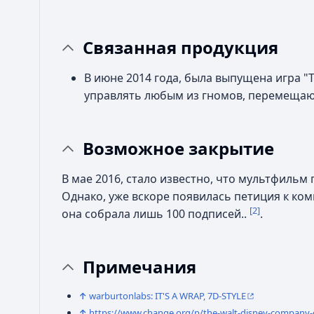
Связанная продукция
В июне 2014 года, была выпущена игра "Th
управлять любым из гномов, перемещаю
Возможное закрытие
В мае 2016, стало известно, что мультфильм
Однако, уже вскоре появилась петиция к ком
[2]
она собрала лишь 100 подписей..
.
Примечания
↑
warburtonlabs: IT'S A WRAP, 7D-STYLE
↑
https://www.change.org/p/the-walt-disney-company-c