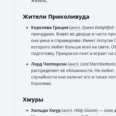
Жизель.
Жители Приколивуда
Королева Грация
(
англ.
Queen Delightful
)
причудами. Живёт во дворце и часто про
она умна и справедлива. Имеет попугая С
которого любит больше всех на свете. О
подготовку. Прекрасно поет и играет на
Лорд Чоппорсон
(
англ.
Lord Starchbottom
распределяет её обязанности. Не любит,
случайности они калечат его и также по
Королеве.
Хмуры
Хильди Хмур
(
англ.
Hildy Gloom
) — злая 