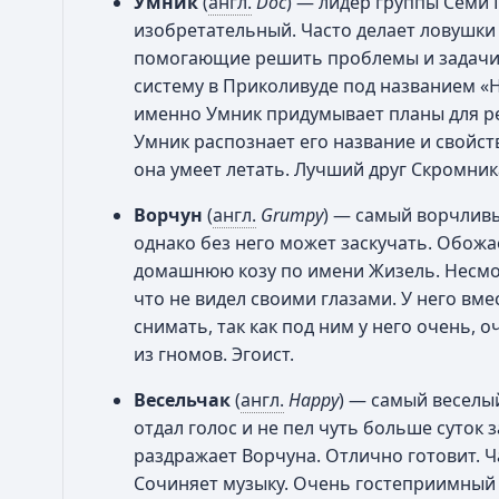
Умник
(
англ.
Doc
) — лидер группы Семи
изобретательный. Часто делает ловушки
помогающие решить проблемы и задачи.
систему в Приколивуде под названием «
именно Умник придумывает планы для ре
Умник распознает его название и свойств
она умеет летать. Лучший друг Скромник
Ворчун
(
англ.
Grumpy
) — самый ворчливы
однако без него может заскучать. Обожае
домашнюю козу по имени Жизель. Несмотр
что не видел своими глазами. У него вме
снимать, так как под ним у него очень, 
из гномов. Эгоист.
Весельчак
(
англ.
Happy
) — самый веселы
отдал голос и не пел чуть больше суток 
раздражает Ворчуна. Отлично готовит. 
Сочиняет музыку. Очень гостеприимный и