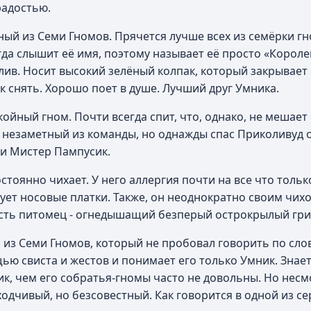
радостью.
ный из Семи Гномов. Прячется лучше всех из семёрки г
да слышит её имя, поэтому называет её просто «Королев
лив. Носит высокий зелёный колпак, который закрывает
к снять. Хорошо поет в душе. Лучший друг Умника.
койный гном. Почти всегда спит, что, однако, не мешае
 незаметный из команды, но однажды спас Приколивуд о
и Мистер Пампусик.
остоянно чихает. У него аллергия почти на все что тольк
ует носовые платки. Также, он неоднократно своим чих
 есть питомец - огнедышащий безперый острокрылый гр
 из Семи Гномов, который не пробовал говорить по сло
ю свиста и жестов и понимает его только Умник. Знает
ик, чем его собратья-гномы часто не довольны. Но несм
дчивый, но безсовестный. Как говорится в одной из се