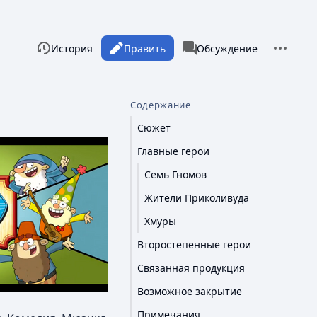
Дополни
Просмотры
associated-pages
Читать
История
Править
Статья
Обсуждение
Содержание
Сюжет
Главные герои
Семь Гномов
Жители Приколивуда
Хмуры
Второстепенные герои
Связанная продукция
Возможное закрытие
Примечания