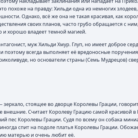
поэтому накладывает заклинания или нападает на Прико
это похоже на правду: Хильди одна из немногих злодеев
шности. Однако, всё же она не такая красивая, как коро
ществления своих планов, часто грубо обращается с ним,
р и хорошо владеет темной магией.
 антагонист, муж Хильди Хмур. Глуп, но имеет доброе сер
 и поэтому всегда выполняет её вредоносные поручения.
Приколивуде, но основатели страны (Семь Мудрецов) све
— зеркало, стоящее во дворце Королевы Грации, говорит
не внешние. Считает Королеву Грацию самой красивой в
ий пес Королевы Грации. Судя по всему он собака мин
 иногда спит на подоле платья Королевы Грации. Обожа
цию матерью и очень любит её.