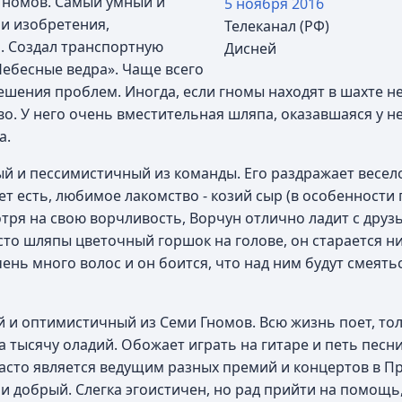
 Гномов. Самый умный и
5 ноября
2016
 и изобретения,
Телеканал (РФ)
 Создал транспортную
Дисней
Небесные ведра». Чаще всего
шения проблем. Иногда, если гномы находят в шахте н
о. У него очень вместительная шляпа, оказавшаяся у не
а.
й и пессимистичный из команды. Его раздражает весело
т есть, любимое лакомство - козий сыр (в особенности 
я на свою ворчливость, Ворчун отлично ладит с друзья
сто шляпы цветочный горшок на голове, он старается ни
очень много волос и он боится, что над ним будут смеят
й и оптимистичный из Семи Гномов. Всю жизнь поет, то
за тысячу оладий. Обожает играть на гитаре и петь песни
Часто является ведущим разных премий и концертов в П
 добрый. Слегка эгоистичен, но рад прийти на помощь,