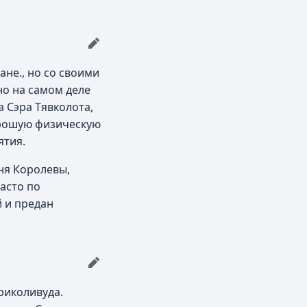
ане., но со своими
но на самом деле
а Сэра Тявколота,
хорошую физическую
ятия.
ня Королевы,
асто по
й и предан
риколивуда.