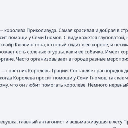
 — королева Приколивуда. Самая красивая и добрая в стр
сит помощи у Семи Гномов. С виду кажется глуповатой, 
квайр Клювингтона, который сидит в её короне, и песик
божает есть соленые огурцы, как и её собачка. Имеет 
 органе. Часто организовывает в городе разные меропри
) — советник Королевы Грации. Составляет распорядок д
 когда Королева просит помощи у Семи Гномов, так как ч
тому, что он любит помогать королеве. Немного нервны
девушка, главный антагонист и ведьма живущая в лесу П