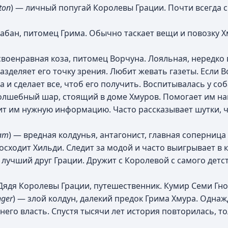
ton
) — личный попугай Королевы Грации. Почти всегда с
абан, питомец Грима. Обычно таскает вещи и повозку Х
 своенравная коза, питомец Ворчуна. Лояльная, нередко
азделяет его точку зрения. Любит жевать газеты. Если 
ла и сделает все, чтоб его получить. Воспитывалась у соб
волшебный шар, стоящий в доме Хмуров. Помогает им н
рит им нужную информацию. Часто рассказывает шутки, 
zam
) — вредная колдунья, антагонист, главная соперница
осходит Хильди. Следит за модой и часто выигрывает в к
 лучший друг Грации. Дружит с Королевой с самого детст
 Дядя Королевы Грации, путешественник. Кумир Семи Гно
ger
) — злой колдун, далекий предок Грима Хмура. Одна
его власть. Спустя тысячи лет история повторилась, тол