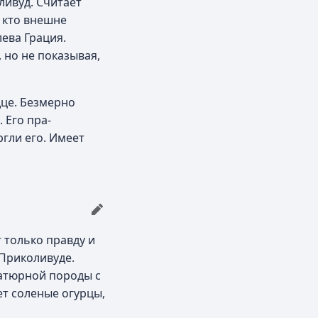
ливуд. Считает
, кто внешне
лева Грация.
 но не показывая,
дце. Безмерно
 Его пра-
ргли его. Имеет
 только правду и
 Приколивуде.
иатюрной породы с
ет соленые огурцы,