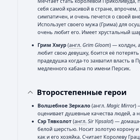
Мечтает стать королевой Приколивуда, 
себя самой красивой в стране, впрочем, 
симпатичен, и очень печется о своей вне
Использует своего мужа (Грима) для осу
очень любит его. Имеет хрустальный ша
Грим Хмур
(
англ.
Grim Gloom
) — колдун,
любит свою девушку, боится её потерять
прадедушка когда-то захватил власть в 
медленного кабана по имени Персик.
Второстепенные герои
Волшебное Зеркало
(англ.
Magic Mirror
) 
оценивает душевные качества людей, а 
Сэр Тявколот
(
англ.
Sir Yipsalot
) — домашн
белой шерстью. Носит золотую корону и
как и его хозяйка. Считает Королеву Гра