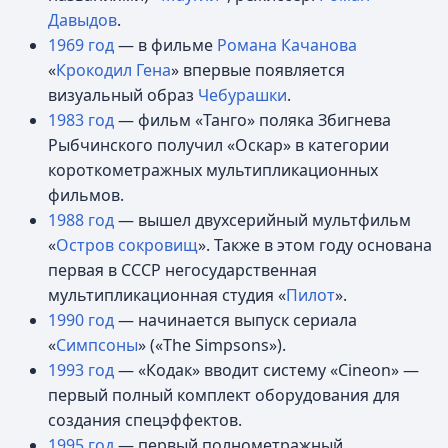
Давыдов
.
1969 год
— в фильме
Романа Качанова
«
Крокодил Гена
» впервые появляется
визуальный образ
Чебурашки
.
1983 год
— фильм «Танго» поляка Збигнева
Рыбчинского получил «Оскар» в категории
короткометражных мультипликационных
фильмов.
1988 год
— вышел двухсерийный мультфильм
«
Остров сокровищ
». Также в этом году основана
первая в СССР негосударственная
мультипликационная студия «
Пилот
».
1990 год
— начинается выпуск сериала
«
Симпсоны
» («Тhe Simpsons»).
1993 год
— «Кодак» вводит систему «Сineon» —
первый полный комплект оборудования для
создания спецэффектов.
1995 год
— первый полнометражный