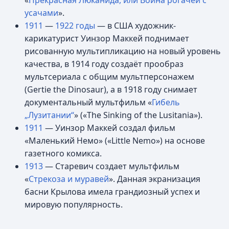
«
Прекрасная Люканида, или Война рогачей с
усачами
».
1911
—
1922 годы
— в США художник-
карикатурист Уинзор Маккей поднимает
рисованную мультипликацию на новый уровень
качества, в 1914 году создаёт прообраз
мультсериала с общим мультперсонажем
(Gertie the Dinosaur), а в 1918 году снимает
документальный мультфильм «
Гибель
„Лузитании“
» («The Sinking of the Lusitania»).
1911
— Уинзор Маккей создал фильм
«Маленький Немо» («Little Nemo») на основе
газетного комикса.
1913
— Старевич создает мультфильм
«
Стрекоза и муравей
». Данная экранизация
басни Крылова имела грандиозный успех и
мировую популярность.