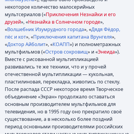
некоторое количество малосерийных
мультсериалов («
Приключения Незнайки и его
друзей
», «
Незнайка в Солнечном городе
»,
«
Волшебник Изумрудного города
», «
Дядя Фёдор,
пёс и кот
», «
Приключения капитана Врунгеля
»,
«
Доктор Айболит
», «
КОАПП
») и полнометражных
мультфильмов («
Остров сокровищ
» и «
Энеида
»).
Вместе с рисованной мультипликацией
развивались те же техники, что и у прочей
отечественной мультипликации — кукольная,
пластилиновая, перекладка, живопись по стеклу.
После распада СССР некоторое время Творческое
объединение «Экран» продолжало оставаться
основным производителем мультфильмов для
телевидения, но в 1995 году оно прекратило своё
существование, а в несколько более поздний
период основными производителями российских
мультсериалов стали частные мультипликационные