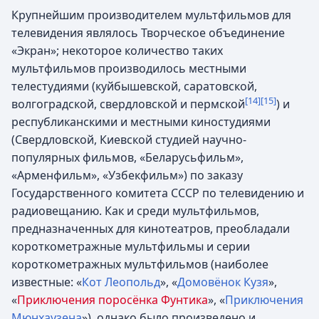
Крупнейшим производителем мультфильмов для
телевидения являлось Творческое объединение
«Экран»; некоторое количество таких
мультфильмов производилось местными
телестудиями (куйбышевской, саратовской,
[14]
[15]
волгоградской, свердловской и пермской
) и
республиканскими и местными киностудиями
(Свердловской, Киевской студией научно-
популярных фильмов, «Беларусьфильм»,
«Арменфильм», «Узбекфильм») по заказу
Государственного комитета СССР по телевидению и
радиовещанию. Как и среди мультфильмов,
предназначенных для кинотеатров, преобладали
короткометражные мультфильмы и серии
короткометражных мультфильмов (наиболее
известные: «
Кот Леопольд
», «
Домовёнок Кузя
»,
«
Приключения поросёнка Фунтика
», «
Приключения
Мюнхаузена
»), однако было произведено и