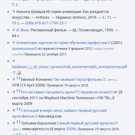
Т. 1.
↑
Никита Кравцов
История анимации: Как рождается
искусство. — ArtHuss. — Украина: ArtHuss, 2019. — С. 11. —
11 с. —
ISBN 978-617-7799-25-1
↑
И. Вано
.
Рисованный фильм. —
М.
: Госкиноиздат, 1950. —
84 с.
↑
Аниматоры: краткая история обучения профессии
(2001).
Архивировано
из первоисточника 9 февраля 2012.
(недоступная
ссылка)
Проверено 22 октября 2011.
↑
balakaev_i_i_dr_slovar_spravochnik_sovremennykh_animatsionny.pdf
.
1
2
↑
Евгений Ксензенко
Так оживают мультфильмы
.
(англ.)
НТВ (13 April 2009).
Проверено 19 августа 2018.
1
2
↑
Кто заставил танцевать кукол?
Архивная копия
от 28
сентября 2011 на Wayback Machine Телеканал «100 ТВ», 6
марта 2009
1
2
↑
Сенсация в мире кино: найден первый русский
мультфильм
Киновед.ком
1
2
↑
Татьяна Кириллина
Самый первый русский мультик
. www.vppress.ru (6 марта
2009
).
(рус.)
Проверено 19 августа 2018.
1
2