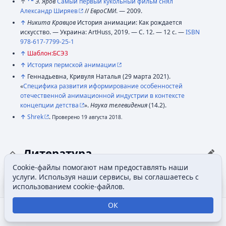
↑
Э. Яров
Самый первый кукольный фильм снял
Александр Ширяев
//
ЕвроСМИ
. — 2009.
↑
Никита Кравцов
История анимации: Как рождается
искусство. — Украина: ArtHuss, 2019. — С. 12. — 12 с. —
ISBN
978-617-7799-25-1
↑
Шаблон:БСЭ3
↑
История пермской анимации
↑
Геннадьевна, Кривуля Наталья (29 мартa 2021).
«
Специфика развития иформирование особенностей
отечественной анимационной индустрии в контексте
концепции детства
».
Наука телевидения
(14.2).
↑
Shrek
.
Проверено 19 августа 2018.
Литература
Cookie-файлы помогают нам предоставлять наши
↑ Показывать компактно
Содержание
Допол
услуги. Используя наши сервисы, вы соглашаетесь с
Просмотры
associated
2009
).
Архивировано
использованием cookie-файлов.
Асенин С. В.
из первоисточника
Волшебники экрана:
ОК
19 октября 2012.
Восьмое искусство.
Открыть поиск
Открыть меню
Отк
Проверено 24 июля 2012.
Своеобразие синтеза