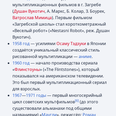
мультипликационных фильмов в г. Загребе
(
Душан Вукотич
, А. Маркс, Б. Колар, З. Боурек,
Ватрослав Мимица
). Первым фильмом
«Загребской школы» стал короткометражный
«Веселый робот» («Nestasni Robot», реж. Душан
Вукотич).
1958 год
— усилиями
Осаму Тэдзуки
в Японии
создаётся уникальный классический стиль
рисованной мультипликации —
аниме
.
1960 год
— начало производства сериала
«
Флинстоуны
» («The Flintstones»), который
показывался на американском телевидении.
Это был первый мультипликационный сериал
для взрослых.
1967
—
1971 годы
— первый многосерийный
[6]
цикл советских мультфильмов
(до этого
существовали альманахи под общими
названиями) «
Маугли
», режиссёр:
Роман