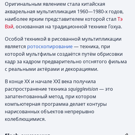
Оригинальным явлением стала китайская
акварельная мультипликация 1960—1980-х годов,
наиболее ярким представителем которой стал
Тэ
Вэй
, основанная на традиционной технике Гохуа.
Особой техникой в рисованной мультипликации
является
ротоскопирование
— техника, при
которой мультфильм создаётся путём обрисовки
кадр за кадром предварительно отснятого фильма
с реальными актёрами и декорациями.
В конце XX и начале XXI века получила
распространение техника
squigglevision
— это
запатентованный метод, при котором
компьютерная программа делает контуры
нарисованных объектов непрерывно
колеблющимися.