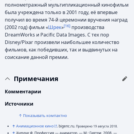
полнометражный мультипликационный кинофильм
была учреждена только в 2001 году, её впервые
получил во время 74-й церемонии вручения наград
[16]
(2002 год) фильм «
Шрек
»
производства
DreamWorks и Pacific Data Images. С тех пор
Disney/Pixar произвели наибольшее количество
фильмов, как победивших, так и выдвинутых на
соискание данной премии.
Примечания
Комментарии
Источники
↑ Показывать компактно
↑
Анимационное кино
. bigenc.ru.
Проверено 19 августа 2018.
↑
Хитрук Ф.
Профессия — аниматор. —
М.
: Гаятри, 2008. —