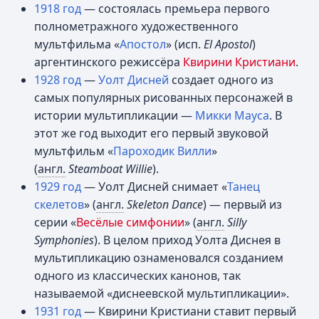
1918 год
— состоялась премьера первого
полнометражного художественного
мультфильма «
Апостол
» (исп.
Еl Apostol
)
аргентинского режиссёра
Квирини Кристиани
.
1928 год
—
Уолт Дисней
создает одного из
самых популярных рисованных персонажей в
истории мультипликации —
Микки Мауса
. В
этот же год выходит его первый звуковой
мультфильм «
Пароходик Вилли
»
(
англ.
Steamboat Willie
).
1929 год
— Уолт Дисней снимает «
Танец
скелетов
» (
англ.
Skeleton Danсе
) — первый из
серии «
Весёлые симфонии
» (
англ.
Silly
Symphonies
). В целом приход Уолта Диснея в
мультипликацию ознаменовался созданием
одного из классических канонов, так
называемой «диснеевской мультипликации».
1931 год
— Квирини Кристиани ставит первый