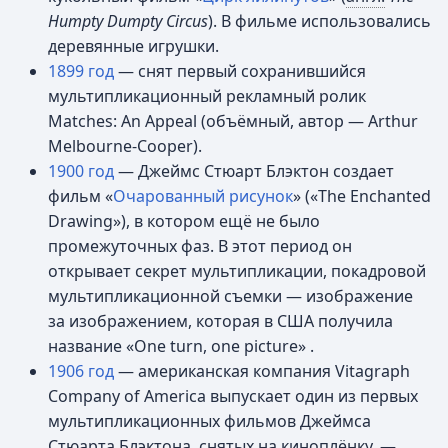
Humpty Dumpty Circus
). В фильме использовались
деревянные игрушки.
1899 год
— снят первый сохранившийся
мультипликационный рекламный ролик
Matches: An Appeal (объёмный, автор — Arthur
Melbourne-Cooper).
1900 год
— Джеймс Стюарт Блэктон создает
фильм «
Очарованный рисунок
» («The Enchanted
Drawing»), в котором ещё не было
промежуточных фаз. В этот период он
открывает секрет мультипликации, покадровой
мультипликационной съемки — изображение
за изображением, которая в США получила
название «One turn, one picture» .
1906 год
— американская компания Vitagraph
Company of America выпускает один из первых
мультипликационных фильмов Джеймса
Стюарта Блэктона, снятых на киноплёнку, —