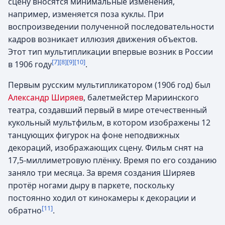
сцену вносятся минимальные изменения,
например, изменяется поза куклы. При
воспроизведении полученной последовательности
кадров возникает иллюзия движения объектов.
Этот тип мультипликации впервые возник в России
[7]
[8]
[9]
[10]
в 1906 году
.
Первым русским мультипликатором (1906 год) был
Александр Ширяев
, балетмейстер Мариинского
театра, создавший первый в мире отечественный
кукольный мультфильм, в котором изображены 12
танцующих фигурок на фоне неподвижных
декораций, изображающих сцену. Фильм снят на
17,5-миллиметровую плёнку. Время по его созданию
заняло три месяца. За время создания Ширяев
протёр ногами дыру в паркете, поскольку
постоянно ходил от кинокамеры к декорации и
[11]
обратно
.