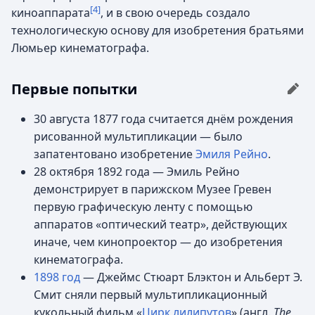
[4]
киноаппарата
, и в свою очередь создало
технологическую основу для изобретения братьями
Люмьер кинематографа.
Первые попытки
30 августа 1877 года считается днём рождения
рисованной мультипликации — было
запатентовано изобретение
Эмиля Рейно
.
28 октября 1892 года — Эмиль Рейно
демонстрирует в парижском Музее Гревен
первую графическую ленту с помощью
аппаратов «оптический театр», действующих
иначе, чем кинопроектор — до изобретения
кинематографа.
1898 год
— Джеймс Стюарт Блэктон и Альберт Э.
Смит сняли первый мультипликационный
кукольный фильм «
Цирк лилипутов
» (
англ.
The