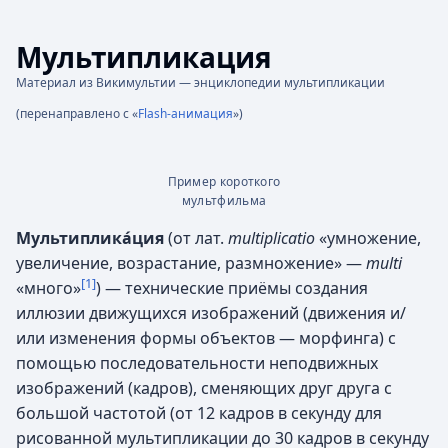
Мультипликация
Материал из Викимультии — энциклопедии мультипликации
(перенаправлено с «
Flash-анимация
»)
Пример короткого
мультфильма
Мультиплика́ция
(от лат.
multiplicatio
«умножение,
увеличение, возрастание, размножение» —
multi
[1]
«много»
) — технические приёмы создания
иллюзии движущихся изображений (движения и/
или изменения формы объектов — морфинга) с
помощью последовательности неподвижных
изображений (кадров), сменяющих друг друга с
большой частотой (от 12 кадров в секунду для
рисованной мультипликации до 30 кадров в секунду