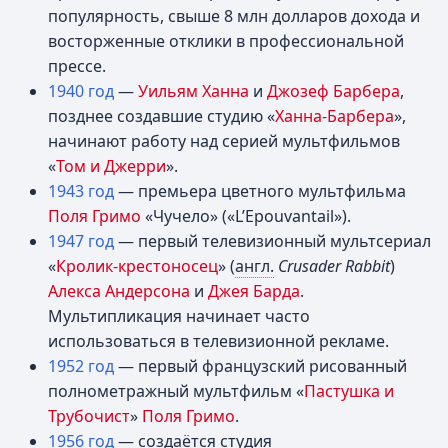
популярность, свыше 8 млн долларов дохода и
восторженные отклики в профессиональной
прессе.
1940 год
—
Уильям Ханна
и
Джозеф Барбера
,
позднее создавшие студию «
Ханна-Барбера
»,
начинают работу над серией мультфильмов
«
Том и Джерри
».
1943 год
— премьера цветного мультфильма
Поля Гримо
«Чучело» («L’Epouvantail»).
1947 год
— первый телевизионный мультсериал
«
Кролик-крестоносец
» (
англ.
Crusader Rabbit
)
Алекса Андерсона
и
Джея Барда
.
Мультипликация начинает часто
использоваться в телевизионной рекламе.
1952 год
— первый французский рисованный
полнометражный мультфильм «
Пастушка и
Трубочист
»
Поля Гримо
.
1956 год
— создаётся студия