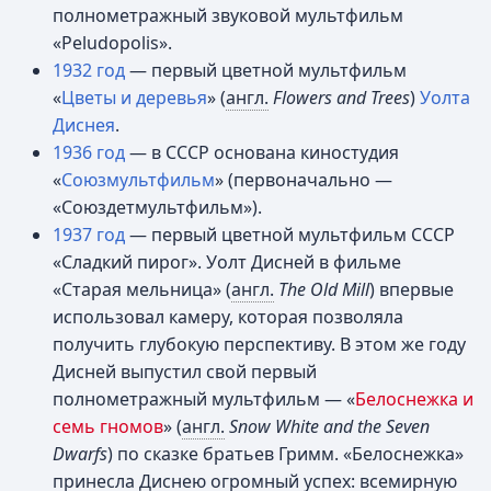
полнометражный звуковой мультфильм
«Рeludopolis».
1932 год
— первый цветной мультфильм
«
Цветы и деревья
» (
англ.
Flowers and Trees
)
Уолта
Диснея
.
1936 год
— в СССР основана киностудия
«
Союзмультфильм
» (первоначально —
«Союздетмультфильм»).
1937 год
— первый цветной мультфильм СССР
«Сладкий пирог». Уолт Дисней в фильме
«Старая мельница» (
англ.
Тhe Old Mill
) впервые
использовал камеру, которая позволяла
получить глубокую перспективу. В этом же году
Дисней выпустил свой первый
полнометражный мультфильм — «
Белоснежка и
семь гномов
» (
англ.
Snow White and the Seven
Dwarfs
) по сказке братьев Гримм. «Белоснежка»
принесла Диснею огромный успех: всемирную