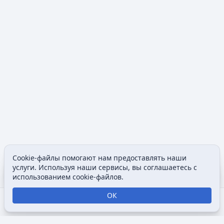
Cookie-файлы помогают нам предоставлять наши
Содержание
Допол
услуги. Используя наши сервисы, вы соглашаетесь с
Просмотры
associated
использованием cookie-файлов.
ОК
Открыть поиск
Открыть меню
Отк