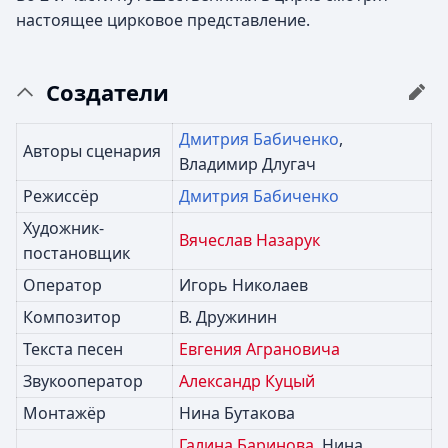
настоящее цирковое представление.
Создатели
Дмитрия Бабиченко
,
Авторы сценария
Владимир Длугач
Режиссёр
Дмитрия Бабиченко
Художник-
Вячеслав Назарук
постановщик
Оператор
Игорь Николаев
Композитор
В. Дружинин
Текста песен
Евгения Аграновича
Звукооператор
Александр Куцый
Монтажёр
Нина Бутакова
Галина Баринова
, Нина