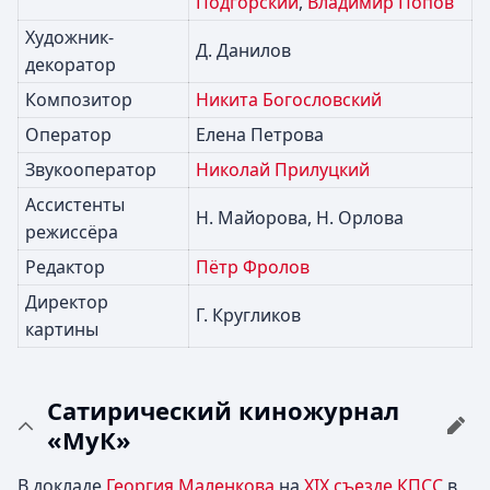
Подгорский
,
Владимир Попов
Художник-
Д. Данилов
декоратор
Композитор
Никита Богословский
Оператор
Елена Петрова
Звукооператор
Николай Прилуцкий
Ассистенты
Н. Майорова, Н. Орлова
режиссёра
Редактор
Пётр Фролов
Директор
Г. Кругликов
картины
Сатирический киножурнал
«МуК»
В докладе
Георгия Маленкова
на
XIX съезде
КПСС
в