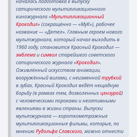
началась подготовка к выпуску
сатирического мультипликационного
киножурнала «
Мультипликационный
Крокодил
» (сокращённо — «МуК»), рабочее
название — «Дятел».
Главным героем нового
мультжурнала, который начал выходить в
1960 году, становится Красный Крокодил —
эмблема
и
символ
старейшего советского
сатирического журнала «
Крокодил
».
Оживлённый искусством анимации,
вооружённый вилами, с неизменной
трубкой
в зубах, Красный Крокодил ведёт нещадную
борьбу (в рамках тем, дозволенных
цензурой
)
с человеческими пороками и негативными
явлениями в жизни страны.
Выпуски
мультжурнала — короткометражные
мультипликационные фильмы, которые, по
мнению
Рудольфа Славского
, можно отнести