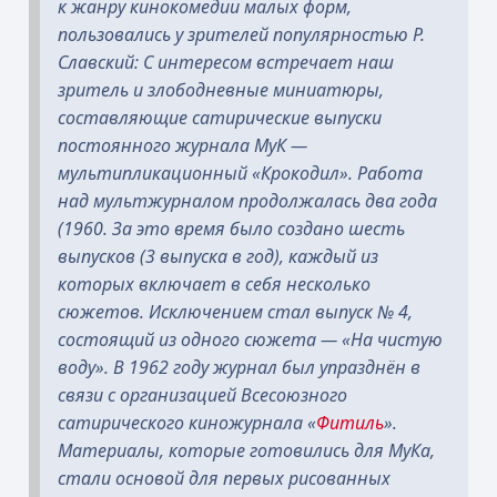
к жанру кинокомедии малых форм,
пользовались у зрителей популярностью Р.
Славский: С интересом встречает наш
зритель и злободневные миниатюры,
составляющие сатирические выпуски
постоянного журнала МуК —
мультипликационный «Крокодил». Работа
над мультжурналом продолжалась два года
(1960. За это время было создано шесть
выпусков (3 выпуска в год), каждый из
которых включает в себя несколько
сюжетов. Исключением стал выпуск № 4,
состоящий из одного сюжета — «На чистую
воду».
В 1962 году журнал был упразднён в
связи с организацией Всесоюзного
сатирического киножурнала «
Фитиль
».
Материалы, которые готовились для МуКа,
стали основой для первых рисованных