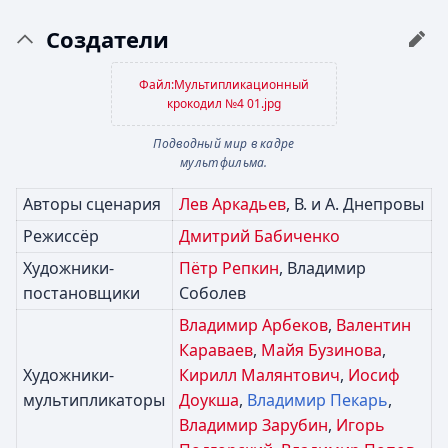
Создатели
Файл:Мультипликационный
крокодил №4 01.jpg
Подводный мир в кадре
мультфильма.
Авторы сценария
Лев Аркадьев
, В. и А. Днепровы
Режиссёр
Дмитрий Бабиченко
Художники-
Пётр Репкин
, Владимир
постановщики
Соболев
Владимир Арбеков
,
Валентин
Караваев
,
Майя Бузинова
,
Художники-
Кирилл Малянтович
,
Иосиф
мультипликаторы
Доукша
,
Владимир Пекарь
,
Владимир Зарубин
,
Игорь