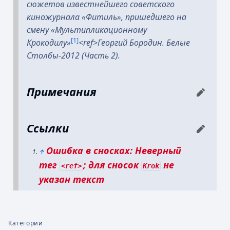
сюжетов известнейшего советского
киножурнала «Фитиль», пришедшего на
смену «Мультипликационному
[1]
Крокодилу»
<ref>
Георгий Бородин.
Белые
Столбы-2012 (Часть 2).
Примечания
Ссылки
Ошибка в сносках: Неверный
↑
тег
; для сносок
не
<ref>
Krok
указан текст
Категории