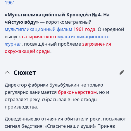
1961
«Мультипликацио́нный Крокоди́л № 4. На
чи́стую во́ду»
— короткометражный
мультипликационный фильм
1961 года
. Очередной
выпуск
сатирического
мультипликационного
журнал
, посвящённый проблеме
загрязнения
окружающей среды
.
Сюжет
Директор фабрики Бульбу́лькин не только
регулярно занимается
браконьерством
, но и
отравляет реку, сбрасывая в неё отходы
производства.
Доведённые до отчаяния обитатели реки, посылают
сигнал бедствия: «Спасите наши души!» Приняв