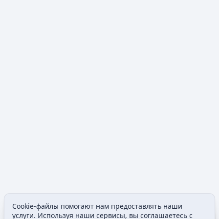
Cookie-файлы помогают нам предоставлять наши
Допол
услуги. Используя наши сервисы, вы соглашаетесь с
Просмотры
associated