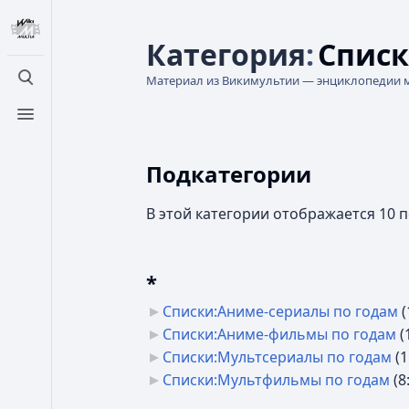
Категория
:
Спис
Материал из Викимультии — энциклопедии 
Открыть поиск
Открыть меню
Подкатегории
В этой категории отображается 10 
*
Списки:Аниме-сериалы по годам
‎
(
Списки:Аниме-фильмы по годам
‎
(
Списки:Мультсериалы по годам
‎
(1
Списки:Мультфильмы по годам
‎
(8