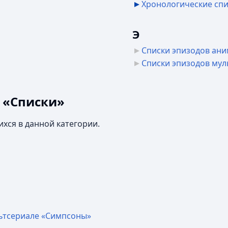
Хронологические сп
Э
Списки эпизодов ан
Списки эпизодов мул
 «Списки»
ихся в данной категории.
льтсериале «Симпсоны»