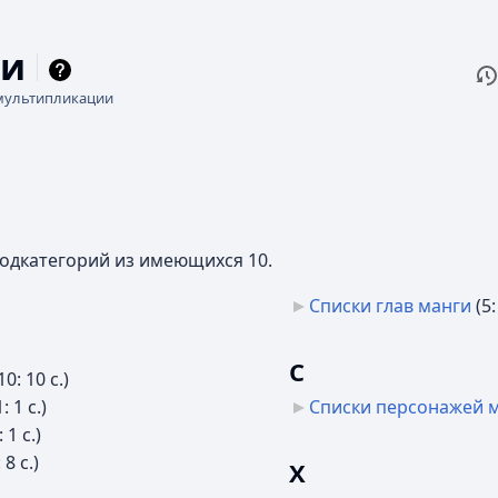
ки
П
Чи
мультипликации
подкатегорий из имеющихся 10.
Списки глав манги
‎
(5:
С
10: 10 с.)
1: 1 с.)
Списки персонажей 
: 1 с.)
: 8 с.)
Х