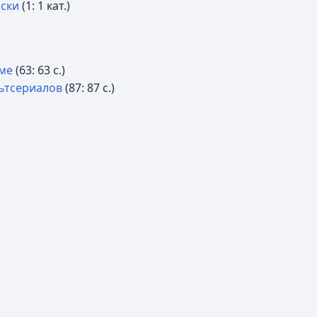
иски
‎
(1: 1 кат.)
име
‎
(63: 63 с.)
ьтсериалов
‎
(87: 87 с.)