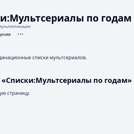
и:Мультсериалы по годам
мультипликации
Дополнительные действия
d-pages
я
дение
рдинационные списки мультсериалов.
 «Списки:Мультсериалы по годам»
ую страницу.