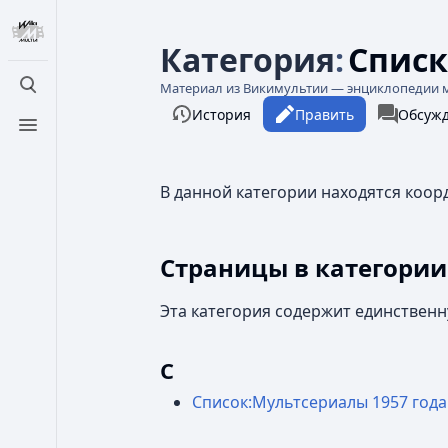
Категория
:
Списк
Материал из Викимультии — энциклопедии 
Открыть поиск
Просмотры
associate
Читать
История
Править
Категори
Обсуж
Открыть меню
В данной категории находятся коо
Страницы в категории
Эта категория содержит единственн
С
Список:Мультсериалы 1957 года