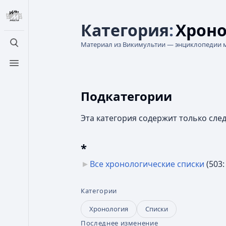
Категория
:
Хроно
Материал из Викимультии — энциклопедии 
Открыть поиск
Открыть меню
Подкатегории
Эта категория содержит только сл
*
Все хронологические списки
‎
(503:
Категории
Хронология
Списки
Последнее изменение