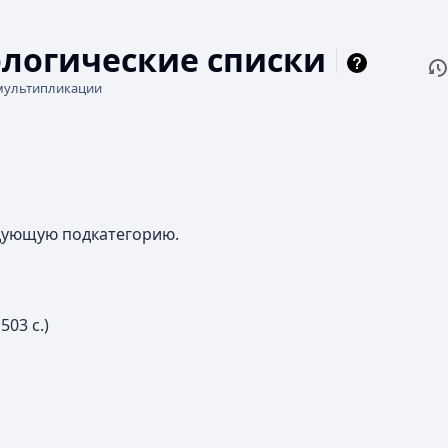
логические списки
П
Чи
мультипликации
едующую подкатегорию.
 503 с.)