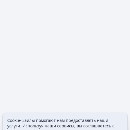
Cookie-файлы помогают нам предоставлять наши
Допол
услуги. Используя наши сервисы, вы соглашаетесь с
Просмотры
associated