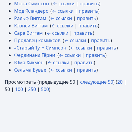
Мона Симпсон
‎
(
← ссылки
|
править
)
Мод Фландерс
‎
(
← ссылки
|
править
)
Ральф Виггам
‎
(
← ссылки
|
править
)
Клэнси Виггам
‎
(
← ссылки
|
править
)
Сара Виггам
‎
(
← ссылки
|
править
)
Продавец комиксов
‎
(
← ссылки
|
править
)
«Старый Тут» Симпсон
‎
(
← ссылки
|
править
)
Фердинанд Гёрни
‎
(
← ссылки
|
править
)
Юма Хикмен
‎
(
← ссылки
|
править
)
Сельма Бувье
‎
(
← ссылки
|
править
)
Просмотреть (
предыдущие 50
|
следующие 50
) (
20
|
50
|
100
|
250
|
500
)