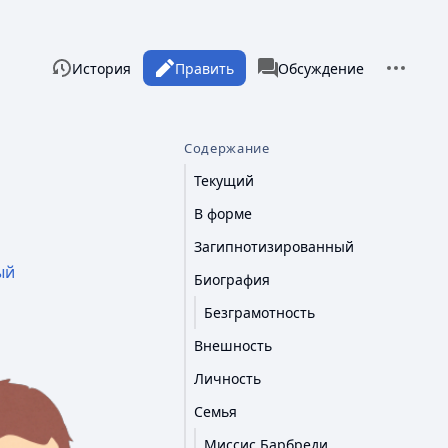
Дополни
Просмотры
associated-pages
Читать
История
Править
Статья
Обсуждение
Содержание
Текущий
В форме
Загипнотизированный
ый
Биография
Безграмотность
Внешность
Личность
Семья
Миссис Барбреди