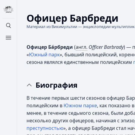
Офицер Барбреди
Материал из Викимультии — энциклопедии мультипли
Открыть поиск
Открыть меню
Офицер Ба́рбреди
(
англ.
Officer Barbrady
) — 
«
Южный парк
», бывший полицейский, корен
сезона являлся единственным полицейским
Биография
В течение первых шести сезонов офицер Ба
полицейским в
Южном парке
, как показано в
менее, в течение седьмого сезона, были до
несколько других офицеров, начиная с эпизо
преступностью
», а офицер Барбреди стал на