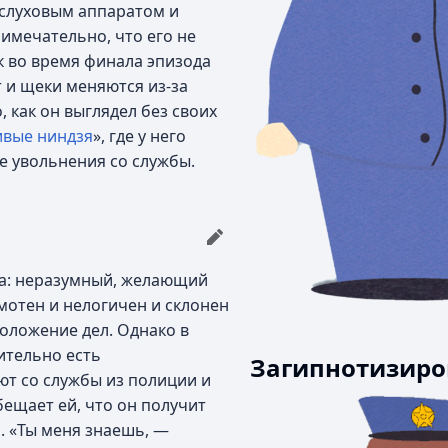
 слуховым аппаратом и
имечательно, что его не
к во время финала эпизода
от и щеки меняются из-за
 как он выглядел без своих
вые ниндзя
», где у него
е увольнения со службы.
ка: неразумный, желающий
амотен и нелогичен и склонен
оложение дел. Однако в
вительно есть
Загипнотизир
ют со службы из полиции и
бещает ей, что он получит
о. «Ты меня знаешь, —