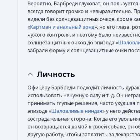
Вероятно, Барбреди глуховат; он пользуется
всегда говорит громко и невыразительно. Пр
видели без солнцезащитных очков, кроме ка
«
Картман и анальный зонд
», но его глаза, р
чужого контроля, и поэтому было неизвестно,
солнцезащитных очков до эпизода «
Шаловли
забрали форму и солнцезащитные очки посл
Личность
Офицеру Барбреди подходит личность дура
использовать ненужную силу и т. д. Он негр
принимать глупые решения, часто ухудшая п
эпизоде «
Шаловливые ниндзя
» у него дейст
сострадательная сторона. Когда его увольня
он возвращается домой к своей собаке, он о
другую работу, чтобы заплатить за лекарств