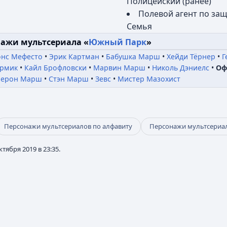
Полицейский (ранее)
Полевой агент по за
Семья
ажи мультсериала «
Южный Парк
»
онс Мефесто
Эрик Картман
Бабушка Марш
Хейди Тёрнер
Г
ормик
Кайл Брофловски
Марвин Марш
Николь Дэниелс
Оф
ерон Марш
Стэн Марш
Зевс
Мистер Мазохист
Персонажи мультсериалов по алфавиту
Персонажи мультсериа
тября 2019 в 23:35.