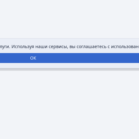
уги. Используя наши сервисы, вы соглашаетесь с использован
ОК
нтернет-энциклопедия, посвященная анимации,
ровать информацию о мультфильмах,
занимающихся анимацией. Основная цель
уп к разнообразным и подробным данным об