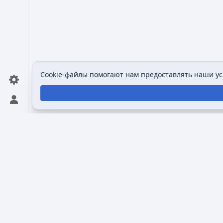
Cookie-файлы помогают нам предоставлять наши усл
Открыть персональное меню
Викимультия (
англ.
Wikimultia
) — общедоступная и
созданная для того, чтобы собрать и систематизи
анимационных сериалах, персонажах и студиях, 
Викимультии — предоставить пользователям дост