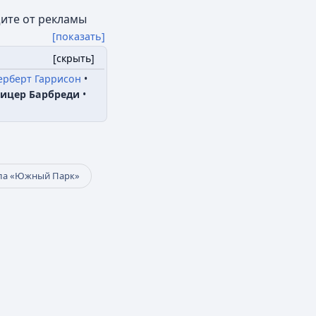
щите от рекламы
[показать]
[
скрыть
]
ерберт Гаррисон
ицер Барбреди
ла «Южный Парк»