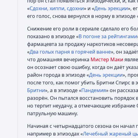
пор он стал появляться эпизодически, и, как
«
Сдохни, хиппи, сдохни
» и «
День эрекции
», е
его голос, снова вернулся в норму в эпизоде 
Снижение его роли в сериале сделало его бо
показано в эпизоде «
В погоне за рейтингами
фармацевта за продажу наркотиков несовер
«
Два голых парня в горячей ванне
», он зада
что домашняя вечеринка
Мистер Маки
являе
он осознает свою ошибку, когда он даёт ука
район города в эпизоде «
День эрекции
», пр
после того, как помог убить Бритни Спирс в 
Бритни
», а в эпизоде «
Пандемия
» он рассказ
разорён. Он пытался восстановить порядок в
но терпит неудачу, а отмечающие избрание
патрульную машину.
Начиная с четырнадцатого сезона он начал 
например в эпизодах «
Лечебный жареный ц