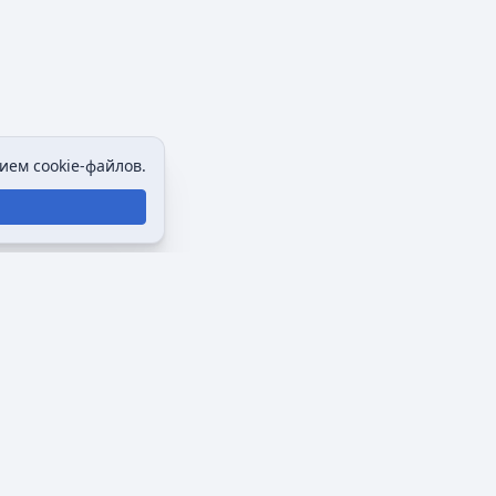
ием cookie-файлов.
Политика конфиденциальности
Описание Викимультии
Отказ от ответственности