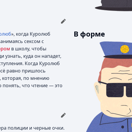
В форме
олюб
», когда Куролюб
занимаясь сексом с
эром
в школу, чтобы
 узнать, куда он нападет,
ступления. Когда Куролюб
 всё равно пришлось
, которая, по мнению
о понять, что чтение — это
ра полиции и черные очки.