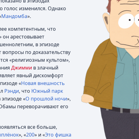
 показано в эпизодах
го голос изменился. Однако
«
Мандомба
».
лее компетентным, что
» он арестовывает
шеннолетним, в эпизоде
ёт вопросы по доказательству
тся «религиозным культом»,
зания
Джимми
в злачный
оявляет явный дискомфорт
эпизоде «
Новая внешность
ал
Рэнди
, что
Южный парк
 эпизоде «
О прошлой ночи
»,
 Обамы переворачивают его
появляться все больше,
ыплёнок
», «
200
» и «
Это фишка