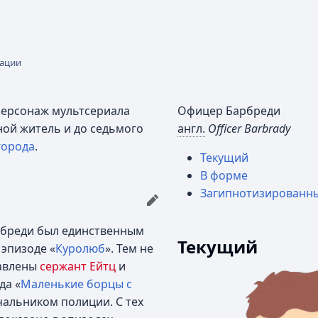
кации
персонаж мультсериала
Офицер Барбреди
ной житель и до седьмого
англ.
Officer Barbrady
города
.
Текущий
В форме
Загипнотизированн
рбреди был единственным
Текущий
 эпизоде «
Куролюб
». Тем не
бавлены
сержант Ейтц
и
да «
Маленькие борцы с
чальником полиции. С тех