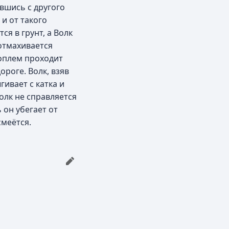
авшись с другого
 и от такого
ся в грунт, а Волк
 отмахивается
 воплем проходит
ороге. Волк, взяв
ивает с катка и
Волк не справляется
 он убегает от
смеётся.