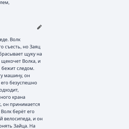
шлем,
еде. Волк
о съесть, но Заяц
тбрасывает щуку на
, щекочет Волка, и
, бежит следом.
у машину, он
я его безуспешно
одходит,
много крана
х, он принимается
 Волк берёт его
й велосипеда, и он
онять Зайца. На