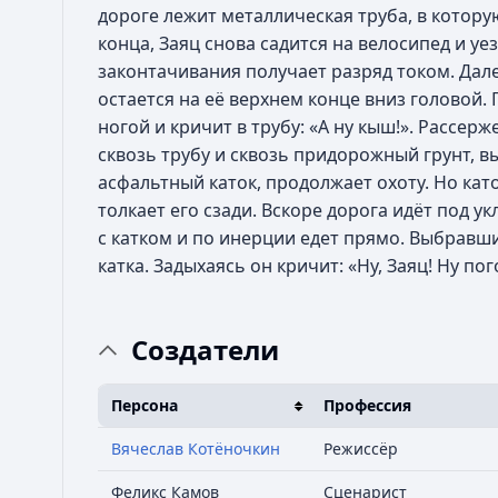
дороге лежит металлическая труба, в которую
конца, Заяц снова садится на велосипед и уез
законтачивания получает разряд током. Далее
остается на её верхнем конце вниз головой.
ногой и кричит в трубу: «А ну кыш!». Рассерж
сквозь трубу и сквозь придорожный грунт, вы
асфальтный каток, продолжает охоту. Но кат
толкает его сзади. Вскоре дорога идёт под ук
с катком и по инерции едет прямо. Выбравши
катка. Задыхаясь он кричит: «Ну, Заяц! Ну пого
Создатели
Персона
Профессия
Вячеслав Котёночкин
Режиссёр
Феликс Камов
Сценарист