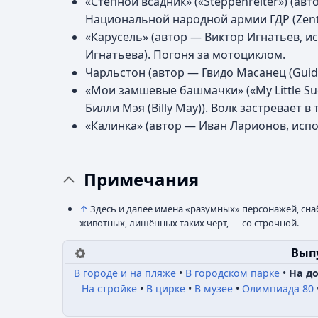
«Степной всадник» («Steppenreiter») (а
Национальной народной армии ГДР (Zentra
«Карусель» (автор — Виктор Игнатьев, 
Игнатьева). Погоня за мотоциклом.
Чарльстон (автор — Гвидо Масанец (Guid
«Мои замшевые башмачки» («My Little Sue
Билли Мэя (Billy May)). Волк застревает в 
«Калинка» (автор — Иван Ларионов, испол
Примечания
↑
Здесь и далее имена «разумных» персонажей, сн
животных, лишённых таких черт, — со строчной.
Вып
В городе и на пляже
В городском парке
На д
На стройке
В цирке
В музее
Олимпиада 80