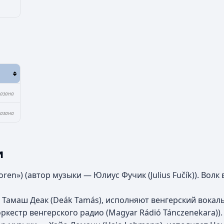
казана
казана
и
oren») (автор музыки — Юлиус Фучик (Julius Fučík)). Волк
 — Тамаш Деак (Deák Tamás), исполняют венгерский вока
кестр венгерского радио (Magyar Rádió Tánczenekara)). 