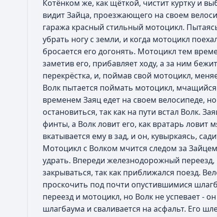
Котёнком же, как щёткой, чистит куртку и вы
видит Зайца, проезжающего на своем велоси
гаража красный стильный мотоцикл. Пытаясь 
убрать ногу с земли, и когда мотоцикл поехал
бросается его догонять. Мотоцикл тем време
заметив его, прибавляет ходу, а за ним бежит
перекрёстка, и, поймав свой мотоцикл, меня
Волк пытается поймать мотоцикл, мчащийся 
временем Заяц едет на своем велосипеде, но
остановиться, так как на пути встал Волк. З
финты, а Волк ловит его, как вратарь ловит м
вкатывается ему в зад, и он, кувыркаясь, сад
Мотоцикл с Волком мчится следом за Зайцем,
удрать. Впереди железнодорожный переезд,
закрываться, так как приближался поезд. Ве
проскочить под почти опустившимися шлагб
переезд и мотоцикл, но Волк не успевает - о
шлагбаума и сваливается на асфальт. Его шл