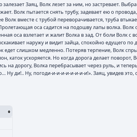
 залезает Заяц, Волк лезет за ним, но застревает. Выбр
жает. Волк пытается снять трубу, задевает ею о провода,
 Волк вместе с трубой переворачивается, труба втыкает
 Пролетающая оса садится на подошву лапы волка. Волк
енная оса взлетает и жалит Волка в зад. От боли Волк с
скакивает наружу и видит зайца, спокойно едущего по д
ок едет слишком медленно. Потеряв терпение, Волк спрыг
лон, каток ускоряется. Но когда дорога делает поворот, 
сь на дорогу, Волка перебрасывает через руль, и теперь
… Ну ди!.. Ну, погоди-и-и-и-и-и-и-и-и!». Заяц, увидев это, 