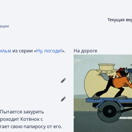
Текущая ве
Просмотр
Читать
кации
ильм
из серии «
Ну, погоди!
».
На дороге
. Пытается закурить
проходит Котёнок с
гает свою папиросу от его.