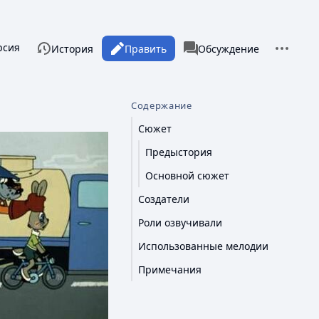
Дополни
рсия
ы
associated-pages
История
Править
Статья
Обсуждение
Содержание
Сюжет
Предыстория
Основной сюжет
Создатели
Роли озвучивали
Использованные мелодии
Примечания