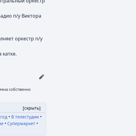
ентральный оркестр
адио п/у Виктора
лняет оркестр п/у
 катке.
мена собственно
[
скрыть
]
год
В телестудии
ве
Супермаркет