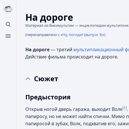
На дороге
Материал из Викимультии — энциклопедии мультипли
Открыть поиск
(перенаправлено с «
Ну, погоди! (выпуск 3)
»)
Открыть меню
На дороге
— третий
мультипликационный ф
Действие фильма происходит на дороге.
Сюжет
Предыстория
[1]
Открыв ногой дверь гаража, выходит Волк
папиросу, но не может найти спички. Мимо 
папиросой в зубах, Волк, подхватив его, зажи