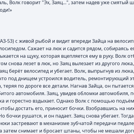
ь, Волк говорит "Эх, Заяц...", затем надев уже смятый 
оди!»
З-53) с живой рыбой и видит впереди Зайца на велосип
елосипедом. Сажает на люк и садится рядом, собираясь ег
тыкается на щуку, которая вцепляется ему в руку. Волк о
ом снова лезет в люк, но Заяц вылезает из другого люка
Заяц берёт велосипед и убегает. Волк, выпрыгнув из люка
что под днищем устроился водитель, ремонтирующий эт
, теряя по дороге все детали. Нагнав Зайца, он пытаетс
битого автомобиля. Заяц, увидев обломки автомобиля, п
ка и горестно вздыхает. Однако Волк с помощью подъё
 чтобы достать его, приносит бочки. Взобравшись на ни
 бочки рушатся, и он падает. Заяц снова убегает. Тогда
рюки застревают в механизме зубчатой передачи педале
, а затем снимает и бросает штаны, чтобы не мешали дог