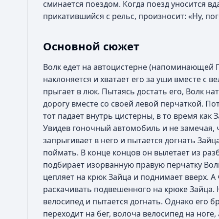
сминается поездом. Когда поезд уносится вдал
прикатившийся с рельс, произносит: «Ну, пог
Основной сюжет
Волк едет на автоцистерне (напоминающей ГА
наклоняется и хватает его за уши вместе с в
прыгает в люк. Пытаясь достать его, Волк на
дорогу вместе со своей левой перчаткой. Пот
тот падает внутрь цистерны, в то время как 
Увидев гоночный автомобиль и не замечая, 
запрыгивает в него и пытается догнать Зайца
поймать. В конце концов он вылетает из раз
подбирает изорванную правую перчатку Вол
цепляет на крюк Зайца и поднимает вверх. А
раскачивать подвешенного на крюке Зайца. Но
велосипед и пытается догнать. Однако его б
переходит на бег, волоча велосипед на ноге