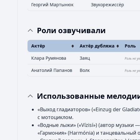
Георгий Мартынюк
Звукорежиссёр
Роли озвучивали
Актёр
Актёр дубляжа
Роль
Клара Румянова
Заяц
Роль не у
Анатолий Папанов
Волк
Роль не у
Использованные мелоди
«Выход гладиаторов» («Einzug der Gladiat
с мотоциклом.
«Водные лыжи» («Vízisí») (автор музыки
«Гармония» (Harmónia) и танцевальный ор