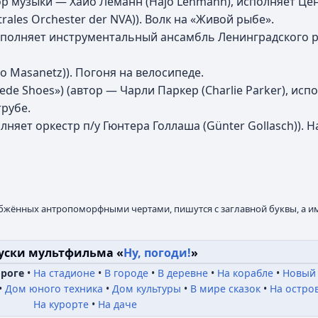
втор музыки — Хайо Леманн (Hajo Lehmann), исполняет Ц
les Orchester der NVA)). Волк на «Живой рыбе».
исполняет инструментальный ансамбль Ленинградского р
o Masanetz)). Погоня на велосипеде.
de Shoes») (автор — Чарли Паркер (Charlie Parker), испо
трубе.
няет оркестр п/у Гюнтера Голлаша (Günter Gollasch)). На
абжённых антропоморфными чертами, пишутся с заглавной буквы, а и
уски мультфильма «
Ну, погоди!
»
ороге
На стадионе
В городе
В деревне
На корабле
Новый 
Дом юного техника
Дом культуры
В мире сказок
На остро
На курорте
На даче