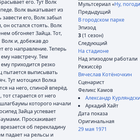
брасывает его. Тут Волк
Мультсериал «
Ну, погоди
педе. Волк выкатывает из
Предыдущий
завести его, Волк забыл
В городском парке
, он остался стоять. Волк
Эпизод
нем обгоняет Зайца. Тот,
3
(1 сезон)
 Волк и, добежав до
Следующий
ет его направление. Теперь
На стадионе
ему навстречу. Тем
Над эпизодом работали
 ему приходится резко
Режиссёр
аяц пытается выписывать
Вячеслав Котёночкин
яч. Тут мотоцикл Волка
Сценарист
ится на него, спиной вперёд.
Феликс Камов
 тот старается от него
Александр Курляндск
 шлагбаумы которого начали
Аркадий Хайт
лосипед Зайца успевает
Дата показа
аумами. Проскакивает
Оригинальная
н врезается об перекладину
29 мая
1971
ем падает на рельсы и