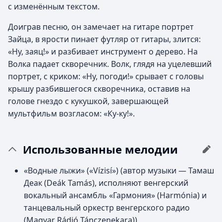
с изменённым текстом.
Доиграв песню, он замечает на гитаре портрет
Зайца, в ярости пинает футляр от гитары, злится:
«Ну, заяц!» и разбивает инструмент о дерево. На
Волка падает скворечник. Волк, глядя на уцелевший
портрет, с криком: «Ну, погоди!» срывает с головы
крышу разбившегося скворечника, оставив на
голове гнездо с кукушкой, завершающей
мультфильм возгласом: «Ку-ку!».
Использованные мелодии
«Водные лыжи» («Vízisí») (автор музыки — Тамаш
Деак (Deák Tamás), исполняют венгерский
вокальный ансамбль «Гармония» (Harmónia) и
танцевальный оркестр венгерского радио
(Magyar Rádió Tánczenekara))