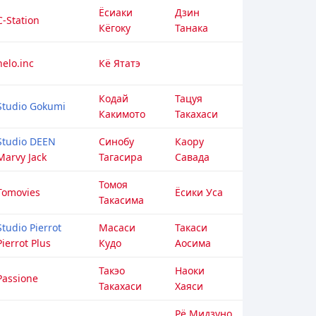
Ёсиаки
Дзин
C-Station
Кёгоку
Танака
helo.inc
Кё Ятатэ
Кодай
Тацуя
Studio Gokumi
Какимото
Такахаси
Studio DEEN
Синобу
Каору
Marvy Jack
Тагасира
Савада
Томоя
Tomovies
Ёсики Уса
Такасима
Studio Pierrot
Масаси
Такаси
Pierrot Plus
Кудо
Аосима
Такэо
Наоки
Passione
Такахаси
Хаяси
Рё Мидзуно