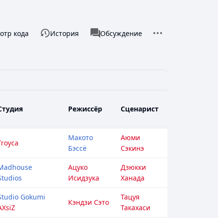
Дополнительные 
тры
associated-pages
отр кода
История
Список
Обсуждение
Студия
Режиссёр
Сценарист
Макото
Аюми
Troyca
Бэссё
Сэкинэ
Madhouse
Ацуко
Дзюкки
Studios
Исидзука
Ханада
Studio Gokumi
Тацуя
Кэндзи Сэто
AXsiZ
Такахаси