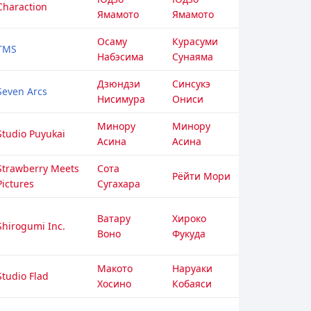
Charaction
Ямамото
Ямамото
Осаму
Курасуми
TMS
Набэсима
Сунаяма
Дзюндзи
Синсукэ
Seven Arcs
Нисимура
Ониси
Минору
Минору
Studio Puyukai
Асина
Асина
Strawberry Meets
Сота
Рёйти Мори
Pictures
Сугахара
Ватару
Хироко
Shirogumi Inc.
Воно
Фукуда
Макото
Наруаки
Studio Flad
Хосино
Кобаяси