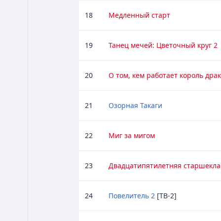
18
Медленный старт
19
Танец мечей: Цветочный круг 2
20
О том, кем работает король дра
21
Озорная Такаги
22
Миг за мигом
23
Двадцатипятилетняя старшекла
24
Повелитель 2
[ТВ-2]