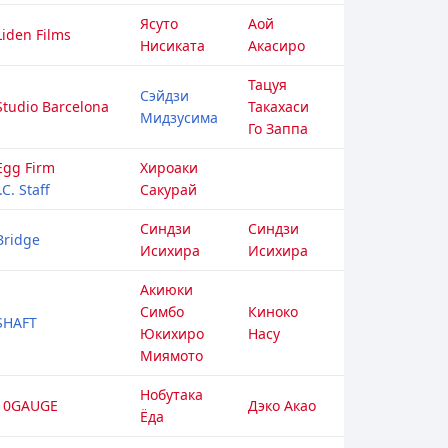
Ясуто
Аой
Liden Films
Нисиката
Акасиро
Тацуя
Сэйдзи
Studio Barcelona
Такахаси
Мидзусима
Го Заппа
Egg Firm
Хироаки
J.C. Staff
Сакурай
Синдзи
Синдзи
Bridge
Исихира
Исихира
Акиюки
Симбо
Киноко
SHAFT
Юкихиро
Насу
Миямото
Нобутака
10GAUGE
Дэко Акао
Ёда