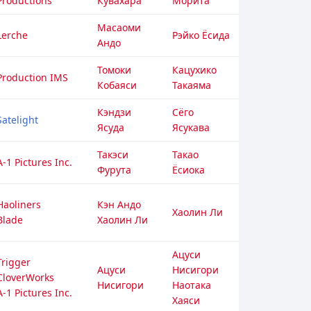
Productions
Кувахара
Морита
Масаоми
Lerche
Рэйко Ёсида
Андо
Томоки
Кацухико
Production IMS
Кобаяси
Такаяма
Кэндзи
Сёго
Satelight
Ясуда
Ясукава
Такэси
Такао
A-1 Pictures Inc.
Фурута
Ёсиока
Haoliners
Кэн Андо
Хаолин Ли
Blade
Хаолин Ли
Ацуси
Trigger
Ацуси
Нисигори
CloverWorks
Нисигори
Наотака
A-1 Pictures Inc.
Хаяси