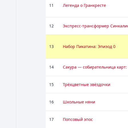
11
Легенда о Гранкресте
12
Экспресс-трансформер Синкали
13
Набор Пикатина: Эпизод 0
14
Сакура — собирательница карт
15
Трёхцветные звёздочки
16
Школьные няни
17
Попсовый эпос