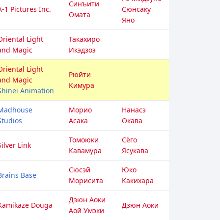
Синъити
A-1 Pictures Inc.
Сюнсаку
Омата
Яно
Oriental Light
Такахиро
and Magic
Икэдзоэ
Oriental Light
Рюйти
and Magic
Кимура
Shinei Animation
Madhouse
Морио
Нанасэ
Studios
Асака
Окава
Томоюки
Сёго
Silver Link
Кавамура
Ясукава
Сюсэй
Юко
Brains Base
Морисита
Какихара
Дзюн Аоки
Kamikaze Douga
Дзюн Аоки
Аой Умэки