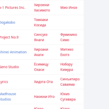
Хироюки
A-1 Pictures Inc.
Мио Иноэ
Хасимото
Томоаки
Dogakobo
Косида
Синсукэ
Фумихико
Project No.9
Янаги
Симо
Хироаки
Митико
Shinei Animation
Акаги
Ёкотэ
Ёсимицу
Нобору
Geno Studio
Охаси
Кимура
Синъитиро
Lyrics
Хидэта Ота
Саваяма
Madhouse
Юкиэ
Наоюки Ито
Studios
Сугавара
Юдзо
Юдзо