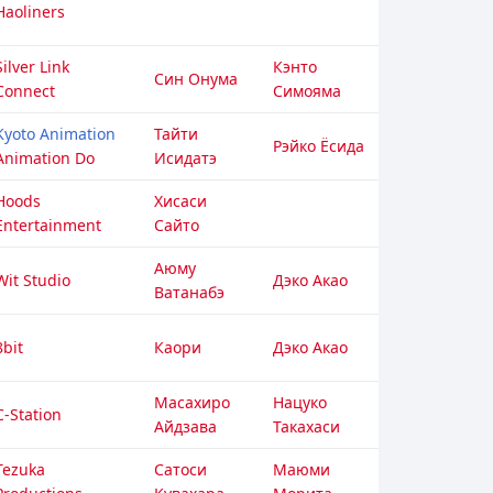
Haoliners
Silver Link
Кэнто
Син Онума
Connect
Симояма
Kyoto Animation
Тайти
Рэйко Ёсида
Animation Do
Исидатэ
Hoods
Хисаси
Entertainment
Сайто
Аюму
Wit Studio
Дэко Акао
Ватанабэ
8bit
Каори
Дэко Акао
Масахиро
Нацуко
C-Station
Айдзава
Такахаси
Tezuka
Сатоси
Маюми