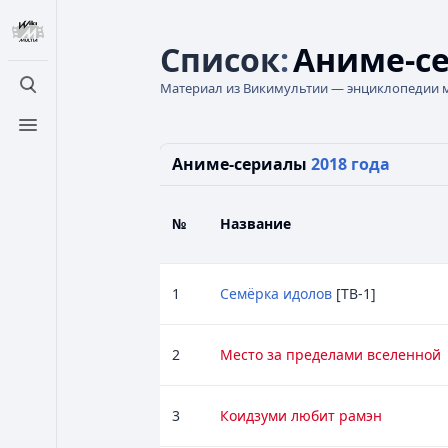
Список
:
Аниме-се
Материал из Викимультии — энциклопедии 
Открыть поиск
Открыть меню
Аниме-сериалы
2018 года
№
Название
1
Семёрка идолов
[ТВ-1]
2
Место за пределами вселенной
3
Коидзуми любит рамэн