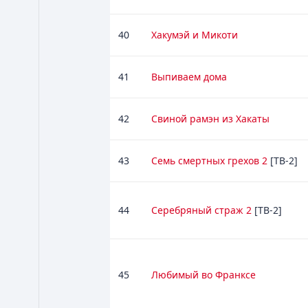
40
Хакумэй и Микоти
41
Выпиваем дома
42
Свиной рамэн из Хакаты
43
Семь смертных грехов 2
[ТВ-2]
44
Серебряный страж 2
[ТВ-2]
45
Любимый во Франксе