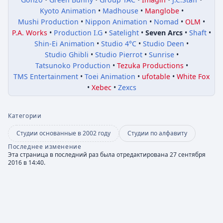
Kyoto Animation
Madhouse
Manglobe
Mushi Production
Nippon Animation
Nomad
OLM
P.A. Works
Production I.G
Satelight
Seven Arcs
Shaft
Shin-Ei Animation
Studio 4°C
Studio Deen
Studio Ghibli
Studio Pierrot
Sunrise
Tatsunoko Production
Tezuka Productions
TMS Entertainment
Toei Animation
ufotable
White Fox
Xebec
Zexcs
Категории
Студии основанные в 2002 году
Студии по алфавиту
Последнее изменение
Эта страница в последний раз была отредактирована 27 сентября
2016 в 14:40.