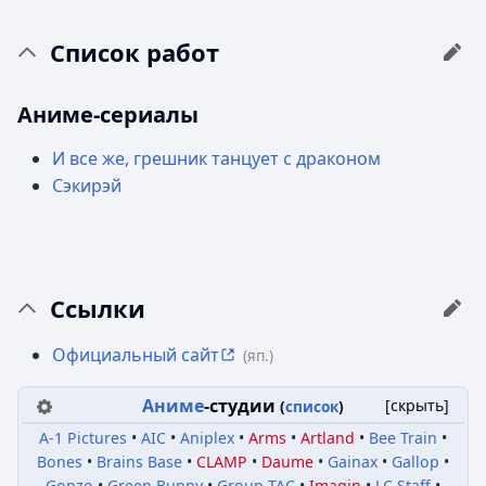
Список работ
Аниме-сериалы
И все же, грешник танцует с драконом
Сэкирэй
Ссылки
Официальный сайт
(яп.)
Аниме
-студии
[
скрыть
]
(
список
)
A-1 Pictures
AIC
Aniplex
Arms
Artland
Bee Train
Bones
Brains Base
CLAMP
Daume
Gainax
Gallop
Gonzo
Green Bunny
Group TAC
Imagin
J.C.Staff