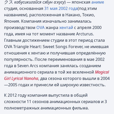
クス
кабусикигайся сэбун а:кусу
)
— японская
аниме
студия, основанная
31 мая
2002 года
(под этим
названием), расположенная в Накано, Токио,
Япония. Компания изначально занималась
производством
OVA
жанра
хентай
с апреля 2000
года, имея на тот момент название Arcturus.
Главным достижением студии в этот период стала
OVA Triangle Heart: Sweet Songs Forever, не имевшая
отношения к хентаю и получившая определённую
популярность. После переименования в мае 2002
года в Seven Arcs компания занялась созданием
анимационного сериала в той же вселенной
Magical
Girl Lyrical Nanoha
, два сезона которого вышли в 2004
—2005 годах и принесли ей широкую известность.
К 2012 году компания выпустила в общей
сложности 11 сезонов анимационных сериалов и 3
полнометражных анимационных фильма.