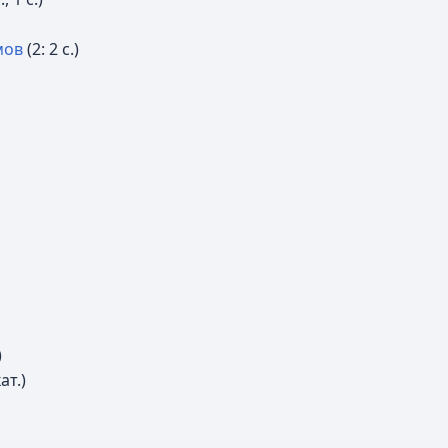
мов
‎
(2: 2 с.)
)
кат.)