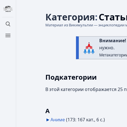
Категория
:
Стать
Материал из Викимультии — энциклопедии 
Открыть поиск
Открыть меню
Внимание!
нужно.
Метакатегории
Подкатегории
В этой категории отображается 25 
А
Аниме
‎
(173: 167 кат., 6 с.)