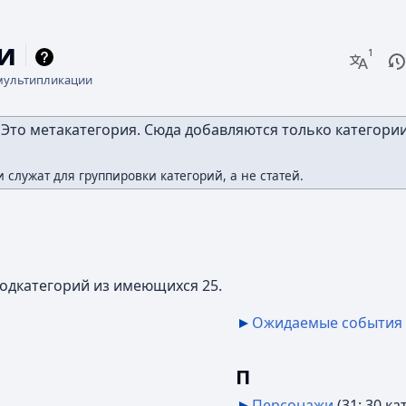
и
П
Чи
Ещё я
мультипликации
Это метакатегория. Сюда добавляются только категории
 служат для группировки категорий, а не статей.
подкатегорий из имеющихся 25.
Ожидаемые события
‎
П
Персонажи
‎
(31: 30 кат.