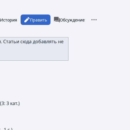
Дополнительные 
росмотры
associated-pages
тать
История
Править
Категория
Обсуждение
зыки
. Статьи сюда добавлять не
(3: 3 кат.)
, 1 с.)