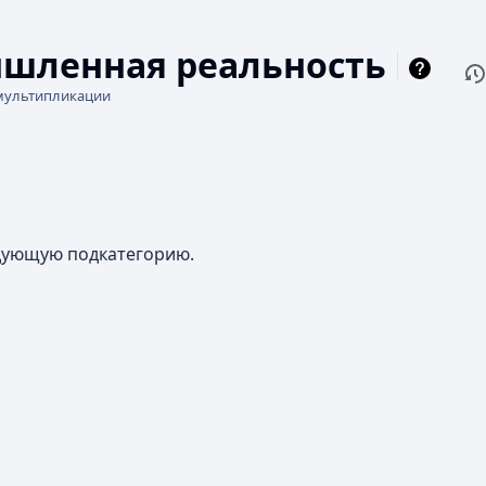
шленная реальность
П
Чи
мультипликации
едующую подкатегорию.