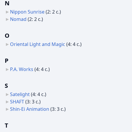
N
Nippon Sunrise
‎
(2: 2 с.)
Nomad
‎
(2: 2 с.)
O
Oriental Light and Magic
‎
(4: 4 с.)
P
P.A. Works
‎
(4: 4 с.)
S
Satelight
‎
(4: 4 с.)
SHAFT
‎
(3: 3 с.)
Shin-Ei Animation
‎
(3: 3 с.)
T