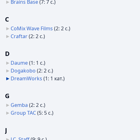
Brains Base
‎
(7: 7 с.)
C
CoMix Wave Films
‎
(2: 2 с.)
Craftar
‎
(2: 2 с.)
D
Daume
‎
(1: 1 с.)
Dogakobo
‎
(2: 2 с.)
DreamWorks
‎
(1: 1 кат.)
G
Gemba
‎
(2: 2 с.)
Group TAC
‎
(5: 5 с.)
J
J.C. Staff
‎
(9: 9 с.)