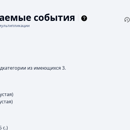
аемые события
П
Чи
мультипликации
одкатегории из имеющихся 3.
устая)
устая)
5 с.)