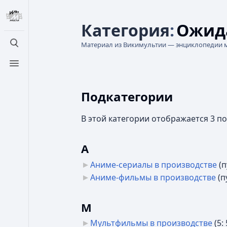
Категория
:
Ожид
Материал из Викимультии — энциклопедии 
Открыть поиск
Открыть меню
Подкатегории
В этой категории отображается 3 п
А
Аниме-сериалы в производстве
‎
(п
Аниме-фильмы в производстве
‎
(п
М
Мультфильмы в производстве
‎
(5: 