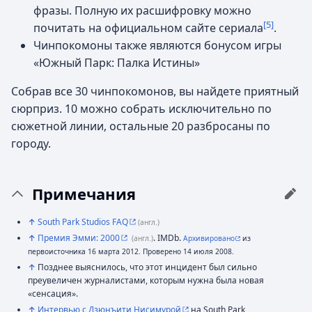
фразы. Полную их расшифровку можно
[5]
почитать на официальном сайте сериала
.
Чинпокомоны также являются бонусом игры
«Южный Парк: Палка Истины»
Собрав все 30 чинпокомонов, вы найдете приятный
сюрприз. 10 можно собрать исключительно по
сюжетной линии, остальные 20 разбросаны по
городу.
Примечания
↑
South Park Studios FAQ
(англ.)
↑
Премия Эмми: 2000
. IMDb.
(англ.)
Архивировано
из
первоисточника 16 марта 2012.
Проверено 14 июля 2008.
↑
Позднее выяснилось, что этот инцидент был сильно
преувеличен журналистами, которым нужна была новая
«сенсация».
↑
Интервью с Дзюнъити Нисимурой
на South Park