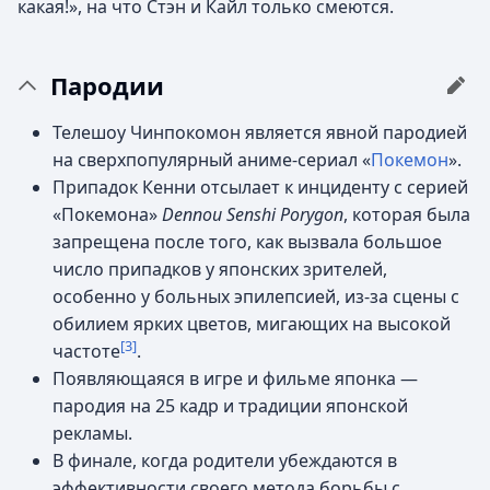
какая!», на что Стэн и Кайл только смеются.
Пародии
Телешоу Чинпокомон является явной пародией
на сверхпопулярный аниме-сериал «
Покемон
».
Припадок Кенни отсылает к инциденту с серией
«Покемона»
Dennou Senshi Porygon
, которая была
запрещена после того, как вызвала большое
число припадков у японских зрителей,
особенно у больных эпилепсией, из-за сцены с
обилием ярких цветов, мигающих на высокой
[3]
частоте
.
Появляющаяся в игре и фильме японка —
пародия на 25 кадр и традиции японской
рекламы.
В финале, когда родители убеждаются в
эффективности своего метода борьбы с