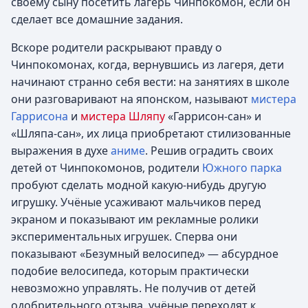
своему сыну посетить лагерь Чинпокомон, если он
сделает все домашние задания.
Вскоре родители раскрывают правду о
Чинпокомонах, когда, вернувшись из лагеря, дети
начинают странно себя вести: на занятиях в школе
они разговаривают на японском, называют
мистера
Гаррисона
и
мистера Шляпу
«Гаррисон-сан» и
«Шляпа-сан», их лица приобретают стилизованные
выражения в духе
аниме
. Решив оградить своих
детей от Чинпокомонов, родители
Южного парка
пробуют сделать модной какую-нибудь другую
игрушку. Учёные усаживают мальчиков перед
экраном и показывают им рекламные ролики
экспериментальных игрушек. Сперва они
показывают «Безумный велосипед» — абсурдное
подобие велосипеда, которым практически
невозможно управлять. Не получив от детей
одобрительного отзыва, учёные переходят к