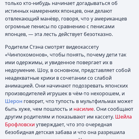
только кто-нибудь начинает догадываться об
истинных намерениях японцев, они делают
отвлекающий манёвр, говоря, что у американцев
огромные пенисы по сравнению с пенисами
японцев, — эта лесть действует безотказно.
Родители Стэна смотрят видеокассету
«Чинпокомонов», чтобы понять, почему дети так
ими одержимы, и увиденное повергает их в
недоумение. Шоу, в основном, представляет собой
неадекватные крики в сочетании со слабой
анимацией. Они начинают подозревать японских
производителей игрушек в чём-то нехорошем, и
Шерон
говорит, что тупость в мультфильмах может
быть хуже, чем пошлость и
насилие
. Они сообщают
другим родителям и показывают им кассету.
Шейла
Брофловски
утверждает, что это очередная
безобидная детская забава и что она разрешила