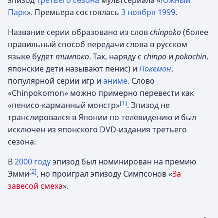
эпизод
третьего сезона
мультсериала «
Южный
Парк
». Премьера состоялась
3 ноября
1999
.
Название серии образовано из слов
chinpoko
(более
правильный способ передачи слова в русском
языке будет
тимпоко
. Так, наряду с
chinpo
и
pokochin
,
японские дети называют пенис) и
Покемон
,
популярной серии игр и
аниме
. Слово
«Chinpokomon» можно примерно перевести как
[1]
«пенисо-карманный монстр»
. Эпизод не
транслировался в Японии по телевидению и был
исключен из японского DVD-издания третьего
сезона.
В
2000 году
эпизод был номинирован на премию
[2]
Эмми
, но проиграл эпизоду Симпсонов «
За
завесой смеха
».