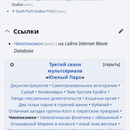
Studios
(англ.)
↑
South Park Studios FAQ
(англ.)
Ссылки
Чинпокомон
на сайте
Internet Movie
(англ.)
Database
Третий сезон
[
скрыть
]
мультсериала
«
Южный Парк
»
Джунгли-Шмунгли
Самопроизвольное возгорание
Суккуб
Яковозавры
Твик против Крэйга
Панда сексуальных домогательств
Кошачья оргия
Два голых парня в горячей ванне
Иубилей
Отличная загадка группы Korn о пиратском призраке
Чинпокомон
Увлекательная фонетика с обезьянкой
Кошмарный Марвин в космосе
Алый знак веселья