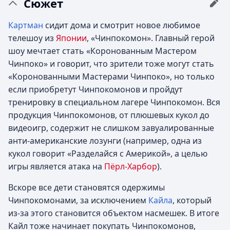
Сюжет
Картман
сидит дома и смотрит новое любимое
телешоу из
Японии
, «Чинпокомон». Главный герой
шоу мечтает стать «Коронованным Мастером
Чинпоко» и говорит, что зрители тоже могут стать
«Коронованными Мастерами Чинпоко», но только
если приобретут Чинпокомонов и пройдут
тренировку в специальном лагере Чинпокомон. Вся
продукция Чинпокомонов, от плюшевых кукол до
видеоигр, содержит не слишком завуалированные
анти-американские лозунги (например, одна из
кукол говорит «Разделайся с Америкой», а целью
игры является атака на
Пёрл-Харбор
).
Вскоре все дети становятся одержимы
Чинпокомонами, за исключением
Кайла
, который
из-за этого становится объектом насмешек. В итоге
Кайл тоже начинает покупать Чинпокомонов,