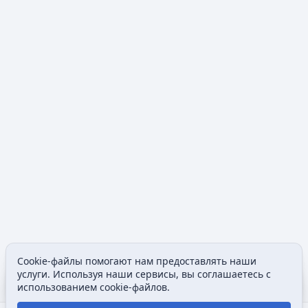
Cookie-файлы помогают нам предоставлять наши
Содержание
Допол
услуги. Используя наши сервисы, вы соглашаетесь с
Просмотры
associated
использованием cookie-файлов.