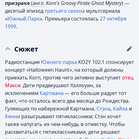
призраке
(
англ.
Korn's Groovy Pirate Ghost Mystery
) —
десятый эпизод
третьего сезона
мультсериала
«
Южный Парк
». Премьера состоялась
27 октября
1999
.
Сюжет
Радиостанция
Южного парка
KOZY 102.1 спонсирует
концерт «Halloween Haunt», на который должны
приехать Korn, против чего активно выступает
отец
Макси
. Дети предвкушают Хэллоуин, за
исключением
Картмана
— его больше радует тот
факт, что осталось всего два месяца до Рождества.
Гуляющих по набережной Картмана,
Стэна
,
Кайла
и
Кенни
разыгрывают пятиклассники; Стэн хочет
также напугать их чем-нибудь в отместку. Чтобы
расквитаться с пятиклассниками, дети решают