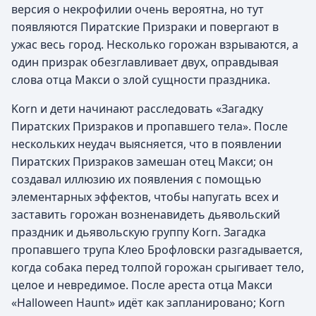
версия о некрофилии очень вероятна, но тут
появляются Пиратские Призраки и повергают в
ужас весь город. Несколько горожан взрываются, а
один призрак обезглавливает двух, оправдывая
слова отца Макси о злой сущности праздника.
Korn и дети начинают расследовать «Загадку
Пиратских Призраков и пропавшего тела». После
нескольких неудач выясняется, что в появлении
Пиратских Призраков замешан отец Макси; он
создавал иллюзию их появления с помощью
элементарных эффектов, чтобы напугать всех и
заставить горожан возненавидеть дьявольский
праздник и дьявольскую группу Korn. Загадка
пропавшего трупа Клео Брофловски разгадывается,
когда собака перед толпой горожан срыгивает тело,
целое и невредимое. После ареста отца Макси
«Halloween Haunt» идёт как запланировано; Korn