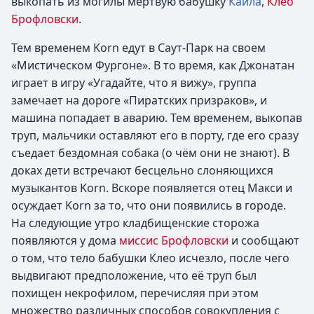
выкопать из могилы мертвую бабушку
Кайла
,
Клео
Брофловски
.
Тем временем Korn едут в Саут-Парк на своем
«Мистическом Фургоне». В то время, как Джонатан
играет в игру «Угадайте, что я вижу», группа
замечает на дороге «Пиратских призраков», и
машина попадает в аварию. Тем временем, выкопав
труп, мальчики оставляют его в порту, где его сразу
съедает бездомная собака (о чём они не знают). В
доках дети встречают бесцельно слоняющихся
музыкантов Korn. Вскоре появляется отец Макси и
осуждает Korn за то, что они появились в городе.
На следующие утро кладбищенские сторожа
появляются у дома
миссис Брофловски
и сообщают
о том, что тело бабушки Клео исчезло, после чего
выдвигают предположение, что её труп был
похищен некрофилом, перечисляя при этом
множество различных способов совокупления с