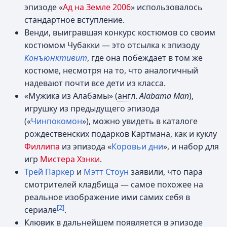
эпизоде «
Ад на Земле 2006
» использовалось
стандартное вступление.
Венди, выигравшая конкурс костюмов со своим
костюмом Чубакки — это отсылка к эпизоду
Конъюнктивит
, где она побеждает в том же
костюме, несмотря на то, что аналогичный
надевают почти все дети из класса.
«Мужика из Алабамы» (
англ.
Alabama Man
),
игрушку из предыдущего эпизода
(«
Чинпокомон
»), можно увидеть в каталоге
рождественских подарков Картмана, как и куклу
Филлипа
из эпизода «
Коровьи дни
», и набор для
игр
Мистера Хэнки
.
Трей Паркер
и
Мэтт Стоун
заявили, что пара
смотрителей кладбища — самое похожее на
реальное изображение ими самих себя в
[2]
сериале
.
Клювик в дальнейшем появляется в эпизоде