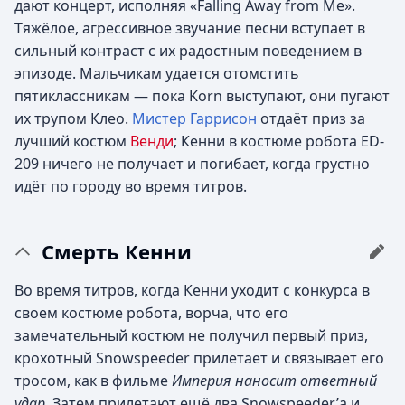
дают концерт, исполняя «Falling Away from Me».
Тяжёлое, агрессивное звучание песни вступает в
сильный контраст с их радостным поведением в
эпизоде. Мальчикам удается отомстить
пятиклассникам — пока Korn выступают, они пугают
их трупом Клео.
Мистер Гаррисон
отдаёт приз за
лучший костюм
Венди
; Кенни в костюме робота ED-
209 ничего не получает и погибает, когда грустно
идёт по городу во время титров.
Смерть Кенни
Во время титров, когда Кенни уходит с конкурса в
своем костюме робота, ворча, что его
замечательный костюм не получил первый приз,
крохотный Snowspeeder прилетает и связывает его
тросом, как в фильме
Империя наносит ответный
удар
. Затем прилетают ещё два Snowspeeder’а и