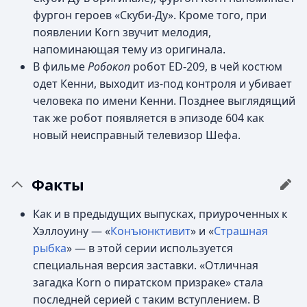
фургон героев «Скуби-Ду». Кроме того, при
появлении Korn звучит мелодия,
напоминающая тему из оригинала.
В фильме
Робокоп
робот ED-209, в чей костюм
одет Кенни, выходит из-под контроля и убивает
человека по имени Кенни. Позднее выглядящий
так же робот появляется в эпизоде 604 как
новый неисправный телевизор Шефа.
Факты
Как и в предыдущих выпусках, приуроченных к
Хэллоуину — «
Конъюнктивит
» и «
Страшная
рыбка
» — в этой серии используется
специальная версия заставки. «Отличная
загадка Korn о пиратском призраке» стала
последней серией с таким вступлением. В