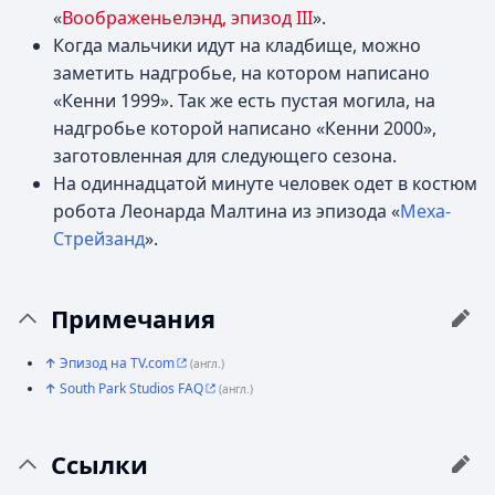
«
Воображеньелэнд, эпизод III
».
Когда мальчики идут на кладбище, можно
заметить надгробье, на котором написано
«Кенни 1999». Так же есть пустая могила, на
надгробье которой написано «Кенни 2000»,
заготовленная для следующего сезона.
На одиннадцатой минуте человек одет в костюм
робота Леонарда Малтина из эпизода «
Меха-
Стрейзанд
».
Примечания
↑
Эпизод на TV.com
(англ.)
↑
South Park Studios FAQ
(англ.)
Ссылки