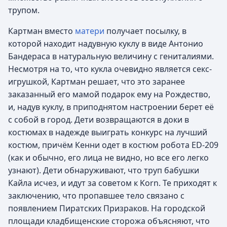
трупом.
Картман вместо
матери
получает посылку, в
которой находит надувную куклу в виде Антонио
Бандераса в натуральную величину с гениталиями.
Несмотря на то, что кукла очевидно является секс-
игрушкой, Картман решает, что это заранее
заказанный его мамой подарок ему на Рождество,
и, надув куклу, в приподнятом настроении берет её
с собой в город. Дети возвращаются в доки в
костюмах в надежде выиграть конкурс на лучший
костюм, причём Кенни одет в костюм робота ED-209
(как и обычно, его лица не видно, но все его легко
узнают). Дети обнаруживают, что труп бабушки
Кайла исчез, и идут за советом к Korn. Те приходят к
заключению, что пропавшее тело связано с
появлением Пиратских Призраков. На городской
площади кладбищенские сторожа объясняют, что