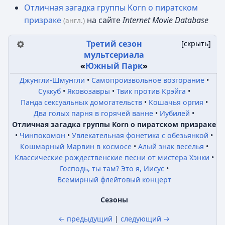
Отличная загадка группы Korn о пиратском
призраке
на сайте
Internet Movie Database
(англ.)
Третий сезон
[
скрыть
]
мультсериала
«
Южный Парк
»
Джунгли-Шмунгли
Самопроизвольное возгорание
Суккуб
Яковозавры
Твик против Крэйга
Панда сексуальных домогательств
Кошачья оргия
Два голых парня в горячей ванне
Иубилей
Отличная загадка группы Korn о пиратском призраке
Чинпокомон
Увлекательная фонетика с обезьянкой
Кошмарный Марвин в космосе
Алый знак веселья
Классические рождественские песни от мистера Хэнки
Господь, ты там? Это я, Иисус
Всемирный флейтовый концерт
Сезоны
← предыдущий
|
следующий →