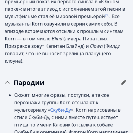
премьерный показ их первого сингла в «Южном
парке»; в итоге эпизод с исполнением этой песни в
[1]
мультфильме стал её мировой премьерой
. Все
музыканты Korn озвучили в серии самих себя. В
эпизоде встречаются отсылки к прошлым синглам
Korn — в том числе
Blind
(лидера Пиратских
Призраков зовут Капитан Блайнд) и
Clown
(Филди
говорит, что не выносит зрелища плачущего
клоуна).
Пародии
Сюжет, многие фразы, поступки, а также
персонажи группы Korn отсылают к
мультсериалу «
Скуби-Ду
». Korn нарисованы в
стиле Скуби-Ду, с ними вместе путешествует
птица по имени Клювик (отсылка к собаке
Скуби-Ду в оригинале), фургон Korn напоминает